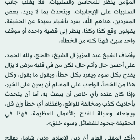
المؤمن ينظر للمحاسن والسلبيات، فلا يغلب جانب
السلبيات على الإيجابيات، ويتحدث بما لا يريد. بعض
المغردين، هداهم الله، يغرد بأشياء بعيدة عن الحقيقة،
يقولون وقع كذا وكذا، ينظر إلى قضية واحدة أو موقف
واحد سيئ، فهذا كله من الخطأ».
وأضاف الشيخ عبد العزيز آل الشيخ: «الحج، ولله الحمد،
على أحسن حال وأتم حال، لكن من في قلبه مرض لا يزال
يقدح بكل سوء ويغرد بكل خطأ، ويقول ما يقول، وكل
هذا من الخطأ. الواجب على المسلم أن يعين على الخير،
وإذا كان عنده رأي خاص أن يبعث به، أما أن يتحدث
بأحاديث كذب ومخالفة للواقع، واغتنام أي خطأ وإن قل،
ويجعله وسيلة للقدح بالأعمال العظيمة، فهذا في
الحقيقة جحود للفضائل وسوء خلق».
وأكد المفتي العام أن دين الإسلام «دين شامل يعالج