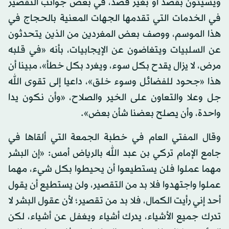
ويسيئون بقصد أو بغير قصد، في بعض جوانب التقصير
في الخدمات التي تقدمها الجهات المعنية بالحجاج في
هذا الموسم، ووصف بعض المغردين من الذين يتحدثون
عن السلبيات ويتغاضون عن الإيجابيات، بأنه «في قلبه
مرض، لا يزال يقدح بكل سوء، ويغرد بكل خطأ»، مبينا أن
هذا «جحود للفضائل وسوء خلق»، داعيا إلى تقوى الله
جل وعلا والتعاون على الخير والصلاح، «وأن نكون يدا
واحدة، وأن يصلح بعضنا شأن بعض».
وقال المفتي العام في خطبة الجمعة التي ألقاها في
جامع الإمام تركي بن عبد الله بالرياض أمس: «إن البشر
مهما عملوا فلن يستطيعوا أن يحيطوا بكل شيء، مهما
عملوا واجتهدوا فلا بد من التقصير، ولن يستطيع أن يقول
أحد إني رأيت الكمال، فلا بد من تقصير؛ لأن عقول البشر لا
تدرك جميع الأشياء، يدرك أشياء ويغفل عن أشياء، لكن