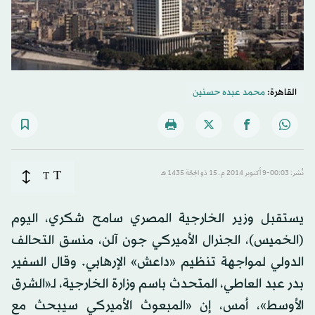
القاهرة:
محمد عبده حسنين
T
نُشر: 00:03-9 أكتوبر 2014 م ـ 15 ذو الحِجّة 1435 هـ
T
يستقبل وزير الخارجية المصري سامح شكري، اليوم
(الخميس)، الجنرال الأميركي جون آلن، منسق التحالف
الدولي لمواجهة تنظيم «داعش» الإرهابي. وقال السفير
بدر عبد العاطي، المتحدث باسم وزارة الخارجية، لـ«الشرق
الأوسط»، أمس، إن «المبعوث الأميركي سيبحث مع