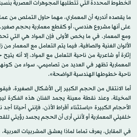
الخطوط المحددة التي تتطلبها المجوهرات العصرية بنسبة 
ما يقصده أندريه أن المعماري، مهما حاول التملص من عمله
على أنها مشروع هندسي، أو كقطع معمارية بحجم صغير. ال
ومع المعمار. في ما يخص الأولى فإن المواد هي التي تحدد
الألوان الغنية والصافية، فيما يتم التعامل مع المعمار م
إثارة أو شاعرية من ناحية التعامل مع المواد، إلا أنه يتيح
المعمارية تظهر في العديد من تصاميمي، سواء من كونها 
ناحية خطوطها الهندسية الواضحة».
أما الانتقال من الحجم الكبير إلى الأشكال الصغيرة، فيق
المخيلة، وعند نقطة معينة يجمد الفنان هذه الفكرة ليبد
الأحجام الكبيرة «باستثناء أقراط الأذن، فإنني أحيانا أج
خلفيتي المعمارية أو لأنني أرى أن الحجم يجسد رؤيتي للق
في المقابل، يعرف تماما لماذا يعشق المشربيات العربية، م