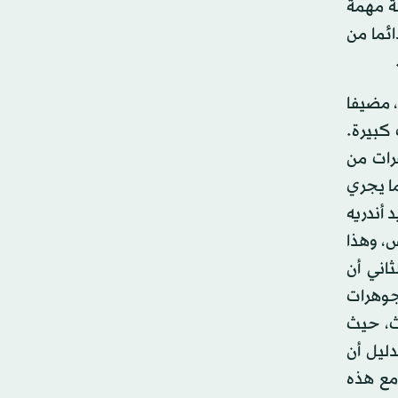
نة مهمة
ئما من
، مضيفا
كبيرة.
رات من
ما يجري
 أندريه
، وهذا
اني أن
جوهرات
ث، حيث
ليل أن
مع هذه