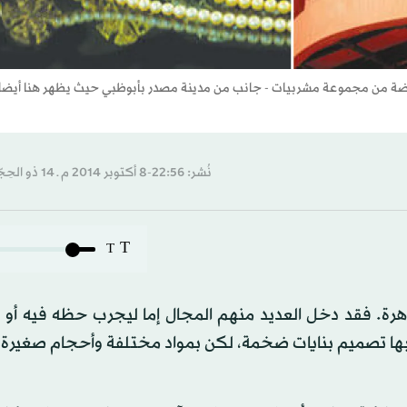
لفضة من مجموعة مشربيات - جانب من مدينة مصدر بأبوظبي حيث يظهر هنا أيضا ت
نُشر: 22:56-8 أكتوبر 2014 م ـ 14 ذو الحِجّة 1435 هـ
T
T
. فقد دخل العديد منهم المجال إما ليجرب حظه فيه أو 
 بها تصميم بنايات ضخمة، لكن بمواد مختلفة وأحجام صغيرة 