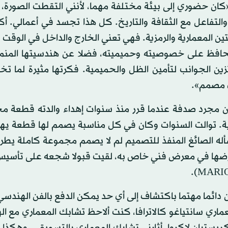
كان حضوري إلى بيئة مختلفة مهما، لأنني التقطت الصورة، با
والتفاعل مع الثقافة والتاريخ. كل هذا تجسد في أعمالي. أك
ن المعمارية والرمزية. فهي تعني الخارج والداخل في الوقت ذ
حافظ على خصوصيته وحميميته، فضلا عن هندسيتها المنمق
ين الجوانب لتأمين الظل والحميمية. فكرتها مثيرة لما تخ
ي مصمم».
ان مجرد صدفة عندما قرر منذ سنوات إهداء والدته قطعة م
ية. توالت السنوات وكان في كل مناسبة يصمم لها قطعة يهدي
له الصائغ المنفذ للتصميم لم لا يصمم مجموعة كاملة يطر
عرضها في معرض فني خاص به، لقيت قبولا شجعه على تأسيس
ان دائما مهتما باكتشاف إلى أي حد يمكن الدفع بالفن الهند
ري سانتياغو كالاترافا، كنت ألاحظ تشابك المعماري مع ال