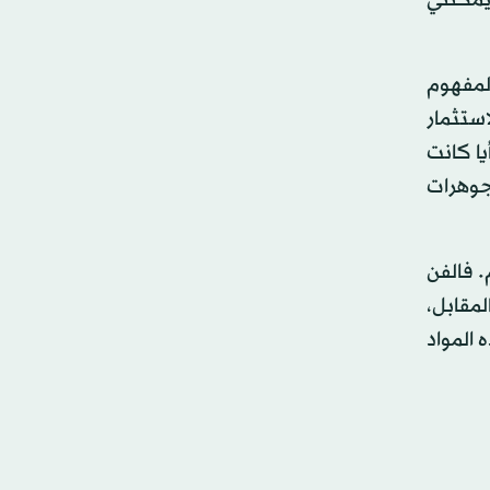
 يمكنني
لمفهوم
ستثمار
يا كانت
مجوهرات
 فالفن
لمقابل،
المواد