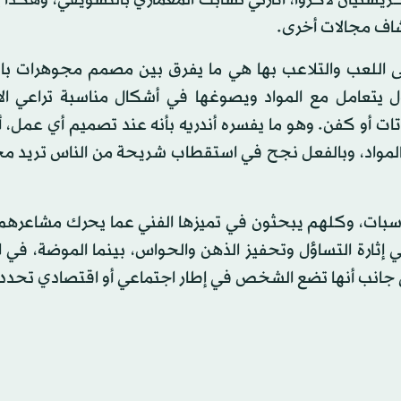
ريستيان لاكروا، أثارني تشابك المعماري بالتسويقي، وهكذا
شاف مجالات أخرى.
 على اللعب والتلاعب بها هي ما يفرق بين مصمم مجوهرات با
ل يتعامل مع المواد ويصوغها في أشكال مناسبة تراعي الا
ت أو كفن. وهو ما يفسره أندريه بأنه عند تصميم أي عمل، أ
أو المواد، وبالفعل نجح في استقطاب شريحة من الناس تريد 
سبات، وكلهم يبحثون في تميزها الفني عما يحرك مشاعرهم.
إثارة التساؤل وتحفيز الذهن والحواس، بينما الموضة، في ا
 جانب أنها تضع الشخص في إطار اجتماعي أو اقتصادي تحدده 