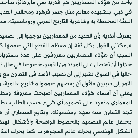
واحد من هؤلاء المعماريين هو أندريه سي مايرهانز، صاحب
في دبي، بتشييده معالم مثل جسر قرهود ومجالس العديد 
البيئة المحيطة به وشاعرية التاريخ العربي ورومانسيته، 
يعترف أندريه بأن العديد من المعماريين توجهوا إلى تصمي
«يمكنني القول بكل ثقة إن معظم القطع التي صممها كبا
السبب أن هؤلاء المعماريين معروفون على عدة مستويات
خلالها أن تحصل على المزيد من التميز، خصوصا في حال تعا
حاليا في السوق تشير إلى أن نصيب الأسد في التعاون مع ب
الأمر إلى سببين «الأول أن بعضهم صمموا مشاريع عالمي
يعني أن أسماء هؤلاء المعماريين أصبحت معروفة ومطلو
المعماري متعود على تصميم أي شيء حسب الطلب، نظرا ل
تجد التعاون معه سهلا ومضمونا». ويتابع المعماري أن 
يحتفل عالم التصميم بالخطوط الواضحة والأشكال الهند
الشكل الهندسي يحرك عالم المجوهرات كما يحرك البناي