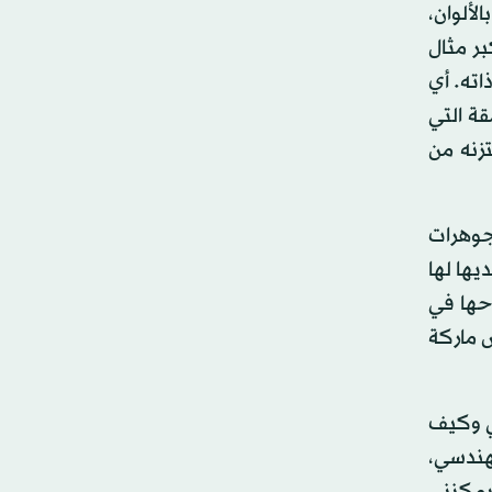
لألوان،
بر مثال
اته. أي
ة التي
تزنه من
جوهرات
ها لها
حها في
 ماركة
سي وكيف
هندسي،