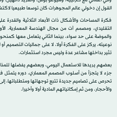
وفي أعمالي مع كارتييه، وهيوغو بوس، وألفريد دانهيل، وك
القول إن دخولي عالم المجوهرات كان توسعا طبيعيا لاكت
فكرة المساحات والأشكال ذات الأبعاد الثلاثية والقدرة
التقليدي، ومصمم آت من مجال الهندسة المعمارية. الأو
والموضة على حد سواء، بينما الثاني يتعامل معها كمنحوتا
نوعيته، يركز على الفكرة أولا، لا على جماليات التصميم 
تثير بداخلها مشاعر عدة وليس مجرد استثمارات.
بعضهم يريدها للاستعمال اليومي، وبعضهم يفضلها للمنا
جزء لا يتجزأ من أسلوب المصمم المعماري، دوره يتمثل في 
تحرص على تصاميم جديدة تتبع توجهاتها ومتطلباتها، إلى
والأحجار، ومن ثم إمكانياتهم المادية أولا وأخيرا.