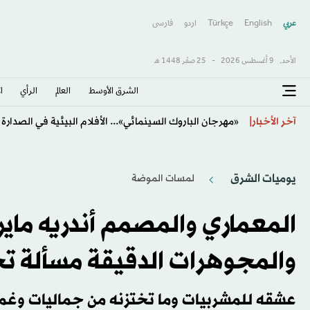
عربي
English
Türkçe
اردو
فارسى
الأحد,
9 أغسطس 2026
-
25 صفَر 1448 هـ
الشرق الأوسط​
العالم
الرأي
ا
«أوبن إيه آي» تعلِّق العمل على نموذج للذكاء الاصطناعي
آخر الأخبار
يوميات الشرق
لمسات الموضة
المعماري والمصمم أندريه ماي
والمجوهرات الدقيقة مسألة تح
عشقه للمشربيات وما تختزنه من جماليات و