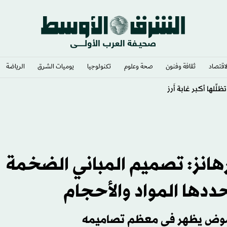
لاقتصاد
ثقافة وفنون
صحة وعلوم
تكنولوجيا
يوميات الشرق​
الرياضة
 بسبب مخاوف أمنية
رهانز: تصميم المباني الضخمة
ددها المواد والأحجام
غموض يظهر في معظم تصاميمه