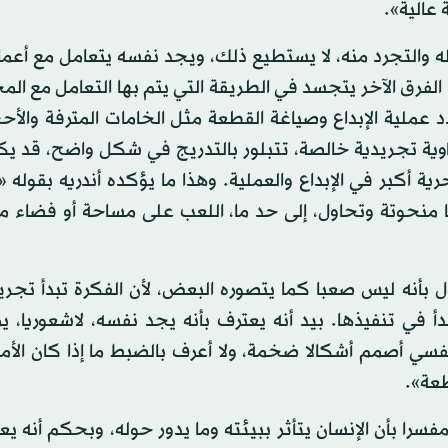
عالية».
 والتجرد منه، لا يستطيع ذلك، ويجد نفسه يتعامل مع أعمال
فرق الآخر يتجسد في الطريقة التي يتم بها التعامل مع الم
 عملية الإبداع وصياغة القطعة مثل الخامات المترفة والأح
ن زاوية تجريدية خالصة، تتبلور بالتدريج في شكل واضح، قد ي
 حرية أكبر في الإبداع والعملية. وهذا ما يؤكده أندريه بقوله 
منحوتة وتحاول، إلى حد ما، اللعب على مساحة أو فضاء ما،
ول بأنه ليس صعبا كما يتصوره البعض، لأن الفكرة تبدأ تجر
أ في تنفيذها. بيد أنه يعترف بأنه يجد نفسه، لاشعوريا، ي
د نفسي أصمم أشكالا ضخمة، ولا أعرف بالضبط ما إذا كان الأ
طعة».
فسرا بأن الإنسان يتأثر ببيئته وما يدور حوله، وبحكم أنه 