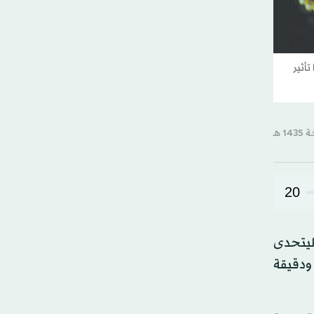
أثير
20
ليتحدى
ودقيقة