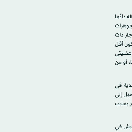
ه دائما
جوهرات
جار ذات
كون أقل
«عقليتي
 أو من
يدية في
ميل إلى
مر بسبب
يعيش في