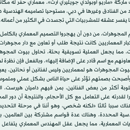
 ماركة «ماريو أوبولدي جويليري آرت». معماري حفر له مكا
من الفنادق وغيرها في دبي، مستوحيا تصاميمه الهندسية دا
مما يفسر عشقه للمشربيات التي تجسدت في الكثير من أعماله.
م المجوهرات، من دون أن يهجروا التصميم المعماري بالكامل
ر المعماريين كانت نتيجة طلب أو تعاون مع دار مجوهرات 
، مما يجعل العملية تسويقية بحتة، تحاول بيوت المجوه
ونهم مع اسم قادر على الإضافة إليها». وبالفعل فإن نظرة ل
يوت المجوهرات هو لمعماريين وليس لفنانين أو نحاتين. يعيد
ة، وأصبحت بصمتهم تؤثر على حياة الناس بشكل عملي وملموس
بة أكثر من بعض الفنانين، بمن فيهم داميان هيرست. الث
قدرته على التعامل مع كل الأحجام. والنتيجة أن دور الم
هناك سببا ثالثا «لكنه شخصي، وهو أننا في مرحلة التحدي
سية المحددة. وهناك عدة قواسم مشتركة بين العالمين، بد
ات المعمارية، مما يجعل عقل المهندس المعماري يتفاعل 