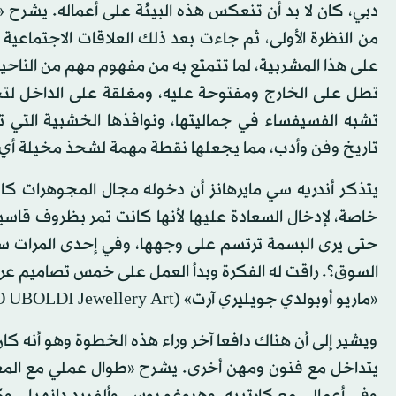
دبي، كان لا بد أن تنعكس هذه البيئة على أعماله. يشرح «
من النظرة الأولى، ثم جاءت بعد ذلك العلاقات الاجتماعية 
على هذا المشربية، لما تتمتع به من مفهوم مهم من الناحيتي
تطل على الخارج ومفتوحة عليه، ومغلقة على الداخل لت
تشبه الفسيفساء في جماليتها، ونوافذها الخشبية التي تز
تاريخ وفن وأدب، مما يجعلها نقطة مهمة لشحذ مخيلة أ
يتذكر أندريه سي مايرهانز أن دخوله مجال المجوهرات ك
خاصة، لإدخال السعادة عليها لأنها كانت تمر بظروف قاس
حتى يرى البسمة ترتسم على وجهها، وفي إحدى المرات سأ
السوق؟. راقت له الفكرة وبدأ العمل على خمس تصاميم 
«ماريو أوبولدي جويليري آرت» (MARIO UBOLDI Jewellery Art).
ويشير إلى أن هناك دافعا آخر وراء هذه الخطوة وهو أنه ك
يتداخل مع فنون ومهن أخرى. يشرح «طوال عملي مع المعما