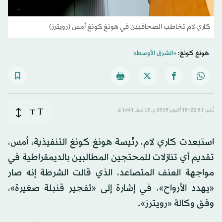
كاري لام تخاطب الصحافيين في هونغ كونغ أمس (رويترز)
هونغ كونغ:
«الشرق الأوسط»
T
نُشر: 22:51-15 أكتوبر 2019 م ـ 16 صفَر 1441 هـ
T
استبعدت كاري لام، رئيسة هونغ كونغ التنفيذية، أمس،
تقديم أي تنازلات للمحتجين المطالبين بالديمقراطية في
مواجهة العنف المتصاعد، الذي قالت الشرطة إنه صار
«يهدد الأرواح». في إشارة إلى «تفجير قنبلة صغيرة»،
وفق وكالة «رويترز».