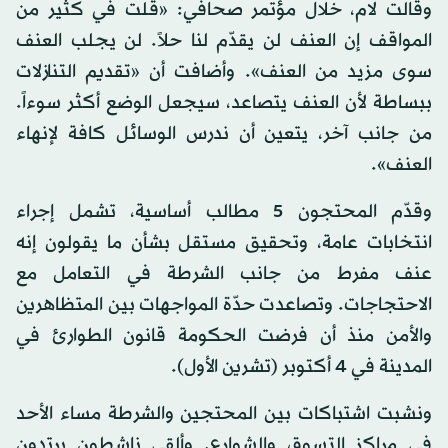
وقالت لام، خلال مؤتمر صحافي: «قلت في كثير من
المواقف إن العنف لن يقدّم لنا حلاً. لن يجلب العنف
سوى مزيد من العنف». وأضافت أن «تقديم التنازلات
ببساطة لأن العنف يتصاعد، سيجعل الوضع أكثر سوءاً.
من جانب آخر، يتعين أن ندرس الوسائل كافة لإنهاء
العنف».
وقدّم المحتجون 5 مطالب أساسية، تشمل إجراء
انتخابات عامة، وتحقيق مستقل بشأن ما يقولون إنه
عنف مفرط من جانب الشرطة في التعامل مع
الاحتجاجات. وتصاعدت حدّة المواجهات بين المتظاهرين
والأمن منذ أن فرضت الحكومة قانون الطوارئ في
المدينة في 4 أكتوبر (تشرين الأول).
ونشبت اشتباكات بين المحتجين والشرطة مساء الأحد
في مراكز التسوق والشوارع. وألقى ناشطون يرتدون