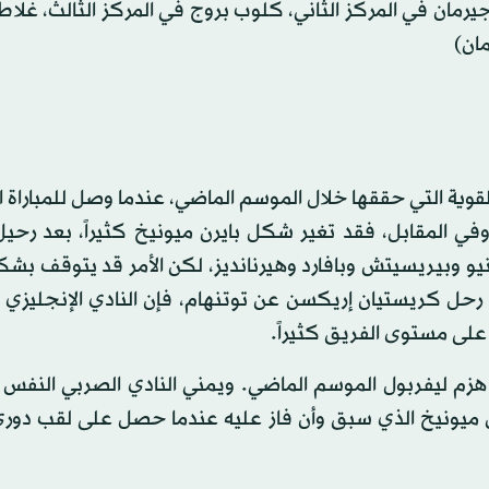
 جيرمان في المركز الثاني، كلوب بروج في المركز الثالث، غلا
مان)
ية التي حققها خلال الموسم الماضي، عندما وصل للمباراة ال
في المقابل، فقد تغير شكل بايرن ميونيخ كثيراً، بعد رحي
نيو وبيريسيتش وبافارد وهيرنانديز، لكن الأمر قد يتوقف بش
رحل كريستيان إريكسن عن توتنهام، فإن النادي الإنجليزي
لى مستوى الفريق كثيراً.
د هزم ليفربول الموسم الماضي. ويمني النادي الصربي النفس 
 ميونيخ الذي سبق وأن فاز عليه عندما حصل على لقب دوري