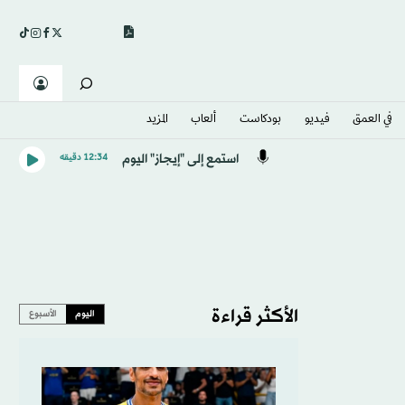
في العمق
فيديو
بودكاست
ألعاب
المزيد
استمع إلى "إيجاز" اليوم
12:34 دقيقه
الأكثر قراءة
اليوم
الأسبوع