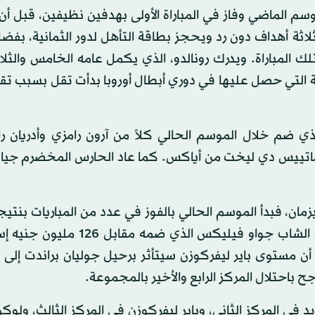
م الماضي وفاز في المباراة الأولى بهدفين نظيفين، قبل أن
بثلاثة أهداف دون رد ويحجز بطاقة التأهل لدور الثمانية، بف
تلك المباراة. ويدرك رونالدو، الذي يكمل عامه الخامس والثلا
ة التي حصل عليها في دوري أبطال أوروبا بدأت تقل بسبب تق
لذي ضم خلال الموسم الحالي كلاً من آرون رامزي وأدريان ر
ب ماتييس دي ليخت من أياكس. كما عاد الحارس المخضرم جيا
يزمان، فبدأ الموسم الحالي بالفوز في عدد من المباريات بنت
مقابل لا شيء، ويمكنه أن يعول الآن على نجمه البرتغالي الشاب جواو فيليكس ال
 أن مستوى باير ليفركوزن سيتأثر برحيل جوليان براندت إلى 
احتلال المركز الرابع والأخير بالمجموعة.
د في المركز الثاني، وباير ليفركوزن في المركز الثالث، ولو