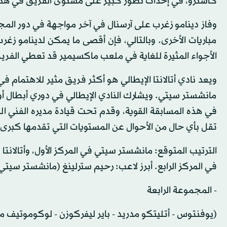
كاسترو، في إحداث تطور كبير على مستوى الفريق في هذا 
وفاز دينامو زغرب على آرسنال في آخر مواجهة في دور المج
مباريات الأخرى. وبالتالي، فإن أقصى ما يمكن لدينامو زغر
الأجواء المثيرة للغاية في ملعب ماكسيمير قد تعطي الفري
ويعد نادي أتالانتا الإيطالي هو أكثر فريق مثير للاهتمام 
مانشستر سيتي. ويشارك النادي الإيطالي في دوري أبطال أور
في هذه المسابقة القوية، وقدم تحت قيادة مديره الفني ال
تقل بأي حال من الأحوال عن المستويات التي تقدمها كبرى ال
الترتيب المتوقع: مانشستر سيتي في المركز الأول، وأتالانتا
في المركز الرابع. أبرز لاعب: رحيم سترلينغ (مانشستر سيتي
- المجموعة الرابعة
(يوفنتوس - أتليتكو مدريد - باير ليفركوزن - لوكوموتيف 