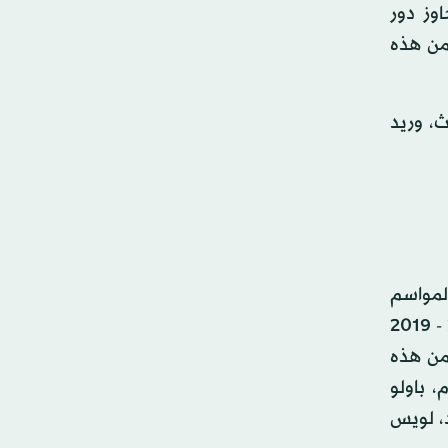
وز دور
من هذه
ث، وريد
المواسم
السابقة. وللموسم الثالث على التوالي، سيواجه مانشستر سيتي نادي شاختار دونيتسك الذي فاز عليه في موسم 2018 - 2019
من هذه
 باولو
د، لويس