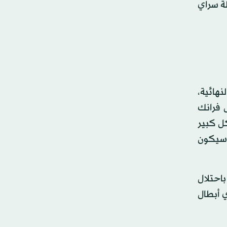
طة سراي
نهائية،
ل فرانك
كل كبير
 سيكون
باحتلال
 أبطال