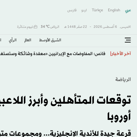
عربي
English
Türkçe
اردو
فارسى
الخميس,
6 أغسطس 2026
-
22 صفَر 1448 هـ
الرياض
℃
34
غيوم متناثرة
الشرق الأوسط​
العالم
الرأي
ا
فرنسا تتهم شبكة روسية بشن حملة تضليل ضد المرشح الر
آخر الأخبار
الرياضة
توقعات المتأهلين وأبرز اللاعبي
أوروبا
قرعة جيدة للأندية الإنجليزية... ومجموعات متوا