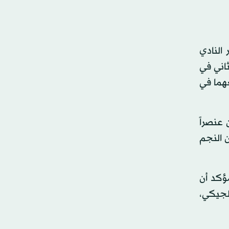
النادي
ثاني في
عهما في
 عنصراً
 النجم
ؤكد أن
لجيكي،