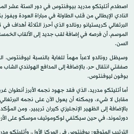
اصطدم أتليتكو مدريد بيوفنتوس في دور الستة عشر الموس
النادي الإيطالي من قلب الطاولة في مباراة العودة ويفوز 
البرتغالي كريستيانو رونالدو الذي أحرز الثلاثة أهداف في 
الموسم، أن فرصه في إضافة لقب جديد إلى الألقاب الخمس
السن.
وسيظل رونالدو لاعباً مهماً للغاية بالنسبة ليوفنتوس، ا
صفقتي انتقال حر، بالإضافة إلى المدافع الهولندي الشا
بوفون ليوفنتوس.
أما أتليتكو مدريد، الذي فقد جهود نجمه الأبرز أنطوان غر
بالإضافة إلى الظهير الإنجليزي كيران تريبير. ومن المؤكد
دورتموند، في حين سيكتفي لوكوموتيف موسكو على الأرجح ب
الترتيب المتوقع: يوفنتوس في المركز الأول، وأتليتكو مدري