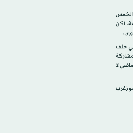
ر الخمس
عة، لكن
برى.
اني خلف
لمشاركة
ماضي لا
مو زغرب