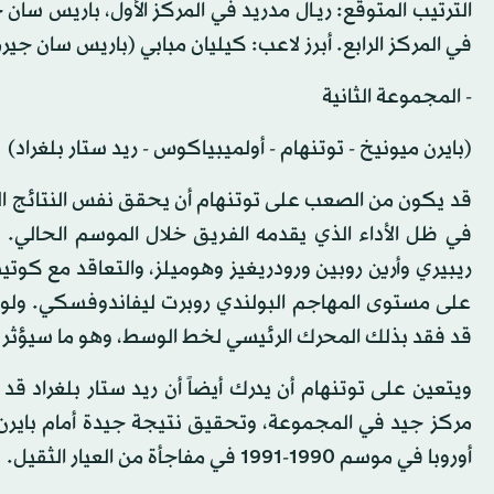
الترتيب المتوقع: ريـال مدريد في المركز الأول، باريس سان
في المركز الرابع. أبرز لاعب: كيليان مبابي (باريس سان جير
- المجموعة الثانية
(بايرن ميونيخ - توتنهام - أولميبياكوس - ريد ستار بلغراد)
قد يكون من الصعب على توتنهام أن يحقق نفس النتائج القو
في ظل الأداء الذي يقدمه الفريق خلال الموسم الحالي. و
ريبيري وأرين روبين ورودريغيز وهوميلز، والتعاقد مع كوتي
على مستوى المهاجم البولندي روبرت ليفاندوفسكي. ولو 
قد فقد بذلك المحرك الرئيسي لخط الوسط، وهو ما سيؤثر ع
ويتعين على توتنهام أن يدرك أيضاً أن ريد ستار بلغراد ق
مركز جيد في المجموعة، وتحقيق نتيجة جيدة أمام بايرن
أوروبا في موسم 1990-1991 في مفاجأة من العيار الثقيل.