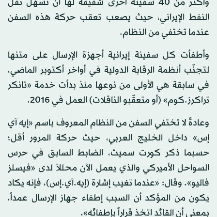
وأكثر من 40 سفينة أخرى شقيقة لها أن تسهل نقل
النفط الإيراني، حيث يصعب تعقب حركة هذه السفن
عندما تختفي من النظام.
وأطفأت كل سفينة إيرانية أجهزة الإرسال على متنها
لتجنّب أنظمة الرقابة الدولية في أواخر أكتوبر الماضي،
في سابقة هي الأولى من نوعها منذ بدأت خدمة «تانكر
تراكرز.كوم» (أو متعقّبو الناقلات) العمل في 2016.
وعادةً لا تختفي السفن من النظام المعروف باسم «إيه آي
إس» داخل الخليج العربي، حيث حركة المرور أقل؛
حسبما ذكر كورت سميث، الضابط السابق في حرس
السواحل الأميركي والذي يعمل الآن محللاً لدى «فيسلز
فاليو». وقال: «عندما تغيب إشارة (إيه.آي.إس)، فإنه يكاد
يكون من المؤكد أن السبب إطفاء جهاز الإرسال عمداً،
بمعنى أن القائد اتخذ قراراً بإطفائه».