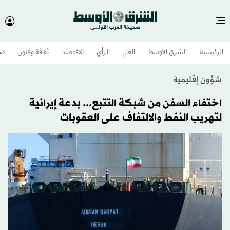
الرئيسية
الشرق الأوسط​
العالم
الرأي
الاقتصاد
ثقافة وفنون
صح
شؤون إقليمية
اختفاء السفن من شبكة التتبع... بدعة إيرانية
لتهريب النفط والالتفاف على العقوبات