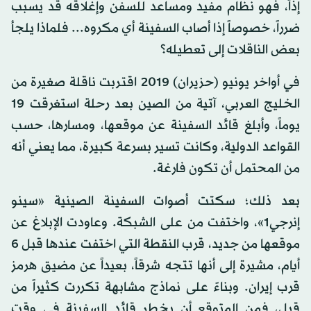
إذاً، فهو نظام مفيد ومساعد للسفن وإغلاقه قد يسبب
ضرراً، خصوصاً إذا أصاب السفينة أي مكروه... فلماذا يلجأ
بعض الناقلات إلى تعطيله؟
في أواخر يونيو (حزيران) 2019 اقتربت ناقلة صغيرة من
الخليج العربي، آتية من الصين بعد رحلة استغرقت 19
يوماً، وأبلغ قائد السفينة عن موقعها، ومسارها، حسب
القواعد الدولية، وكانت تسير بسرعة كبيرة، مما يعني أنه
من المحتمل أن تكون فارغة.
بعد ذلك؛ سكتت أصوات السفينة الصينية «سينو
إنرجي1»، واختفت من على الشبكة. وعاودت الإبلاغ عن
موقعها من جديد، قرب النقطة التي اختفت عندها قبل 6
أيام، مشيرة إلى أنها تتجه شرقاً، بعيداً عن مضيق هرمز
قرب إيران. وبناءً على نماذج مشابهة تكررت كثيراً من
قبل، فمن المتوقع أن يخطر قائد السفينة في وقت