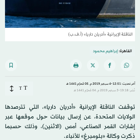
الناقلة الإيرانية «أدريان داريا» (أ.ف.ب)
القاهرة:
إبراهيم محمود
آخر تحديث: 12:51-4 سبتمبر 2019 م ـ 05 مُحرَّم 1441 هـ
T
T
نُشر: 19:18-3 سبتمبر 2019 م ـ 04 مُحرَّم 1441 هـ
توقفت الناقلة الإيرانية «أدريان داريا»، التي تترصدها
الولايات المتحدة، عن إرسال بيانات حول موقعها عبر
إشارات القمر الصناعي، أمس (الاثنين)، وذلك حسبما
ذكرت وكالة «بلومبرغ» للأنباء.