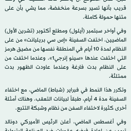
قريب بأنها تسير بسرعة منخفضة، مما يشي بأن على
متنها حمولة كاملة.
وفي أواخر سبتمبر (أيلول) ومطلع أكتوبر (تشرين الأول)
الماضيين، اختفت السفينة «إس سي بريليانت» من على
النظام لمدة 10 أيام في المنطقة نفسها من مضيق هرمز
التي اختفت عندها «سينو إنرجي1». وعندما اختفت من
على النظام بدت فارغة وعندما عاودت الظهور بدت
ممتلئة.
وتكرر هذا النمط في فبراير (شباط) الماضي، مع اختفاء
السفينة مدة 4 أيام، طبقاً لبيانات التعقب. وهناك أمثلة
أخرى كثيرة لاختفاء السفن من نظام وشبكة التتبع.
وفي أغسطس الماضي، أعلن الرئيس الأميركي دونالد