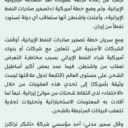
ترمب عن إعادة فرضه عقوبات ضد الصناعة البترولية
الإيرانية، وتم وضع خطة أميركية لـ«تصفير صادرات النفط
الإيرانية»، وأعلنت واشنطن أنها ستعاقب أي دولة تستورد
نفطاً من إيران.
ومع سريان خطة تصفير صادرات النفط الإيرانية، أوقفت
الشركات الأجنبية التي تتعاون مع شركات أو بنوك
أميركية شراء النفط الإيراني بسبب مخاطرة التعرض
لعقاب من واشنطن، فيما عمد بعض أكبر أساطيل
الشحن على مستوى العالم (التابعة لدول علاقتها ليست
وثيقة بأميركا) إلى تحدي هذه العقوبات من خلال
«الاختفاء» لدى التقاط شحنات من موانئ إيرانية، تبعاً لما
أفادت به المعلومات الاستخباراتية وتحليلات تجارية
تتعقب البيانات المرتبطة بالشحن.
وقال سمير مدني؛ أحد مؤسسي شركة «تانكر تراكرز