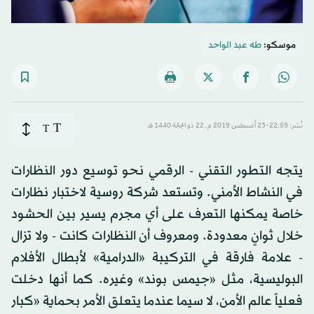
موسكو:
طه عبد الواحد
T
نُشر: 22:59-23 أغسطس 2019 م ـ 22 ذو الحِجّة 1440 هـ
T
يتجه التطور التقني - الرقمي نحو توسيع دور النظارات
في النشاط الأمني. وتستعد شركة روسية لاختبار نظارات
خاصة يمكنها التعرف على أي مجرم يسير بين الحشود
خلال ثوانٍ معدودة. ومعروف أن النظارات كانت - ولا تزال
- علامة فارقة في التركيبة «الدرامية» لأبطال الأفلام
البوليسية، مثل «جيمس بوند» وغيره. كما أنها دخلت
فعلياً عالم الأمن، لا سيما عندما يتعلق الأمر بحماية «كبار