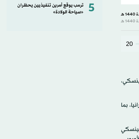
5
ترمب يوقع أمرين تنفيذيين يحظران
«سياحة الولادة»
20
لينسكي،
يا، بما
يلينسكي
وروبي،