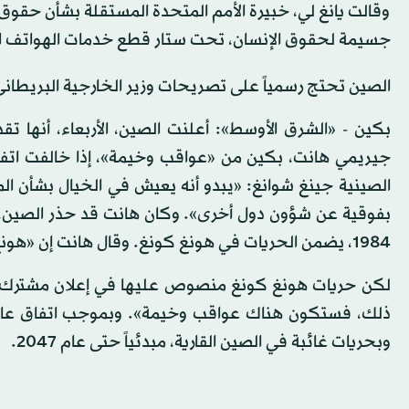
وقالت يانغ لي، خبيرة الأمم المتحدة المستقلة بشأن حقوق ا
جسيمة لحقوق الإنسان، تحت ستار قطع خدمات الهواتف المح
الصين تحتج رسمياً على تصريحات وزير الخارجية البريطا
بكين - «الشرق الأوسط»: أعلنت الصين، الأربعاء، أنها ت
جيريمي هانت، بكين من «عواقب وخيمة»، إذا خالفت اتفاق 
الصينية جينغ شوانغ: «يبدو أنه يعيش في الخيال بشأن المج
بفوقية عن شؤون دول أخرى». وكان هانت قد حذر الصين، الثل
1984، يضمن الحريات في هونغ كونغ. وقال هانت إن «هونغ كونغ جزء من الصين، علينا تقبل ذلك.
لكن حريات هونغ كونغ منصوص عليها في إعلان مشترك. ننت
وبحريات غائبة في الصين القارية، مبدئياً حتى عام 2047.