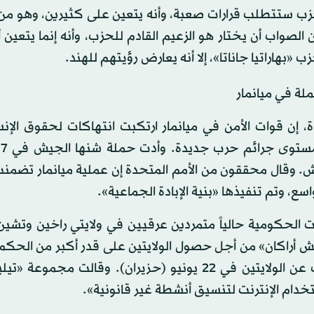
الحزب ستتطلب قرارات صعبة، وأنه يتعين على كثيرين، وهو من
 ورأى أنه لن يكون من الصواب أن يختار هو الزعيم القادم للحزب، وأنه إنما يتعين
حزب «بهاراتيا جاناتا»، إلا أنه يعارض رؤيتهم للهند.
ة في ميانمار
 إن قوات الأمن في ميانمار ارتكبت انتهاكات لحقوق الإن
 إلى بنغلاديش. وقال محققون من الأمم المتحدة إن عملية ميانمار تضم
 وتم تنفيذها «بنية الإبادة الجماعية».
 الحكومية حالياً متمردين عرقيين في ولايتي راخين وتشين،
ش أراكان» من أجل حصول الولايتين على قدر أكبر من الحكم 
وأمرت السلطات شركات الاتصالات بقطع خدمات الإنترنت عن الولايتين في 22 يونيو (حزيران). وقالت م
تخدام الإنترنت لتنسيق أنشطة غير قانونية».