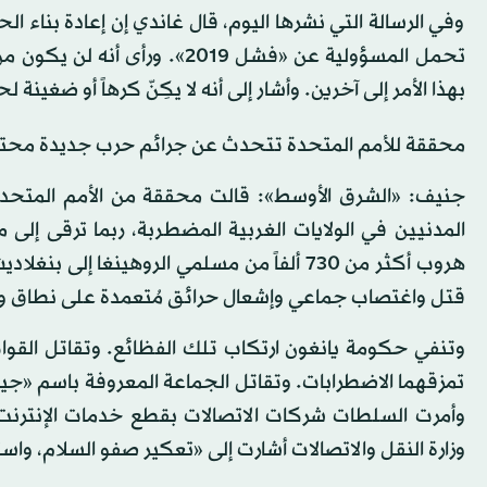
وفي الرسالة التي نشرها اليوم، قال غاندي إن إعادة بناء 
تحمل المسؤولية عن «فشل 2019».
بهذا الأمر إلى آخرين. وأشار إلى أنه لا يكِنّ كرهاً أو ضغينة ل
محققة للأمم المتحدة تتحدث عن جرائم حرب جديدة محتمل
جنيف: «الشرق الأوسط»: قالت محققة من الأمم المتحدة،
هروب أكثر من 730 ألفاً من مسلمي الروهينغا
قتل واغتصاب جماعي وإشعال حرائق مُتعمدة على نطاق واسع،
وتنفي حكومة يانغون ارتكاب تلك الفظائع. وتقاتل القوات
تمزقهما الاضطرابات. وتقاتل الجماعة المعروفة باسم «جي
وزارة النقل والاتصالات أشارت إلى «تعكير صفو السلام، واس