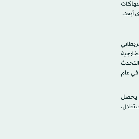
نتهاكات
 أبعد.
بريطاني
لخارجية
 التحدث
 في عام
م يحصل
بشبه استقلال،