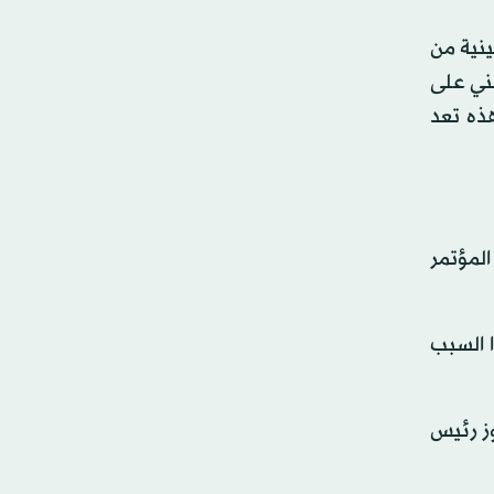
ينية من
نني على
هذه تعد
المؤتمر
 السبب
انتهت بفوز رئيس