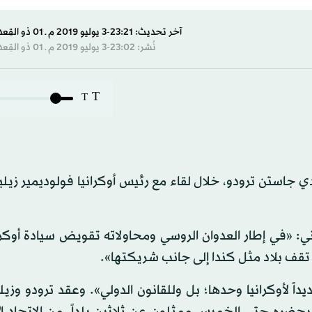
آخر تحديث: 23:21-3 يوليو 2019 م ـ 01 ذو القِعدة 1440 هـ
نُشر: 23:02-3 يوليو 2019 م ـ 01 ذو القِعدة 1440 هـ
T
T
دي جاستن ترودو، خلال لقاء مع رئيس أوكرانيا فولوديمير زي
 «في إطار العدوان الروسي ومحاولاته تقويض سيادة أوكران
 تقف بلاد مثل كندا إلى جانب شريكتها».
يداً لأوكرانيا وحدها؛ بل وللقانون الدولي». وعقد ترودو وز
حضره حتى الخميس ممثلون عن ثلاثين بلداً، من الاتحاد الأ