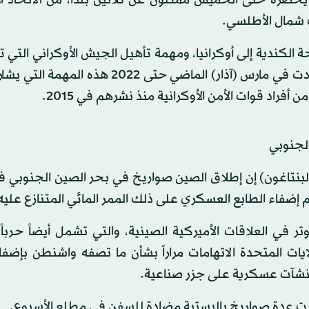
 شمال الأطلسي.
كندية إلى أوكرانيا، ومهمة تأهيل الجيش الأوكراني التي ت
القوات المسلحة الكندية في هذا البلد. وكانت كندا قد مددت في مارس (آذار) الماضي حتى 2
الجنوبي
البنتاغون) إن إطلاق الصين صواريخ في بحر الصين الجنوبي في
 إضفاء الطابع العسكري على ذلك الممر المائي المتنازع عليه
في العلاقات الأميركية الصينية، والتي تشمل أيضاً حرباً 
ايات المتحدة الاتهامات مراراً بشأن ما تصفه واشنطن بإضف
منشآت عسكرية على جزر صناعية.
ت عدة صواريخ باليستية مضادة للسفن في مطلع الأسبوع.