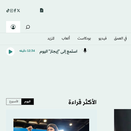
في العمق
فيديو
بودكاست
ألعاب
المزيد
استمع إلى "إيجاز" اليوم
12:34 دقيقه
الأكثر قراءة
اليوم
الأسبوع