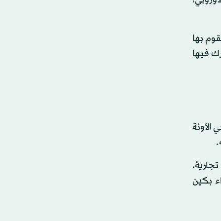
قوم بها
202 هذه المهمة التي يشارك فيها
 الآونة
.
تجارية،
اء بكين