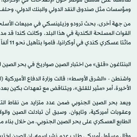
ومؤسسات مثل صندوق النقد الدولي والبنك الدولي، وحلف
من جهة أخرى، بحث ترودو وزيلينسكي في مبيعات الأسلحة ال
مائتا عسكري كندي في أوكرانيا، قاموا بتأهيل نحو 11 ألفاً من أفراد قوات الأمن الأوكرانية منذ نشرهم في 2015.
البنتاغون «قلق» من اختبار الصين صواريخ في بحر الصين 
واشنطن - «الشرق الأوسط»: قالت وزارة الدفاع الأميركية (
الأخيرة، أمر «مثير للقلق»، ويتناقض مع تعهدات بكين بعدم
ويعد بحر الصين الجنوبي ضمن عدد متزايد من نقاط التوتر 
وعقوبات أميركية، وتايوان. وسبق أن تبادلت الصين والول
الطابع العسكري على بحر الصين الجنوبي، من خلال بناء 
وقال مسؤول أميركي طلب عدم نشر اسمه، إن الصين اختبر