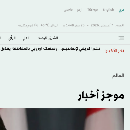
عربي
English
Türkçe
اردو
فارسى
الجمعة,
7 أغسطس 2026
-
23 صفَر 1448 هـ
الرياض
℃
43
غيوم متفرقة
الشرق الأوسط​
العالم
الرأي
ا
دعم أفريقي لإنفانتينو... وتمسك أوروبي بالمقاطعة يعمّق 
آخر الأخبار
العالم
موجز أخبار