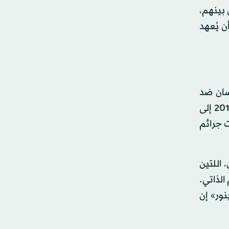
 بينهم،
 أن يُعهد
سان ضد
المدنيين في الولايات الغربية المضطربة، ربما ترقى إلى مستوى جرائم حرب جديدة. وأدت حملة شنها الجيش في 2017 إلى
نت جرائم
 اللتين
الذاتي.
جموعة «تيلينور» إن