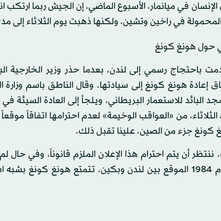
لإنسان في ميانمار، الأسبوع الماضي، إن الجيش ربما ارتكب ا
مولة في راخين وتشين، ولكنها ذهبت يوم الثلاثاء إلى مدى
ني حول هونغ كونغ
قدمت باحتجاج رسمي إلى لندن، بعدما حذر وزير الخارجية ال
إعادة هونغ كونغ إلى سيادتها. وقال الناطق باسم وزارة ا
د البائد للاستعمار البريطاني، ويلجأ إلى العادة السيئة في
اثاء، من «العواقب الوخيمة» لعدم احترامها اتفاقاً موقعاً
ظر أن يتم احترام هذا الإعلان الملزم قانوناً، وفي حال ل
ذلك، فستكون هناك عواقب وخيمة». وبموجب اتفاق عام 1984 الموقع بين لندن وبكين، تتمتع هونغ كونغ 