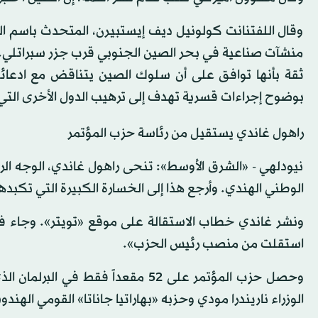
وقال اللفتنانت كولونيل ديف إيستبيرن، المتحدث باسم البن
منشآت صناعية في بحر الصين الجنوبي قرب جزر سبراتلي. ل
ثقة بأنها توافق على أن سلوك الصين يتناقض مع ادعائها 
بوضوح إجراءات قسرية تهدف إلى ترهيب الدول الأخرى التي
راهول غاندي يستقيل من رئاسة حزب المؤتمر
نيودلهي - «الشرق الأوسط»: تنحى راهول غاندي، الوجه الرئ
الوطني الهندي. وأرجع هذا إلى الخسارة الكبيرة التي تكبدها
ونشر غاندي خطاب الاستقالة على موقع «تويتر». وجاء في
استقلت من منصب رئيس الحزب».
الوزراء ناريندرا مودي وحزبه «بهاراتيا جاناتا» القومي الهن