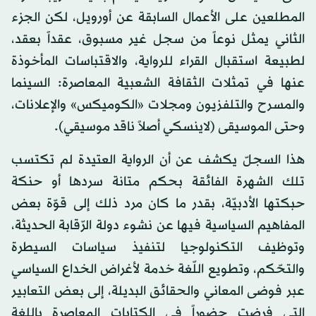
المطلعين على الأعمال السابقة عن أورويل، لكن الجزء
الثاني يمثل نوعاً من سجل غير مسبوق، عقداً بعقد،
لطبيعة استقبال القراء للرواية، والاقتباسات المأخوذة
عنها في تمثلات الثقافة الشعبية المعاصرة: السينما
والمسرح والتلفزيون ومجلات «الكوميكس» والإعلانات،
وحتى الموسيقى (لاينسكي أصلاً ناقد موسيقي).
هذا السجلّ يكشف عن أن الرواية العتيدة لم تكتسب
تلك الشهرة الفائقة بحكم متانة سردها أو حنكة
حبكتها الأدبيّة، بقدر ما كان مرد ذلك إلى قوّة بعض
المفاهيم السياسية فيها عن نشوء دولة الرّقابة الحديثة،
وتوظيف التكنولوجيا لتنفيذ سياسات السيطرة
والتحّكم، وتطويع اللّغة خدمة لأغراض الخداع السياسي
عبر فوضى المعاني والحقائق البديلة، إلى بعض التعابير
التي فرضت حضوراً في الكتابات المعاصرة باللغة