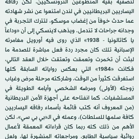
لتصفية بقية المتطوعين التروتسكيين، لكن رفاقه
اليساريين البريطانيين في لندن امتنعوا عن نشر شهادته
عما حدث خوفاً من إغضاب موسكو، لتترك التجربة في
وجدانه جراحات لا تندمل. ويذهب لاينسكي إلى أن «وداعاً
يا كاتالونيا - 1938» الذي روى فيه أورويل مغامرته
الإسبانية تلك كان مجرد ردة فعل مباشرة للصدمة ما
لبثت أن تخمرت وتعمقت وتعتقت خلال العقد التالي،
فكانت «1984» التي بعكس رواياته السابقة كلها
استغرقت كثيراً من الوقت، وشاركته مرحلة مرض وغياب
زوجته (الأولى) ومرضه الشخصي وأيامه الطويلة في
المستشفيات، كما انفتاحه على أجهزة الأمن البريطانية
(من المعروف أنه كتب قائمة بأسماء رفاقه اليساريين
كافة سلمها للسلطات)، وعمله في الـ«بي بي سي»، لكن
الأهم من ذلك كله ربما كان قراءاته المعمقة لأعمال
روائية سياسية الطابع، ومراجعاته المنشورة لها، ولعل