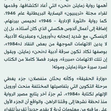
أهمها رواية زمايتن «نحن» التي أعاد اكتشافها، وقدمها
لقراء مجلة «تريبيون» اليسارية البريطانية عام 1946،
كما رواية «الثورة الإدارية – 1946» لجيمس بيرنهام،
إضافة إلى أعمال ألدوس هكسلي الذي كان أستاذه. بل إن
لاينسكي، مع شديد إعجابه بـ«أورويل» وعبقريته الأدبية،
لا يدين الاتهامات الموجهة من بعض النقاد لـ«1984»،
بوصفها تكاد تكون سرقة أدبية لـ«نحن» زمايتن، ويقول
إن تلك الاتهامات «مبررة»، ويفرد فصلاً كاملاً من الكتاب
لسرد سيرة حياة زمايتن وموته!
«وزارة الحقيقة» وكأنه بحثان منفصلان: جزء يغطي
مرحلة التكوين التي بتفاصيلها المختلفة منحت أورويل
الإلهام لكتابة «1984»، ثم جزءٌ آخر يتابع مصير الرواية
منذ لحظة نشرها إلى وقتنا الراهن. والواقع أن الجزء الأول
على ما فيه من معلومات ثرية لا يقدم جديداً تقريباً للقراء