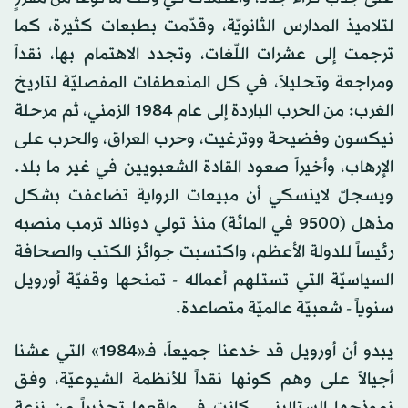
لتلاميذ المدارس الثانويّة، وقدّمت بطبعات كثيرة، كما
ترجمت إلى عشرات اللّغات، وتجدد الاهتمام بها، نقداً
ومراجعة وتحليلاً، في كل المنعطفات المفصليّة لتاريخ
الغرب: من الحرب الباردة إلى عام 1984 الزمني، ثم مرحلة
نيكسون وفضيحة ووترغيت، وحرب العراق، والحرب على
الإرهاب، وأخيراً صعود القادة الشعبويين في غير ما بلد.
ويسجلّ لاينسكي أن مبيعات الرواية تضاعفت بشكل
مذهل (9500 في المائة) منذ تولي دونالد ترمب منصبه
رئيساً للدولة الأعظم، واكتسبت جوائز الكتب والصحافة
السياسيّة التي تستلهم أعماله - تمنحها وقفيّة أورويل
سنوياً - شعبيّة عالميّة متصاعدة.
يبدو أن أورويل قد خدعنا جميعاً، فـ«1984» التي عشنا
أجيالاً على وهم كونها نقداً للأنظمة الشيوعيّة، وفق