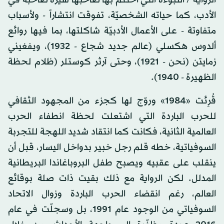
الرواية / النبوءة التي اختتم بها صاحبها سيرة صاخبة في
الأدب، كما حياته الشخصيّة، تفوقت انتشاراً - ولأسباب
متفاوتة - على الأعمال الأدبيّة شاكلتها، بما فيها روائع
ألدوس هكسلي (عالم جديد شجاع - 1932)، ويفغيني
زمايتن (نحن - 1921)، وحتى آرثر كوستلر (ظلام لحظة
الظهيرة - 1940).
قُرِئت «1984» وروّج لها كجزء من المجهود الثقافي
للحرب الباردة التي اشتعلت لحظة انطفاء الحرب
العالمية الثانية، فكانت كما انتقاد شديد اللهجة للتجربة
السوفياتية، خطه قلم رجل خبير بدواخل اليسار، قبل أن
ينقلب على عقبيه ويصبح طفل البروباغاندا البريطانية
المدلل. لكن الرواية مع ذلك بقيت ذات صلة بوقائع
العالم، رغم انقضاء الحرب الباردة وزوال الاتحاد
السوفياتي من الوجود عام 1991، بل وسجلّت في عام