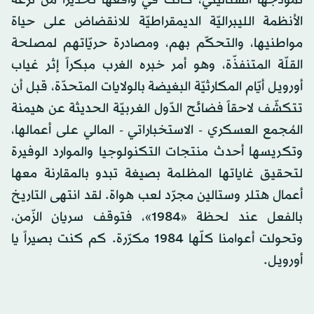
نموذجها الستاليني، كانت في واقعها تحذيراً من نزعة
الأنظمة الليبراليّة الديمقراطيّة للانقضاض على حياة
مواطنيها، والتحكّم بهم، ومصادرة حريّاتهم لمصلحة
القلّة المتنفذّة، وهو أمر خبره الغرب مبكراً إثر غياب
أورويل أيّام المكارثيّة البغيضة بالولايات المتحدّة، قبل أن
تتكشّف لاحقاً فضائح الدّول الغربيّة الحديثة عن هيمنة
المُجمع العسكري - الاستخباراتي - المالي على أعمالها،
وتكريسها أحدث منتجات التكنولوجيا والموارد الوفيرة
لتحقيق غاياتها المظلمة بصيغة تبدو بالمقارنة معها
أعمال هتلر وستالين مجرّد لعب هواة. لقد انتهى التاريخ
بالفعل عند لحظة «1984»، فتوقف سريان الزّمن،
وتحولت أعوامنا كلّها 1984 مكرّرة. كم كنت بصيراً يا
أورويل.