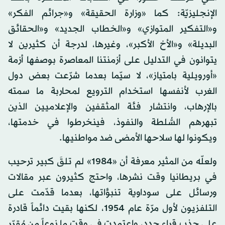
الإنجليزيّة: كما «وزارة الحقيقة» و«جرائم الفكر»
و«التفكير المتوازي» و«الخطاب الجديد» و«الحقائق
البديلة» و«الأخ الأكبر»، وغيرها، لدرجة أن كثيرين لا
يتوانون في التدليل على أزمنتنا المعاصرة بوصفها أزمة
«أورويلية بامتياز»، لا سيّما بعدما شرّعت بعض دول
الغرب لأنفسها استخدام الترويع لمحاربة ما سمته
بالإرهاب، وانتشار فئة المثقفين والإعلاميين الذين
تبهرهم السُّلطة والنفوذ، فينخرطوا في خدمتها،
ويكونوا لها سلاحها الأمضى ضد مواطنيها.
ولعلّه من المثير معرفة أن «1984» لم تلقَ كبير ترحيب
في بريطانيا وقت نشرها، واحتج كثيرون عبر مقالات
ورسائل على سوداوية تنبؤاتها، بعدما قدّمت على
التلفزيون لأول مرّة عام 1954، لكنها بقيت دائماً قادرة
على جذب قراء جدد، واعتمدت في وقت ما نوعاً من مُقرّرٍ