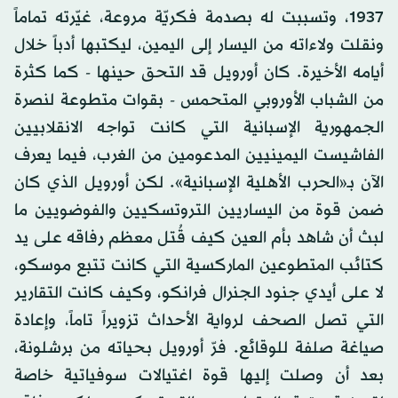
1937، وتسببت له بصدمة فكريّة مروعة، غيّرته تماماً
ونقلت ولاءاته من اليسار إلى اليمين، ليكتبها أدباً خلال
أيامه الأخيرة. كان أورويل قد التحق حينها - كما كثرة
من الشباب الأوروبي المتحمس - بقوات متطوعة لنصرة
الجمهورية الإسبانية التي كانت تواجه الانقلابيين
الفاشيست اليمينيين المدعومين من الغرب، فيما يعرف
الآن بـ«الحرب الأهلية الإسبانية». لكن أورويل الذي كان
ضمن قوة من اليساريين التروتسكيين والفوضويين ما
لبث أن شاهد بأم العين كيف قُتل معظم رفاقه على يد
كتائب المتطوعين الماركسية التي كانت تتبع موسكو،
لا على أيدي جنود الجنرال فرانكو، وكيف كانت التقارير
التي تصل الصحف لرواية الأحداث تزويراً تاماً، وإعادة
صياغة صلفة للوقائع. فرّ أورويل بحياته من برشلونة،
بعد أن وصلت إليها قوة اغتيالات سوفياتية خاصة