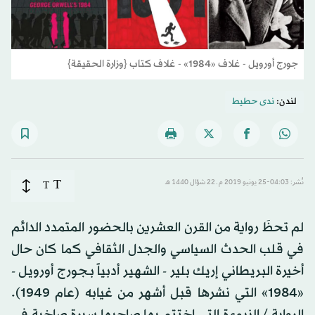
جورج أورويل - غلاف «1984» - غلاف كتاب {وزارة الحقيقة}
لندن:
ندى حطيط
T
نُشر: 04:03-25 يونيو 2019 م ـ 22 شوّال 1440 هـ
T
لم تحظَ رواية من القرن العشرين بالحضور المتمدد الدائم
في قلب الحدث السياسي والجدل الثقافي كما كان حال
أخيرة البريطاني إريك بلير - الشهير أدبياً بـجورج أورويل -
«1984» التي نشرها قبل أشهر من غيابه (عام 1949).