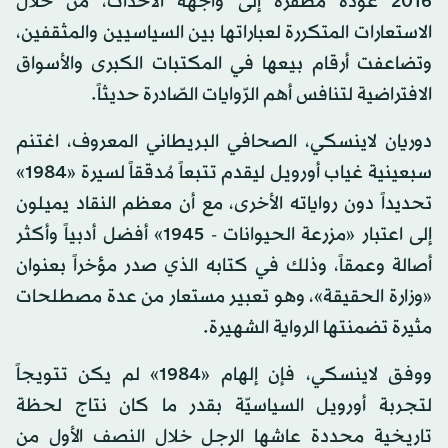
2016 عودة مظفّرة إلى واجهة الأحداث، من خلال
الاستعارات المتكررة لعباراتها بين السياسيين والمثقفين،
وتضاعفت أرقام بيعها في المكتبات الكبرى والأسواق
الافتراضية لتنافس أهم الرّوايات الصّادرة حديثاً.
دوريان لاينسكي، الصحافي البريطاني المعروف، اغتنم
سبعينية غياب أورويل ليقدم تتبعاً مُدققاً لسيرة «1984»
تحديداً دون رواياته الأخرى، مع أن معظم النقاد يميلون
إلى اعتبار «مزرعة الحيوانات - 1945» أفضل أدبياً وأكثر
أصالة وعمقاً، وذلك في كتابه الذي صدر مؤخراً بعنوان
«وزارة الحقيقة»، وهو تعبير مستعار من عدة مصطلحات
مثيرة تضمنتها الرواية الشهيرة.
ووفق لاينسكي، فإن إلهام «1984» لم يكن تتويجاً
لتجربة أورويل السياسيّة بقدر ما كان نتاج لحظة
تاريخية محددة عاشها الرجل خلال النصف الأول من