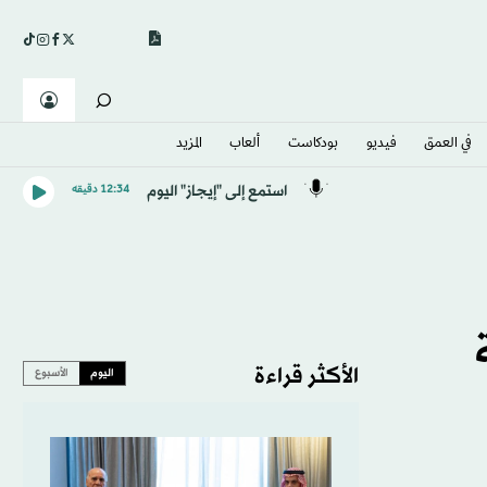
في العمق
فيديو
بودكاست
ألعاب
المزيد
استمع إلى "إيجاز" اليوم
12:34 دقيقه
الأكثر قراءة
اليوم
الأسبوع