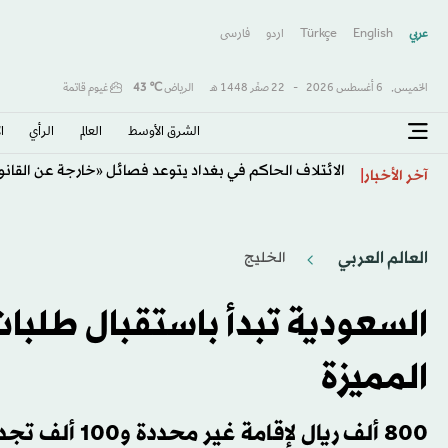
عربي
English
Türkçe
اردو
فارسى
الخميس,
6 أغسطس 2026
-
22 صفَر 1448 هـ
الرياض
℃
43
غيوم قاتمة
الشرق الأوسط​
العالم
الرأي
ا
الائتلاف الحاكم في بغداد يتوعد فصائل «خارجة عن القانو
آخر الأخبار
العالم العربي
الخليج
السعودية تبدأ باستقبال طلبات
المميزة
800 ألف ريال لإقامة غير محددة و100 ألف تجدد سنوياً