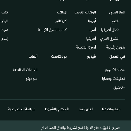
العالم العربي
الولايات المتحدة
المقالات
كتب
الخليج
أوروبا
كاريكاتير
الوتر 
شمال أفريقيا
آسيا
كتاب الشرق الأوسط
سينما
المشرق العربي
أفريقيا
إعلام
شؤون إقليمية
أميركا اللاتينية
في العمق
فيديو
بودكاست
ألعاب
حصاد الأسبوع
الكلمات المتقاطعة
تحقيقات وقضايا
سودوكو
+تحقيق
معلومات عنا
اعلن معنا
الأحكام والشروط
سياسة الخصوصية
جميع الحقوق محفوظة وتخضع لشروط واتفاق الاستخدام