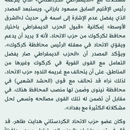
مشكلات مع «الديمقراطي الكردستاني» الذي يتزعمه
رئيس الإقليم السابق مسعود بارزاني. ويستبعد المصدر
الذي يفضل عدم الإشارة إلى اسمه في حديث لـ«الشرق
الأوسط» إمكانية «قبول الحزب الديمقراطي باختيار
محافظ لكركوك من حزب الاتحاد، لأنه لا يريد أن يدعم
ويقوّي الاتحاد في معقله الرئيس محافظة كركوك».
ويؤكد المصدر أن «الحزب الديمقراطي صار يفضل
التعامل مع القوى القوية في كركوك وغيرها من
المناطق، على أن يتحالف مع غريمه اللدود حزب الاتحاد،
لذلك نراه قد تحالف مع قوى (الحشد الشعبي) في
محافظة نينوى وضَمِن لها منصب المحافظ هناك، في
مقابل أن تضمن له تلك القوى مصالحه وتسعى لحل
مشكلاته الكثيرة مع بغداد».
وكان عضو حزب الاتحاد الكردستاني هدايت طاهر، قد