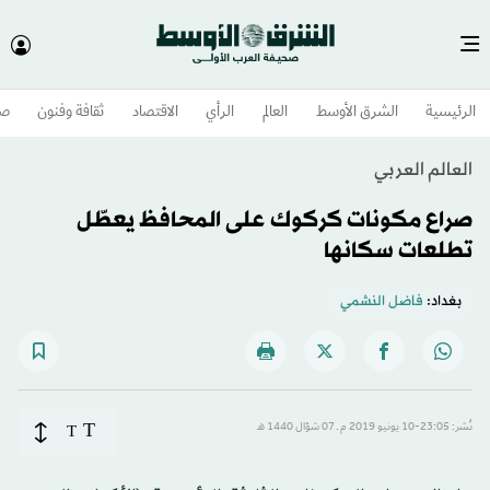
الرئيسية
الشرق الأوسط​
العالم
الرأي
الاقتصاد
ثقافة وفنون
صح
العالم العربي
صراع مكونات كركوك على المحافظ يعطّل
تطلعات سكانها
بغداد:
فاضل النشمي
T
نُشر: 23:05-10 يونيو 2019 م ـ 07 شوّال 1440 هـ
T