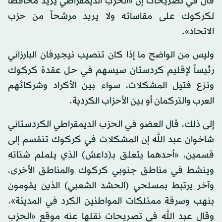
قال في تصريحات إن «الحزب الديمقراطي يريد محافظاً
لكركوك على مقاساته ولا يريد مرشحاً من حزب
الاتحاد».
وليس من الواضح ما إذا كان تنصيب نيجيرفان البارزاني
رئيساً لإقليم كردستان سيسهم في حل عقدة كركوك
ونزع فتيل المشكلات، سواء بين الأكراد وشركائهم
العرب والتركمان أو بين الأحزاب الكردية.
إلى ذلك، قال العضو في الحزب الديمقراطي الكردستاني
شاخوان عبد الله إن المشكلات في كركوك تنقسم إلى
قسمين، «أحدهما يتعلق بـ(داعش) الذي يلملم شتاته
وينشط في مناطق جنوبي كركوك والمناطق الأخرى،
وآخر يرتبط بمسلحي (الحشد الشعبي) الذين يقومون
بنهب وسرقة ممتلكات المواطنين الكرد في المدينة».
وقال عبد الله في تصريحات نقلها عنه موقع «الحزب