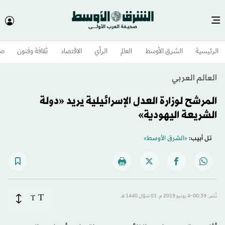
الرئيسية
الشرق الأوسط​
العالم
الرأي
الاقتصاد
ثقافة وفنون
صح
العالم العربي
المرشح لوزارة العدل الإسرائيلية يريد «دولة
الشريعة اليهودية»
تل أبيب:
«الشرق الأوسط»
T
نُشر: 00:39-4 يونيو 2019 م ـ 01 شوّال 1440 هـ
T