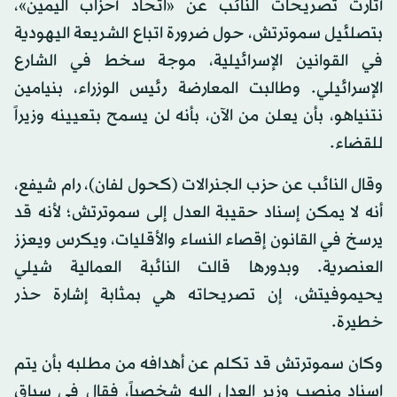
أثارت تصريحات النائب عن «اتحاد أحزاب اليمين»،
بتصلئيل سموترتش، حول ضرورة اتباع الشريعة اليهودية
في القوانين الإسرائيلية، موجة سخط في الشارع
الإسرائيلي. وطالبت المعارضة رئيس الوزراء، بنيامين
نتنياهو، بأن يعلن من الآن، بأنه لن يسمح بتعيينه وزيراً
للقضاء.
وقال النائب عن حزب الجنرالات (كحول لفان)، رام شيفع،
أنه لا يمكن إسناد حقيبة العدل إلى سموترتش؛ لأنه قد
يرسخ في القانون إقصاء النساء والأقليات، ويكرس ويعزز
العنصرية. وبدورها قالت النائبة العمالية شيلي
يحيموفيتش، إن تصريحاته هي بمثابة إشارة حذر
خطيرة.
وكان سموترتش قد تكلم عن أهدافه من مطلبه بأن يتم
إسناد منصب وزير العدل إليه شخصياً، فقال في سياق