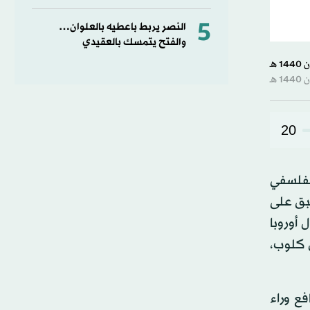
5
النصر يربط باعطيه بالعلوان…
والفتح يتمسك بالعقيدي
20
لفلسفي
بق على
أوروبا
ن كلوب،
فع وراء