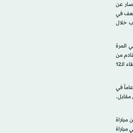
تفسار عن
ضعف في
ب خلال
ي المرة
قادم من
البرازيل. يمكن القول ببساطة إن أليسون واحد من الأسباب الرئيسية وراء تمتع ليفربول بفرصة كبيرة في تصحيح أخطاء الـ12
أن يودع ليفربول دوري أبطال أوروبا خلال اللحظات الأخيرة من دور المجموعات، لولا نجاح الحارس البالغ 26 عاماً في
 مقابل.
 مباراة
 مباراة