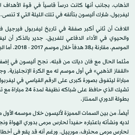
الذهاب، بجانب أنها كانت درساً قاسياً في قوة الأهداف 
ليفربول، شارك أليسون بتألقه في تلك الليلة التي لا تنسى.
اللافت أن ثاني أكبر صفقة في تاريخ ليفربول فيرجيل فا
الموسم، مقارنة بـ38 هدفاً خلال موسم 2017 - 2018. أما البطل المتوج، مانشستر سيتي، فقد اخترق شباكه 23 هدفاً.
مثلما الحال مع فان دياك من قبله، نجح أليسون في إضف
بطولة الدوري الممتاز.
أيضاً، من بين السمات المميزة لأليسون خلال موسمه الأول م
لديه ونشأته باعتباره حفيداً لحارس مرمى بدوري الهواة ون
لحارس مرمى محترف، مورييل. ورغم أنه قد يقع في أخطاء 