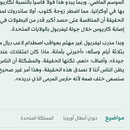
الموسم الماضي. وربما يبدو هذا قولاً قاسياً بالنسبة لكار
بها في أوكرانيا، مما اضطر زوجة كلوب، أولا ساندروك لمغ
الحقيقة أن المنافسة على حصد أكبر قدر من البطولات في ك
إصابة كاريوس خلال جولة ليفربول بالولايات المتحدة.
وبدا مدرب ليفربول غير مهتم بعواقب اصطدام لاعب ريال م
بثلاثة أيام وسأله: «أخبرني بأمانة، ماذا كان اعتقادك ع
جيدة». وأضاف: «نعم، لكنها الحقيقة، والمشكلة أن الناس 
يظن الناس أننا لا نصدق هذه الحقيقة، وهذا أمر غير صحيح. 
سنسعى خلف ضمه لأنه حارس المرمى الذي نريده».
مواضيع
دوري أبطال أوروبا
المملكة المتحدة