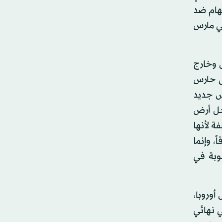
نهام ضد
بطال، وقع في خطأ أسفر عن هدف وتسبب في هزيمة فريقه أمام ليفربول في الدقيقة 90 في مارس
 وخارج
ى حارس
س جديد
خل أرض
ة لأنها
، وإنما
وبة في
أوروبا،
ي نهائي