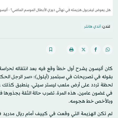
هل يعوض ليفربول هزيمته في نهائي دوري الأبطال الموسم الماضي؟ - أليسون ف
لندن:
آندي هانتر
كان أليسون يشرح أول خطأ وقع فيه بعد انتقاله لحراس
بقوله في تصريحات في سبتمبر (أيلول): «سر الرجل الحكي
لحظة تردد على أرض ملعب ليستر سيتي، ينطبق كذلك على ت
في غضون عامين. هذه المرة، تضرب حالة الثقة بجذورها في
وبالأخص خط هجومه.
لم تكن الهزيمة التي وقعت في كييف أمام ريال مدريد في ن