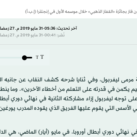
از بجائزة «القفاز الذهبي» خلال موسمه الأول في إنجلترا (إ.ب.أ)
آخر تحديث: 05:36-31 مايو 2019 م ـ 27 رَمضان 1440 هـ
نُشر: 00:41-31 مايو 2019 م ـ 27 رَمضان 1440 هـ
T
T
ة مرمى ليفربول، وفي ثنايا شرحه كشف النقاب عن جانبه ا
م يكمن في قدرته على التعلم من أخطاء الآخرين». وما ينط
وجه ليفربول إزاء مشاركته الثانية في نهائي دوري أبطال 
 الأسس التي يقوم عليها الفريق الذي يقوده المدرب يورغي
هائي دوري أبطال أوروبا، في مايو (أيار) الماضي، هي الدا