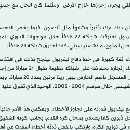
التي يجري إحرازها خارج الأرض. ومثلما كان الحال مع جمي
ن ديك ترك تأثيراً مشابهاً مثل أليسون، فيما يخص التحسن
والحيوي في الأداء الدفاعي للفريق. جدير بالذكر أن ليفربول اخترقت شباكه 22 هدفاً خلال مواجها
اء ثقة كبيرة في خط دفاع ليفربول لينجح بذلك في اقتناص
مباراة ليتفوق بصورة كبرى على الرقم القياسي في ليفربول المسجل باسم ال
تشيك الذي حافظ على شباكه نظيفة لمدة 24 مباراة مع تشيلسي خلال موسم 2004 - 2005. الوح
ع ليفربول قدرته على تجاوز الأخطاء. ويعكس هذا الأمر جانباً 
جل لأبوين كانا يعملان بمجال كرة القدم، بجانب كونه الشقيق
في توزيع الكرة، وارتكب بالفعل ثلاثة أخطاء أسفرت عن أه