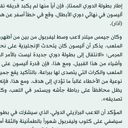
إطار بطولة الدوري الممتاز، فإن أياً منها لم يكبد فريق
(آذار).
وكان جيمس ميلنر لاعب وسط ليفربول من بين من أظهروا ا
الملعب. يذكر أن أليسون كان يتحدث الإنجليزية على نحو
المرمى: «الانتقال إلى بطولة دوري جديدة ليست بالأمر 
وأشياء من هذا القبيل. ومع هذا، فإن قدرة أليسون على
الملعب والكرات التي يتصدى لها ببراعة. بالتأكيد يقع جميع
نوعية من الأخطاء غالباً ما تؤدي إلى هدف. ومع هذا، فإنه 
يظل محافظاً على رباطة جأشه ويستمر في اللعب، وكأن ش
تصديقه».
المؤكد أن اللاعب البرازيلي الدولي، الذي سيشارك في بطولة
سيضفي على كلوب وليفربول شعوراً بالطمأنينة والثقة أمام