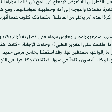
يوس بالنظر إلى أنه تعرض لارتجاج في المخ في تلك المباراة ال
ادرة مقعدها والتوجه إلى أمه وخطيبته لمواساتهما. ومع هذ
رة القدم أمر يخلو من العاطفة، مثلما ذكر كلوب عدما أثير
دريد سيرغيو راموس بحارس مرماه حتى اتصل به فرانز بكنباو
ندما اطلعت على التقرير الطبي؟» وجاءت الإجابة: «كانت هذ
ما زالوا غير مصدقين لها. وقد استعننا بحارس مرمى جديد، 
لو كان أليسون متاحاً في سوق الانتقالات وكنا فزنا في النها