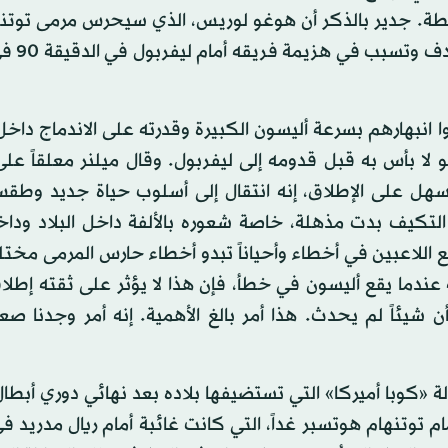
ه نقطة. جدير بالذكر أن هوغو لوريس، الذي سيحرس مرمى توت
أليسون في نهائي دوري الأ
نبهارهم بسرعة أليسون الكبيرة وقدرته على الاندماج داخل
 لا بأس به قبل قدومه إلى ليفربول. وقال ميلنر معلقاً عل
السهل على الإطلاق، إنه انتقال إلى أسلوب حياة جديد وطق
 التكيف بدت مذهلة، خاصة شعوره بالألفة داخل البلاد ودا
 اللاعبين في أخطاء وأحياناً تبدو أخطاء حارس المرمى مختلف
عندما يقع أليسون في خطأ، فإن هذا لا يؤثر على ثقته إطلاقاً
يئاً لم يحدث. هذا أمر بالغ الأهمية. إنه أمر وجدنا صع
 «كوبا أميركا» التي تستضيفها بلاده بعد نهائي دوري أبطال 
 توتنهام هوتسبر غداً، التي كانت غائبة أمام ريال مدريد ف