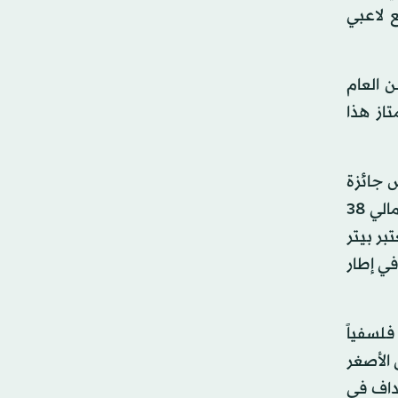
ع لاعبي
 العام
ت الدوري الممتاز هذا
 جائزة
«القفاز الذهبي» في أول موسم له مع الكرة الإنجليزية. وجاء إنجازه بحفاظه على شباكه نظيفة طوال 21 مباراة من إجمالي 38
حارس بيبي رينا مرتين بعدد 20 مباراة. ويعتبر بيتر
يد الذي تفوق عليه في إطار
فلسفياً
 الأصغر
داف في