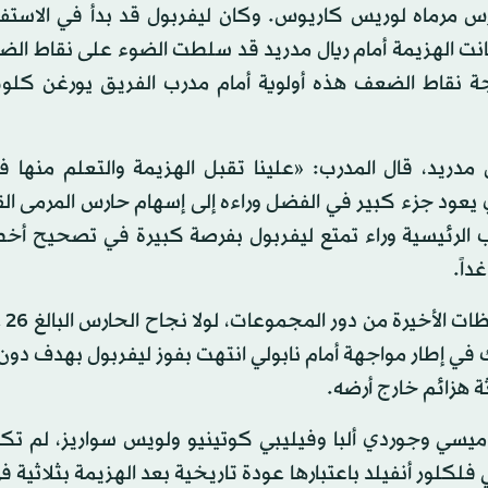
في بديل لحارس مرماه لوريس كاريوس. وكان ليفربول قد بدأ في الاس
نت الهزيمة أمام ريال مدريد قد سلطت الضوء على نقاط ال
ة نقاط الضعف هذه أولوية أمام مدرب الفريق يورغن كلو
ل مدريد، قال المدرب: «علينا تقبل الهزيمة والتعلم منها ف
لذي يعود جزء كبير في الفضل وراءه إلى إسهام حارس المرمى ال
داً.
وكان يمكن 
 في إطار مواجهة أمام نابولي انتهت بفوز ليفربول بهدف دون
ة هزائم خارج أرضه.
 ميسي وجوردي ألبا وفيليبي كوتينيو ولويس سواريز، لم تكن
لكلور أنفيلد باعتبارها عودة تاريخية بعد الهزيمة بثلاثية في