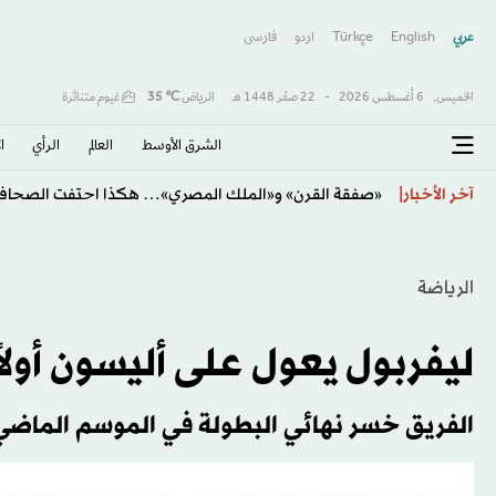
عربي
English
Türkçe
اردو
فارسى
الخميس,
6 أغسطس 2026
-
22 صفَر 1448 هـ
الرياض
℃
35
غيوم متناثرة
الشرق الأوسط​
العالم
الرأي
ا
يايسله يودّع الأهلي برسالة مؤثرة بعد ثلاثة مواسم حافلة با
آخر الأخبار
الرياضة
ليفربول يعول على أليسون أولاً 
الفريق خسر نهائي البطولة في الموسم الماضي