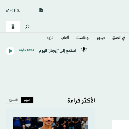
في العمق
فيديو
بودكاست
ألعاب
المزيد
استمع إلى "إيجاز" اليوم
12:34 دقيقه
الأكثر قراءة
اليوم
الأسبوع