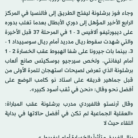
وجاء فوز برشلونة ليفتج الطريق إلى فالنسيا في المركز
الرابع الأخير المؤهل إلى دوري الأبطال بعدما تغلب بدوره
على ديبورتيفو ألافيس 3 - 1 في المرحلة 37 قبل الأخيرة
والتي شهدت سقوط ريـال مدريد أمام ريـال سوسييداد 1 -
3، بينما بات جيرونا على شفا الهبوط عقب الخسارة 2 - 1
أمام ليفانتي. ولخص سيرجيو بوسكيتس صانع ألعاب
برشلونة الذي تعرض لصيحات استهجان للمرة الأولى من
قبل جماهير فريقه على استاد نو كامب الوضع على
أفضل نحو وقال: «نحن في ثقب أسود كبير».
وقال آرنستو فالفيردي مدرب برشلونة عقب المباراة:
«العقلية الجماعية لم تكن في أفضل حالاتها في بداية
اللقاء حيث لا
يزال الفريق متأثراً بالخسارة أمام ليفربول».