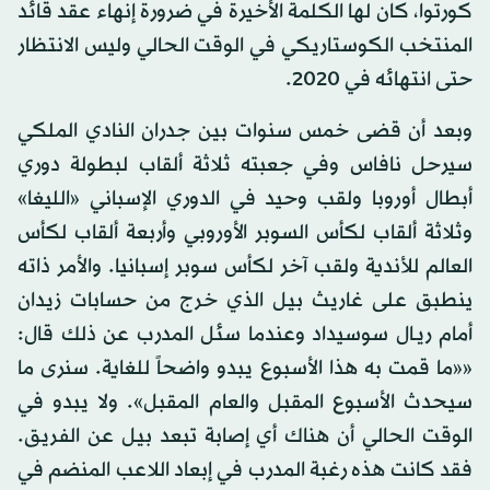
كورتوا، كان لها الكلمة الأخيرة في ضرورة إنهاء عقد قائد
المنتخب الكوستاريكي في الوقت الحالي وليس الانتظار
حتى انتهائه في 2020.
وبعد أن قضى خمس سنوات بين جدران النادي الملكي
سيرحل نافاس وفي جعبته ثلاثة ألقاب لبطولة دوري
أبطال أوروبا ولقب وحيد في الدوري الإسباني «الليغا»
وثلاثة ألقاب لكأس السوبر الأوروبي وأربعة ألقاب لكأس
العالم للأندية ولقب آخر لكأس سوبر إسبانيا. والأمر ذاته
ينطبق على غاريث بيل الذي خرج من حسابات زيدان
أمام ريـال سوسيداد وعندما سئل المدرب عن ذلك قال:
««ما قمت به هذا الأسبوع يبدو واضحاً للغاية. سنرى ما
سيحدث الأسبوع المقبل والعام المقبل». ولا يبدو في
الوقت الحالي أن هناك أي إصابة تبعد بيل عن الفريق.
فقد كانت هذه رغبة المدرب في إبعاد اللاعب المنضم في