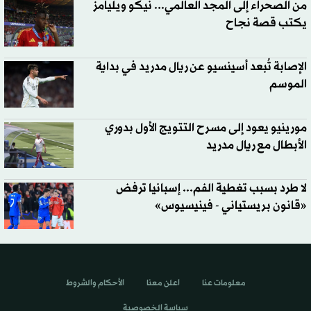
من الصحراء إلى المجد العالمي... نيكو ويليامز
يكتب قصة نجاح
الإصابة تُبعد أسينسيو عن ريال مدريد في بداية
الموسم
مورينيو يعود إلى مسرح التتويج الأول بدوري
الأبطال مع ريال مدريد
لا طرد بسبب تغطية الفم... إسبانيا ترفض
«قانون بريستياني - فينيسيوس»
معلومات عنا
اعلن معنا
الأحكام والشروط
سياسة الخصوصية