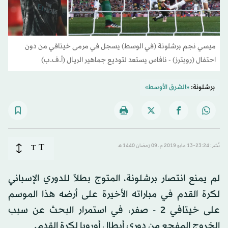
ميسي نجم برشلونة (في الوسط) يسجل في مرمى خيتافي من دون
احتفال (رويترز) - نافاس يستعد لتوديع جماهير الريـال (أ.ف.ب)
برشلونة:
«الشرق الأوسط»
T
نُشر: 23:24-13 مايو 2019 م ـ 09 رَمضان 1440 هـ
T
لم يمنع انتصار برشلونة، المتوج بطلاً للدوري الإسباني
لكرة القدم في مباراته الأخيرة على أرضه هذا الموسم
على خيتافي 2 - صفر، في استمرار البحث عن سبب
الخروج المفجع من دوري أبطال أوروبا لكرة القدم.