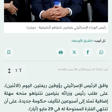
رئيس الوزراء الإسرائيلي بنيامين نتنياهو (أرشيفية - رويترز)
تل أبيب:
«الشرق الأوسط»
T
نُشر: 16:21-13 مايو 2019 م ـ 09 رَمضان 1440 هـ
T
وافق الرئيس الإسرائيلي رؤوفين ريفلين، اليوم (الاثنين)،
على طلب رئيس وزرائه بنيامين نتنياهو منحه مهلة
إضافية تمتد إلى أسبوعين لتأليف حكومة جديدة، على أن
تنتهي الفترة الممنوحة له في 29 مايو (أيار).