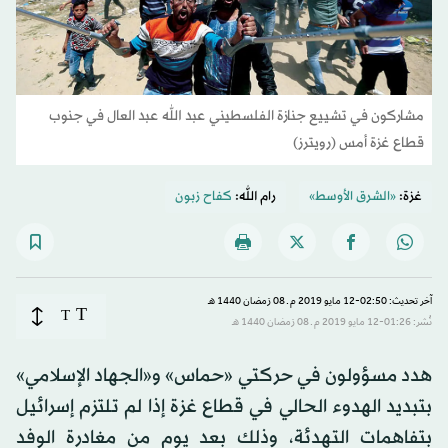
مشاركون في تشييع جنازة الفلسطيني عبد الله عبد العال في جنوب
قطاع غزة أمس (رويترز)
غزة:
«الشرق الأوسط»
رام الله:
كفاح زبون
آخر تحديث: 02:50-12 مايو 2019 م ـ 08 رَمضان 1440 هـ
T
T
نُشر: 01:26-12 مايو 2019 م ـ 08 رَمضان 1440 هـ
هدد مسؤولون في حركتي «حماس» و«الجهاد الإسلامي»
بتبديد الهدوء الحالي في قطاع غزة إذا لم تلتزم إسرائيل
بتفاهمات التهدئة، وذلك بعد يوم من مغادرة الوفد