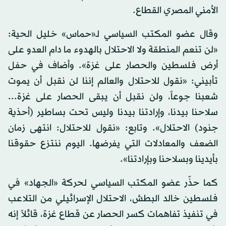
الأمني المصري القطاع.
وقال عضو المكتب السياسي لـ«حماس» خليل الحية:
«لن تنعم المنطقة ولا الاحتلال بالهدوء ما دام العدو على
أرض فلسطين والحصار على غزة». وأضاف في حفل
تأبيني: «نقول للاحتلال والعالم إننا لن نقبل أن يموت
شعبنا جوعاً، ولن نقبل أن يبقى الحصار على غزة...
سلاحنا بيدنا، وإرادتنا بيدنا وليس تحت بساطير (أحذية
جنود) الاحتلال». وتابع: «نقول للاحتلال: انتهى زمان
الضعف والمعادلات التي يفرضها. اليوم ننتزع حقوقنا
بأيدينا وبسلاحنا وبإرادتنا».
كما حذّر عضو المكتب السياسي لحركة «الجهاد» في
فلسطين خالد البطش، الاحتلال الإسرائيلي من التلاعب
في تنفيذ تفاهمات كسر الحصار عن قطاع غزة، قائلاً إنه