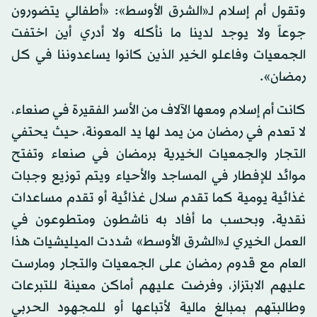
وتقول أم إسلام لـ«الشرق الأوسط»: «أطفالي يتضورون
جوعاً ولا يوجد لدينا ما نأكله ولا أدري أين اختفت
الجمعيات وفاعلو الخير الذين كانوا يساعدوننا في كل
رمضان».
كانت أم إسلام ومعها الآلاف من الأسر الفقيرة في صنعاء،
لا تعدم في رمضان من يمد لها يد المعونة، حيث يحتفي
التجار والجمعيات الخيرية برمضان في صنعاء وتفتح
موائد للإفطار في المساجد والأحياء ويتم توزيع وجبات
غذائية يومية كما تقدم سلال غذائية أو تقدم مساعدات
نقدية. وبحسب ما أفاد به ناشطون ومتطوعون في
العمل الخيري لـ«الشرق الأوسط» شددت الميليشيات هذا
العام مع قدوم رمضان على الجمعيات والتجار ومارست
عليهم الابتزاز، وفرضت عليهم أماكن معينة للتبرعات
وطالبتهم بمبالغ مالية لأتباعها أو للمجهود الحربي