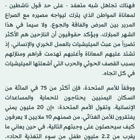
فهناك تجاهل شبه متعمّد - على حد قول ناشطين -
لمعاناة المواطن الذي يترك ليواجه مصيره مع الصراع
المرير بين المرض والفاقة والجوع، ولا سيما في هذا
الشهر المبارك. ويؤكد حقوقيون أن النازحين هم الأكثر
تضرراً من عبث الميليشيات بالعمل الخيري والإنساني، إذ
تشتد عليهم المعاناة وأغلبهم تهدمت قراهم ومنازلهم
بسبب القصف الحوثي والحرب التي أشعلتها الميليشيات
في كل اتجاه.
ووفقاً للأمم المتحدة، فإن أكثر من 75 في المائة من
السكان اليمنيين يحتاجون للحماية والمساعدات
الإنسانية، وتقول الأمم المتحدة: «إن 20 مليون يمني
يفتقرون للأمن الغذائي، من ضمنهم 10 ملايين لا يعرفون
كيف سيحصلون على وجبتهم التالية، في حين يعاني ما
يقرب من 2.2 مليون طفل من سوء التغذية الحاد».