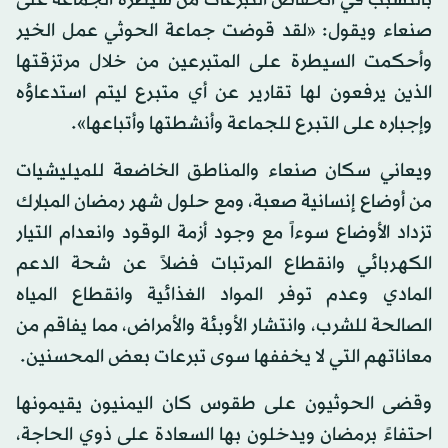
بالتسبب في انخفاض التبرعات من سيطرة الجماعة على
صنعاء ويقول: «لقد قوضت جماعة الحوثي عمل الخير
وأحكمت السيطرة على المتبرعين من خلال مرتزقتها
الذين يرفعون لها تقارير عن أي متبرع ليتم استدعاؤه
وإجباره على التبرع للجماعة وأنشطتها وأتباعها».
ويعاني سكان صنعاء والمناطق الخاضعة للميليشيات
من أوضاع إنسانية صعبة، ومع حلول شهر رمضان المبارك
تزداد الأوضاع سوءاً مع وجود أزمة الوقود وانعدام التيار
الكهربائي وانقطاع المرتبات فضلاً عن شحة الدعم
المادي وعدم توفر المواد الغذائية وانقطاع المياه
الصالحة للشرب، وانتشار الأوبئة والأمراض، مما يفاقم من
معاناتهم التي لا يخففها سوى تبرعات بعض المحسنين.
وقضى الحوثيون على طقوس كان اليمنيون يقيمونها
احتفاءً برمضان ويدخلون بها السعادة على ذوي الحاجة،