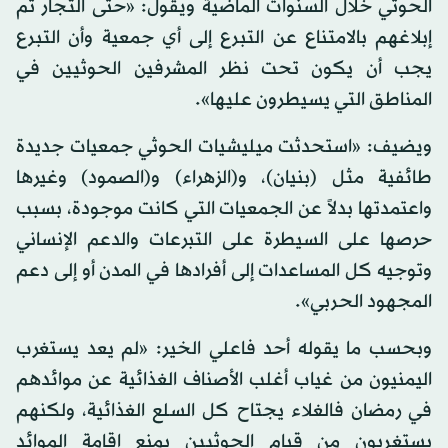
الحوثي خلال السنوات الماضية ويقول: «حتى التجار تم
إبلاغهم بالامتناع عن التبرع إلى أي جمعية وأن التبرع
يجب أن يكون تحت نظر المشرفين الحوثيين في
المناطق التي يسيطرون عليها».
ويضيف: «استحدثت ميليشيات الحوثي جمعيات جديدة
طائفية مثل (بنيان)، و(الزهراء) و(الصمود) وغيرها
واعتمدتها بدلاً عن الجمعيات التي كانت موجودة، بسبب
حرصها على السيطرة على التبرعات والدعم الإنساني
وتوجيه كل المساعدات إلى أفرادها في المدن أو إلى دعم
المجهود الحربي».
وبحسب ما يقوله أحد فاعلي الخير: «لم يعد يستغرب
اليمنيون من غياب أغلب الأصناف الغذائية عن موائدهم
في رمضان فالغلاء يجتاح كل السلع الغذائية، ولكنهم
يستغربون من قيام الحوثيين بمنع إقامة الموائد