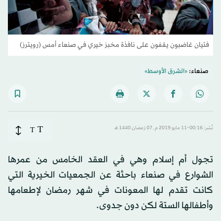
فتيان غاضبون يقفون على نافذة مخبز خيري في صنعاء أمس (رويترز)
صنعاء:
«الشرق الأوسط»
T
نُشر: 00:16-11 مايو 2019 م ـ 07 رَمضان 1440 هـ
T
تجول أم إسلام وهي في العقد الخامس من عمرها
الشوارع في صنعاء باحثة عن الجمعيات الخيرية التي
كانت تقدم لها المعونات في شهر رمضان لإطعامها
وأطفالها الستة لكن دون جدوى.