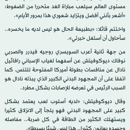
مستوى العالم سيلعب مباراة الغد متحررا من الضغوط:
«أشعر بأنني أفضل ويتزايد شعوري هذا بمرور الأيام».
واختتم قائلا: «بطبيعة الحال هو ليس لديه ما يخسره..
سأحاول أن أستغل خبرتي».
من جهة ثانية أعرب السويسري روجيه فيدرر والصربي
نوفاك ديوكوفيتش عن أسفهما لغياب الإسباني رافائيل
نادال عن منافسات بطولة أميركا المفتوحة للتنس، كما
اتفقا على أن المجهود البدني الكبير الذي يبذله نادال هو
السبب الرئيس في تعرضه للإصابات بشكل مطرد.
وقال ديوكوفيتش: «لديه أسلوب لعب يعتمد بشكل
كبير على المجهود البدني فهو يلجأ إلى الانزلاق كثيرا
ويستهلك الكثير من الطاقة في كل ضربة.. مفاصله
وجسده يعانون كثيرا.. هذا ليس شيئا بسيطا».