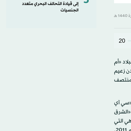
5
إلى قيادة التحالف البحري متعدد
الجنسيات
20
اد «أم
دن زعيم
ي منتصف
 «سي آي
«الشرق
، وهي التي
كانت تعيش مع زوجها في المجمع السكني الذي أقام فيه في أبوت آباد، قرب أكاديمية عسكرية كبيرة وقت مقتله عام 2011.