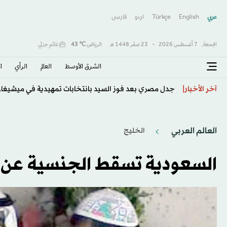
عربي
English
Türkçe
اردو
فارسى
الجمعة,
7 أغسطس 2026
-
23 صفَر 1448 هـ
الرياض
℃
43
غائم جزئي
الشرق الأوسط​
العالم
الرأي
ا
إسبانيا تُفكك أكبر شبكة إجرامية لتهريب المهاجرين من ا
آخر الأخبار
العالم العربي
الخليج
السعودية تسقط الجنسية عن ح