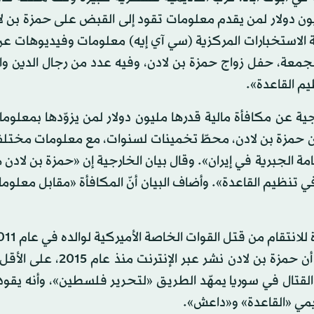
ون دولار لمن يقدم معلومات تقود إلى القبض على حمزة بن لا
 الاستخبارات المركزية (سي آي إيه) معلومات وفيديوهات عن
معة، حفل زواج حمزة بن لادن، وفيه عدد من رجال الدين وا
ية عن مكافأة مالية قدرها مليون دولار لمن يزوّدها بمعلوم
ان حمزة بن لادن، محطّ تخمينات لسنوات، مع معلومات مختلف
امة الجبرية في إيران». وقال بيان الخارجية إن «حمزة بن لادن
ي تنظيم القاعدة». وأضاف البيان أنّ المكافأة «مقابل معلوم
كان مختبئاً في بلدة إيبت أباد الباكستانية. وأضاف البيان أن حمزة بن لادن
ن القتال في سوريا يمهّد الطريق «لتحرير فلسطين»، وأنه يقو
يمي «القاعدة» و«داعش».