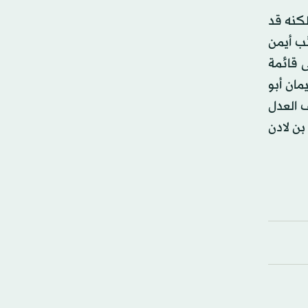
لكنه قد
ب أيمن
 قائمة
مان أبو
ف العدل
بن لادن