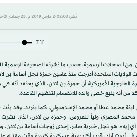
نُشر: 02:03-2 مارس 2019 م ـ 25 جمادى الآخرة 1440 هـ
T
T
 من السجلات الرسمية، حسب ما نشرته الصحيفة الرسمية للبل
كانت الولايات المتحدة أدرجت منذ عامين حمزة نجل أسامة بن لا
رة الخارجية الأميركية أن حمزة بن لادن، الذي يعتقد أنه ف
كد من أنه يتبع خطى والده للانضمام لتنظيم القاعدة.
ابنة محمد عطا أو محمد الإسلامبولي، كما يتردد. وقد بثت
 محمد المصري ولياً للعروس. وحمزة بن لادن، الذي نشرت 
2017، نقلاً عن وثائق «سي آي إيه»، هو نجل خيرية صابر، إحدى زوجات أسامة بن لادن