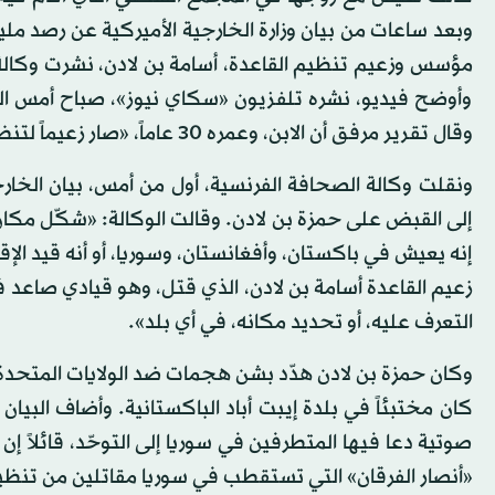
وبعد ساعات من بيان وزارة الخارجية الأميركية عن رصد ملي
مؤسس وزعيم تنظيم القاعدة، أسامة بن لادن، نشرت وكالة
وأوضح فيديو، نشره تلفزيون «سكاي نيوز»، صباح أمس الج
وقال تقرير مرفق أن الابن، وعمره 30 عاماً، «صار زعيماً لتنظيم القاعدة».
ونقلت وكالة الصحافة الفرنسية، أول من أمس، بيان الخارج
إلى القبض على حمزة بن لادن. وقالت الوكالة: «شكّل مك
إنه يعيش في باكستان، وأفغانستان، وسوريا، أو أنه قيد الإق
زعيم القاعدة أسامة بن لادن، الذي قتل، وهو قيادي صاعد ف
التعرف عليه، أو تحديد مكانه، في أي بلد».
صوتية دعا فيها المتطرفين في سوريا إلى التوحّد، قائلاً إ
«أنصار الفرقان» التي تستقطب في سوريا مقاتلين من تنظ