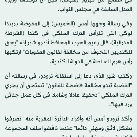
في السابع من فبريار (شباط)، قبل أن تؤكدها وزيرة
العدل السابقة في مجلس النواب.
وفي رسالة وجهها أمس (الخميس) إلى المفوضة بريندا
لوكي التي تترأس الدرك الملكي في كندا (الشرطة
الفدرالية)، قال زعيم الحزب المحافظ أندرو شير إنه "يحق
للكنديين التخوف من مخالفة لقانون العقوبات" ارتكبها
رأس هرم السلطة في الدولة الكندية.
وكتب شير الذي دعا إلى استقالة ترودو، في رسالته أن
"القضية تبدو مخالفة فاضحة للقانون" تستحق أن يجري
الدرك الملكي "تحقيقا عادلا وشاملا في كل عمل جنائي
ورد فيها".
وأكد ترودو أمس أنه وأفراد الدائرة المقربة منه "تصرفوا
بشكل لائق ومهني دائما" عندما ناقشوا ملف المجموعة