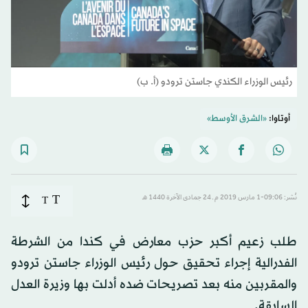
رئيس الوزراء الكندي جاستن ترودو (أ. ب)
أوتاوا:
«الشرق الأوسط»
T
نُشر: 09:06-1 مارس 2019 م ـ 24 جمادى الآخرة 1440 هـ
T
طلب زعيم أكبر حزب معارض في كندا من الشرطة
الفدرالية إجراء تحقيق حول رئيس الوزراء جاستن ترودو
والمقربين منه بعد تصريحات ضده أدلت بها وزيرة العدل
السابقة.