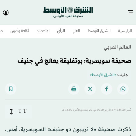
الرئيسية
الشرق الأوسط​
العالم
الرأي
الاقتصاد
ثقافة وفنون
صح
العالم العربي
صحيفة سويسرية: بوتفليقة يعالج في جنيف
جنيف:
«الشرق الأوسط»
T
نُشر: 23:10-27 فبراير 2019 م ـ 22 جمادى الآخرة 1440 هـ
T
ذكرت صحيفة «لا تريبون دو جنيف» السويسرية، أمس،