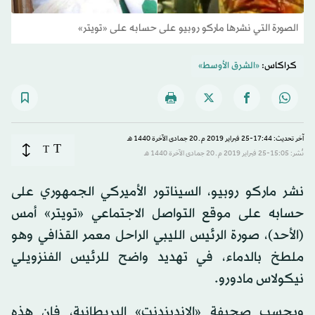
الصورة التي نشرها ماركو روبيو على حسابه على «تويتر»
كراكاس:
«الشرق الأوسط»
آخر تحديث: 17:44-25 فبراير 2019 م ـ 20 جمادى الآخرة 1440 هـ
T
T
نُشر: 15:05-25 فبراير 2019 م ـ 20 جمادى الآخرة 1440 هـ
نشر ماركو روبيو، السيناتور الأميركي الجمهوري على
حسابه على موقع التواصل الاجتماعي «تويتر» أمس
(الأحد)، صورة الرئيس الليبي الراحل معمر القذافي وهو
ملطخ بالدماء، في تهديد واضح للرئيس الفنزويلي
نيكولاس مادورو.
وبحسب صحيفة «الإندبندنت» البريطانية، فإن هذه