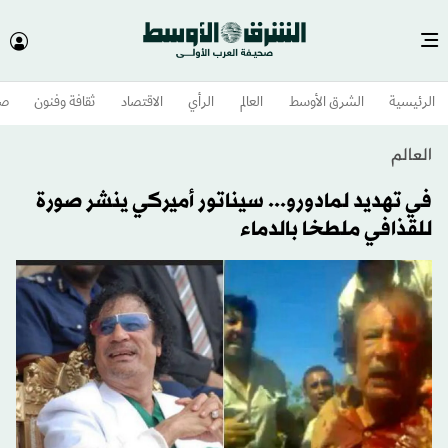
الرئيسية
الشرق الأوسط​
العالم
الرأي
الاقتصاد
ثقافة وفنون
صح
العالم
في تهديد لمادورو... سيناتور أميركي ينشر صورة
للقذافي ملطخا بالدماء