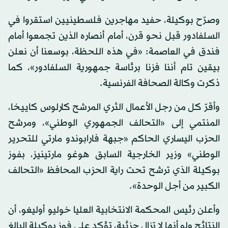
وصرّح بوكيلة، حفيد مهاجرين فلسطينيين استقروا في
السلفادور قبل نحو قرن، أمام أنصاره الذين تجمعوا أمام
فندق في العاصمة: «في هذه اللحظة، بوسعنا أن نعلن
بيقين تام أننا فزنا برئاسة جمهورية السلفادور»، كما
ذكرت وكالة الصحافة الفرنسية.
وأقرّ كل من رجل الأعمال الثري المرشح كارلوس كاييخا،
المنتمي إلى «التحالف الجمهوري الوطني»، ومرشح
الحزب اليساري الحاكم «جبهة فارابوندو مارتي للتحرير
الوطني» وزير الخارجية السابق هوغو مارتينيز، بفوز
بوكيلة الذي ترشح تحت راية الحزب المحافظ «التحالف
الكبير من أجل الوحدة».
وأعلن رئيس المحكمة الانتخابية العليا خوليو أوليغو، أن
النتائج ولو أنها لا تزال جزئية، تؤكد على فوز بوكيلة البالغ