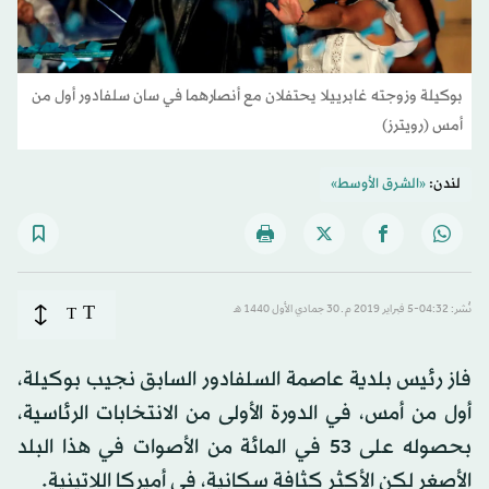
بوكيلة وزوجته غابرييلا يحتفلان مع أنصارهما في سان سلفادور أول من
أمس (رويترز)
لندن:
«الشرق الأوسط»
T
نُشر: 04:32-5 فبراير 2019 م ـ 30 جمادي الأول 1440 هـ
T
فاز رئيس بلدية عاصمة السلفادور السابق نجيب بوكيلة،
أول من أمس، في الدورة الأولى من الانتخابات الرئاسية،
بحصوله على 53 في المائة من الأصوات في هذا البلد
الأصغر لكن الأكثر كثافة سكانية، في أميركا اللاتينية.