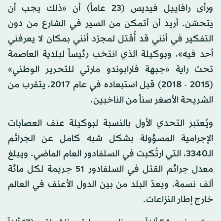
ورأى رافاييل فيديس (23 عاماً) أن «ذلك يجب أن
يتحسّن. أريد أن أتمكن من السير في الشارع من دون
التفكير في أنني قد أُقتل لمجرّد أنني بمكان لا يعرفني
أحد فيه». وبوكيلة الذي انتخب رئيساً لبلدية العاصمة
تحت راية «جبهة فارابوندو مارتي للتحرير الوطني»
(2015 - 2018) قبل استبعاده في عام 2017، يتقرب من
الشريحة الأصغر سناً من الناخبين.
ويُعتبر التحدي الأول بالنسبة لبوكيلة عنف العصابات
الإجرامية المسؤولة بشكل شبه كامل عن الجرائم
الـ3340، التي ارتُكبت في السلفادور العام الماضي. ويبلغ
معدل جرائم القتل في السلفادور 51 جريمة لكل مائة
ألف نسمة، ويعدّ البلد من بين الدول الأعنف في العالم
خارج إطار النزاعات.