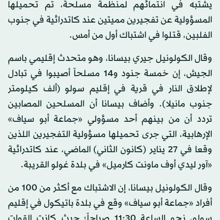
يشتبه في انتمائهم لمنظمة مسلحة، تم تحميلها
المسؤولية عن تفجيرين مميتين عند كاتدرائية في جنوب
الفلبين، قتلوا في اشتباك أول من أمس.
وقال الكولونيل جيري بيسانا، وهو متحدث إقليمي باسم
الجيش، إن خمسة جنود و14 مسلحاً أصيبوا في تبادل
لإطلاق النار في قرية في إقليم سولو (ألف كيلومتر
جنوب مانيلا). وأضاف بيسانا أن المسلحين المصابين
تردد أن من بينهم أحد مسؤولي «جماعة أبو سياف»
الإرهابية، التي جرى تحميلها مسؤولية التفجيرين اللذين
وقعا في 27 يناير (كانون الثاني) الماضي، عند كاتدرائية
«آور ليدي أوف ماونت كارميل» في بلدة غولو القريبة.
وقال الكولونيل بيسانا، إن الاشتباك مع أكثر من 100 من
أفراد «جماعة أبو سياف» وقع في بلدة باتيكول في إقليم
سولو، نحو الساعة 11:30 صباحاً؛ حيث كانت القوات