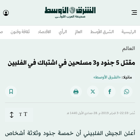
الرئيسية
الشرق الأوسط​
العالم
الرأي
الاقتصاد
ثقافة وفنون
صح
العالم
مقتل 5 جنود و3 مسلحين في اشتباك في الفلبين
مانيلا:
«الشرق الأوسط»
T
نُشر: 22:59-3 فبراير 2019 م ـ 28 جمادي الأول 1440 هـ
T
أعلن الجيش الفلبيني أن خمسة جنود وثلاثة أشخاص