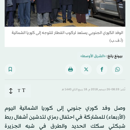
الوفد الكوري الجنوبي يستعد لركوب القطار للتوجه إلى كوريا الشمالية
(أ.ف.ب)
بيونغ يانغ:
«الشرق الأوسط»
T
نُشر: 08:59-26 ديسمبر 2018 م ـ 18 ربيع الثاني 1440 هـ
T
وصل وفد كوري جنوبي إلى كوريا الشمالية اليوم
(الأربعاء) للمشاركة في احتفال رمزي لتدشين أشغال ربط
شبكتي سكك الحديد والطرق في شبه الجزيرة