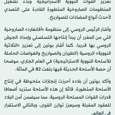
تعزيز القوات النووية الاستراتيجية وبدء تشغيل
المنظومات الصاروخية المتطورة القادرة على التصدي
لأحدث أنواع المضادات للصواريخ.
وأشار الرئيس الروسي، إلى منظومة «أفانغارد» الصاروخية
التي من المقرر أن يبدأ إنتاجها التسلسلي وإمداد الجيش
الروسي بها قريبا. كما أشار بوتين إلى تعزيز «الثلاثية
النووية» الروسية (الطيران والصواريخ والغواصات الحاملة
للأسلحة النووية الاستراتيجية) في العام الجاري، موضحا
أن حصة الأسلحة الحديثة فيها بلغت 82 في المائة.
وأكد بوتين أن بلاده أحرزت إنجازات ملحوظة في إنتاج
الأسلحة المتطورة، قائلا إن هذه الأسلحة ستزيد أضعافا
قدرات القوات المسلحة الروسية، مما سيضمن أمن البلاد
للعقود المقبلة وسيعزز توازن القوى، وبالتالي الاستقرار
في العالم.