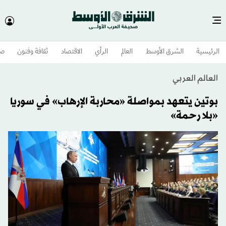
الرئيسية
الشرق الأوسط​
العالم
الرأي
الاقتصاد
ثقافة وفنون
صح
العالم العربي
بوتين يتعهد بمواصلة «محاربة الإرهاب» في سوريا
«بلا رحمة»