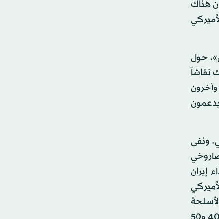
ون هناك
لأميركي
»، حول
 نقاشاً
 وآخرون
 الخارجية، لكن 85% من الإيرانيين يدعمون
ي. ونفى
لصاروخي
ء إيران
لأميركي
لأسلحة
المفروض من قبل الأمم المتحدة في عام 2020 حسبما هو مخطط. ووفقاً للحرس الثوري الإيراني، تُجري طهران ما بين 40 و50