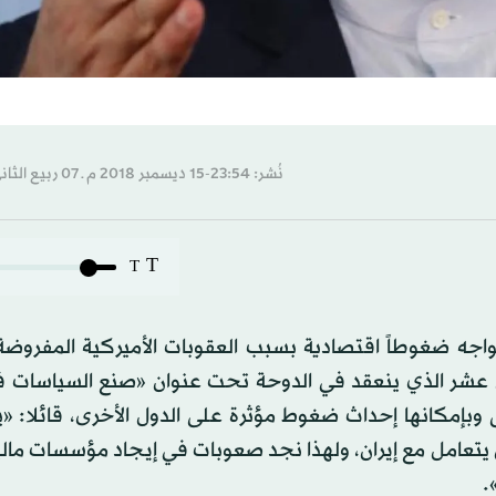
نُشر: 23:54-15 ديسمبر 2018 م ـ 07 ربيع الثاني 1440 هـ
T
T
تواجه ضغوطاً اقتصادية بسبب العقوبات الأميركية المفروضة
عشر الذي ينعقد في الدوحة تحت عنوان «صنع السياسات ف
وبإمكانها إحداث ضغوط مؤثرة على الدول الأخرى، قائلا: «
يتعامل مع إيران، ولهذا نجد صعوبات في إيجاد مؤسسات مالي
.