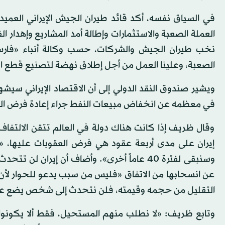
في السياق نفسه، أكد قائد طيران الجيش الإيراني الع
العملة الصعبة والاستثمارات وإطالة أمد المشاريع وإهدار ا
نخب طيران الجيش والشركات، حسب وكالة أنباء «فارس» 
الصعبة، وعلينا العمل من أجل إطلاق نهضة لتصنيع قطع ال
في معظمه عن انخفاض مبيعات النفط جراء إعادة فرض ال
وقال ظريف إذا كانت هناك دولة في العالم تتقن الالتفاف 
إيران على مدى أربعة عقود هي فرض العقوبات عليها، «و
وسنبقى لفترة 40 عاماً أخرى». وأضاف أن إيران
عن انسحابها من الاتفاق «فليس من سبب يدعو للحوار لأن 
التقليل من حجمه وقيمته، فلن نتحدث إلى شخص يضع علينا 12 شرطاً للتفا
وتابع ظريف: «لا نطلب منهم المستحيل، فقط ألا يكونوا ع