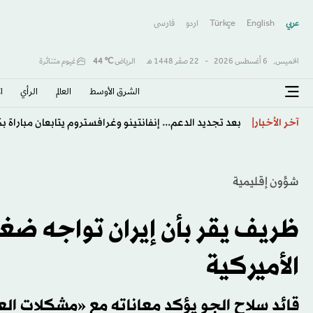
عربي
English
Türkçe
اردو
فارسى
الخميس,
6 أغسطس 2026
-
22 صفَر 1448 هـ
الرياض
℃
44
غيوم متناثرة
الشرق الأوسط​
العالم
الرأي
ا
«مهرجان ولي العهد للهجن»: استحداث كأس مخصصة للسعو
آخر الأخبار
شؤون إقليمية
ظريف يقر بأن إيران تواجه ضغ
الأميركية
قائد سلاح الجو يؤكد معاناته مع «مشكلات الع