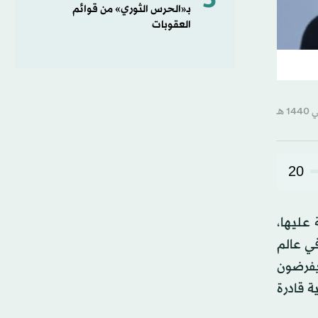
5
بـ«الحرس الثوري» من قوائم
العقوبات
20
 عليها،
ي عالم
يفرضون
ة قادرة