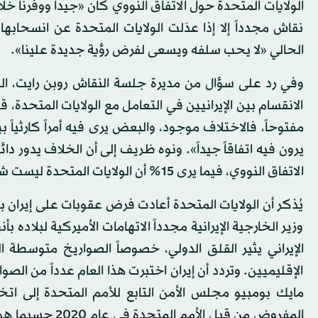
الولايات المتحدة حول الاتفاق النووي كان «جيداً ووفرنا 
نقاش مجدداً إلا إذا عدَلت الولايات المتحدة عن انسحابها
الحالي «لا يحب سلفه ويسعى لفرض رؤية جديدة علينا».
وفي رد على سؤال من مديرة جلسة النقاش روبن رايت، ال
الانقسام بين الإيرانيين في التعامل مع الولايات المتحدة،
مفتوحاً، فالاختلاف موجود، والبعض يرى فيه أمراً كارثياً 
الاتفاق النووي، فيما يرى 15% أن الولايات المتحدة ليست شريكاً موثوقاً.
يُذكر أن الولايات المتحدة أعادت فرض عقوبات على إيران ب
وزير الخارجية الإيرانية مجدداً الاتهامات الأميركية لبلاده ب
الإيراني يثير القلق الدولي، خصوصاً الصواريخ متوسطة ال
الإقليميين. وتردد أن إيران اختبرت هذا العام عدداً من الصوا
مايك بومبيو مجلس الأمن التابع للأمم المتحدة إلى ات