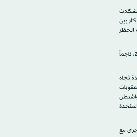
مشكلات
كار بين
 الحظر
ويشير صندوق النقد الدولي إلى أن الاقتصاد الإيراني سيشهد انكماشاً بنسبة 1,5% في عام 2018، و3,6% في عام 2019، ناجماً
دة تجاه
عقوبات
ت واشنطن
المتحدة
 جرى مع