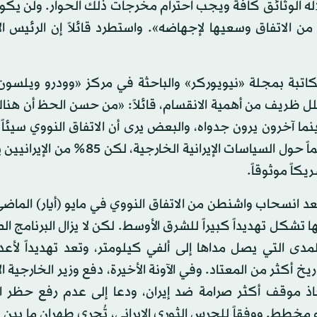
خلاله الوثائق كافة ويجب احترام مخرجات ذلك الحوار. ولن يك
 من الاتفاق وسعيها لإجهاضه». واستطرد قائلاً إن الرئيس ا
كاتبة بمجلة «نيويوركر» والباحثة في مركز «وودرو ويلسون
 قلل ظريف من أهمية الانقسام، قائلاً: «من حسن الحظ أن هناك
بينما آخرون يرون جدواه، والبعض يرى أن الاتفاق النووي سيئاً
يرون فيه اتفاقاً جيداً». ونوه ظريف إلى أن الخلاف يدور دائماً حول السياسات الإيرانية
عد انسحاب واشنطن من الاتفاق النووي في مايو (أيار) الماض
أنها تشكل تهديداً كبيراً للشرق الأوسط. لكن لا يزال البرنامج ا
مدى التي يصل مداها إلى ألفي كيلومتر، وتعد تهديداً لأعدا
ريخ أكثر من المعتاد. وفي الآونة الأخيرة، دفع وزير الخارجية ا
خاذ موقف أكثر صرامة ضد إيران، ودعا إلى عدم رفع حظر ا