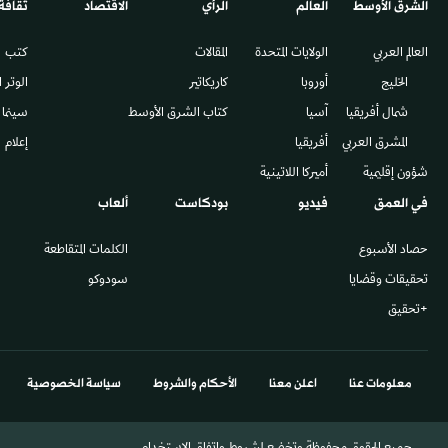
الشرق الأوسط​
العالم
الرأي
الاقتصاد
ثقافة
العالم العربي
الولايات المتحدة
المقالات
كتب
الخليج
أوروبا
كاريكاتير
الوتر 
شمال أفريقيا
آسيا
كتاب الشرق الأوسط
سينما
المشرق العربي
أفريقيا
إعلام
شؤون إقليمية
أميركا اللاتينية
في العمق
فيديو
بودكاست
ألعاب
حصاد الأسبوع
الكلمات المتقاطعة
تحقيقات وقضايا
سودوكو
+تحقيق
معلومات عنا
اعلن معنا
الأحكام والشروط
سياسة الخصوصية