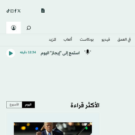
في العمق
فيديو
بودكاست
ألعاب
المزيد
استمع إلى "إيجاز" اليوم
12:34 دقيقه
الأكثر قراءة
اليوم
الأسبوع