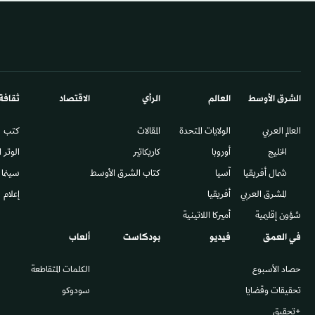
الشرق الأوسط​
العالم
الرأي
الاقتصاد
ثقافة
العالم العربي
الولايات المتحدة
المقالات
كتب
الخليج
أوروبا
كاريكاتير
الوتر 
شمال أفريقيا
آسيا
كتاب الشرق الأوسط
سينما
المشرق العربي
أفريقيا
إعلام
شؤون إقليمية
أميركا اللاتينية
في العمق
فيديو
بودكاست
ألعاب
حصاد الأسبوع
الكلمات المتقاطعة
تحقيقات وقضايا
سودوكو
+تحقيق