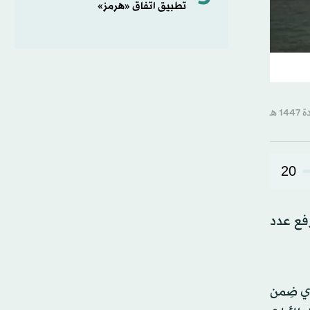
تطبيق اتفاق «هرمز»
20
فع عدد
ي ضِمن