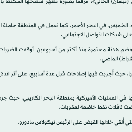
لية القيادة المركزية الأميركية، في 23 أبريل (نيسان) الحالي»، مرفقاً بصورة تُظهر سطحها المكت
، الخميس، في البحر الأحمر، كما تعمل في المنطقة حاملة ا
على شبكات التواصل الاجتماعي.
 خِضم هدنة مستمرة منذ أكثر من أسبوعين، أوقفت الضربات 
ا، حيث أُجريت فيها إصلاحات قبل عدة أسابيع، على أثر اندل
ا في العمليات الأميركية بمنطقة البحر الكاريبي، حيث جرى
رضت ناقلات نفط خاضعة لعقوبات.
تي أُلقي خلالها القبض على الرئيس نيكولاس مادورو.