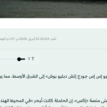
نُشر: 20:54-23 أبريل 2026 م ـ 07 ذو القِعدة 1447 هـ
T
T
يو إس إس جورج إتش دبليو بوش» إلى الشرق الأوسط، مما ير
لى منصة «إكس»، إن الحاملة كانت تُبحر «في المحيط الهند