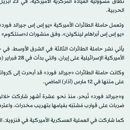
نطاق مسؤو
الحربية.
وتعمل حاملة الطائرات الأميركية «يو إس إس جيرالد فورد»
«يو إس إس أبراهام لينكولن»، وفق منشورات لـ«سنتكوم» 
يأتي نشر حاملة الطائرات الثالثة في الشرق الأوسط، في
الأميركية الإسرائيلية على إيران، والتي بدأت في 28 فبراير (شباط) الماضي.
وكانت حاملة الطائرات «جيرالد فورد» قد أبحرت إلى كرواتي
على متنها في 12 مارس (آذار) الماضي.
و«جيرالد فورد» تُبحر، منذ نحو عشرة أشهر شاركت خلاله
ضربات على قوارب مُشتبَه بقيامها بتهريب مخدرات، واعت
كما شاركت في العملية العسكرية الأميركية في فنزويلا، ال