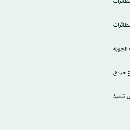
ظ بالطائرات
لطائرات
الجوية
اع حريق
 تنفيذ