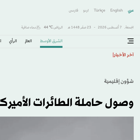
عربي
English
Türkçe
اردو
فارسى
الجمعة,
7 أغسطس 2026
-
23 صفَر 1448 هـ
الرياض
℃
44
سماء صافية
الشرق الأوسط​
العالم
الرأي
ا
الشرطة تمشط محيط مطار في شرق ألمانيا بعد العثور عل
آخر الأخبار
شؤون إقليمية
وصول حاملة الطائرات الأميرك