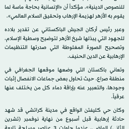
للنصوص الدينية»، مؤكداً أن «الإنسانية بحاجة ماسة لما
يقوم به الأزهر لهزيمة الإرهاب وتحقيق السلام العالمي».
وعبر رئيس أركان الجيش الباكستاني عن تقدير بلاده
للجهود التي يبذلها شيخ الأزهر لتوضيح وسطية الإسلام،
وتصحيح الصورة المغلوطة التي صدرتها التنظيمات
الإرهابية عن الدين الحنيف.
وتعاني باكستان التي وضعها موقعها الجغرافي في
منطقة صراع، حيث تحاول بعض جماعات الانفصال إثبات
وجودها، والتعبير عنه بإراقة دماء كل من يختلف عنها
عرقياً.
وكان حي كليفتن الواقع في مدينة كراتشي قد شهد
حادثة إرهابية قبل أسبوع من نهاية نوفمبر (تشرين
الثاني) الماضي، عندما حاولت 3 عناصر مسلحة تابعة