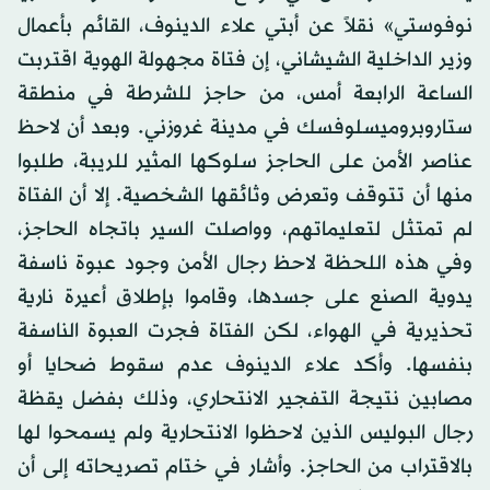
نوفوستي» نقلاً عن أبتي علاء الدينوف، القائم بأعمال
وزير الداخلية الشيشاني، إن فتاة مجهولة الهوية اقتربت
الساعة الرابعة أمس، من حاجز للشرطة في منطقة
ستاروبروميسلوفسك في مدينة غروزني. وبعد أن لاحظ
عناصر الأمن على الحاجز سلوكها المثير للريبة، طلبوا
منها أن تتوقف وتعرض وثائقها الشخصية. إلا أن الفتاة
لم تمتثل لتعليماتهم، وواصلت السير باتجاه الحاجز،
وفي هذه اللحظة لاحظ رجال الأمن وجود عبوة ناسفة
يدوية الصنع على جسدها، وقاموا بإطلاق أعيرة نارية
تحذيرية في الهواء، لكن الفتاة فجرت العبوة الناسفة
بنفسها. وأكد علاء الدينوف عدم سقوط ضحايا أو
مصابين نتيجة التفجير الانتحاري، وذلك بفضل يقظة
رجال البوليس الذين لاحظوا الانتحارية ولم يسمحوا لها
بالاقتراب من الحاجز. وأشار في ختام تصريحاته إلى أن