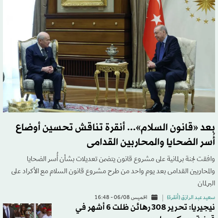
بعد «قانون السلام»... أنقرة تناقش تحسين أوضاع
أُسر الضحايا والمحاربين القدامى
وافقت لجنة برلمانية على مشروع قانون يتضمن تعديلات بشأن أُسر الضحايا
والمحاربين القدامى بعد يوم واحد من طرح مشروع قانون السلام مع الأكراد على
البرلمان
سعيد عبد الرازق (أنقرة)
الخميس 06/08 - 16:48
نيجيريا: تحرير 308 رهائن ظلت 6 أشهر في