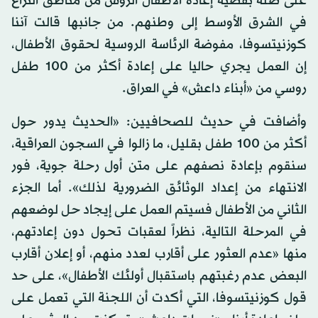
على صلة بقضية إعادة الأطفال الروس من مناطق النزاع
في الشرق الأوسط إلى وطنهم. من جانبها قالت آننا
كوزنيتسوفا، مفوضة الرئاسة الروسية لحقوق الأطفال،
إن العمل يجري حاليا على إعادة أكثر من 100 طفل
روسي من «أبناء داعش» في العراق.
وأضافت في حديث للصحافيين: «الحديث يدور حول
أكثر من 100 طفل بقليل، ما زالوا في السجون العراقية،
سنقوم بإعادة نصفهم على متن أول رحلة جوية، فور
الانتهاء من إعداد الوثائق الضرورية لذلك». أما الجزء
الثاني من الأطفال فسيتم العمل على إيجاد حل لوضعهم
في المرحلة التالية، نظراً لعقبات تحول دون إعادتهم،
منها «عدم العثور على أقارب لعدد منهم، أو إعلان أقارب
البعض عدم رغبتهم باستقبال أولئك الأطفال»، على حد
قول كوزنيتسوفا، التي أكدت أن اللجنة التي تعمل على