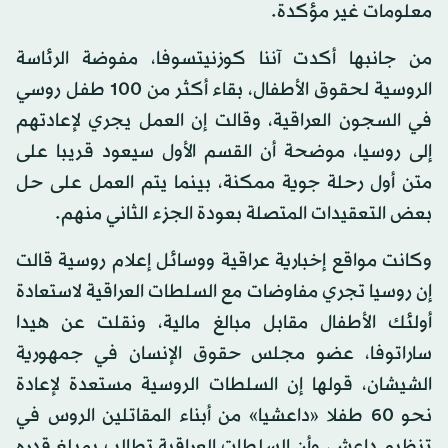
معلومات غير مؤكدة.
من جانبها أكدت آننا كوزنيتسوفا، مفوضة الرئاسة
الروسية لحقوق الأطفال، بقاء أكثر من 100 طفل روسي
في السجون العراقية، وقالت إن العمل يجري لإعادتهم
إلى روسيا، موضحة أن القسم الأول سيعود قريبا على
متن أول رحلة جوية ممكنة، بينما يتم العمل على حل
بعض التعقيدات المتصلة بعودة الجزء الثاني منهم.
وكانت مواقع إخبارية عراقية ووسائل إعلام روسية قالت
إن روسيا تجري مفاوضات مع السلطات العراقية لاستعادة
أولئك الأطفال مقابل مبالغ مالية، ونقلت عن هيدا
ساراتوفا، عضو مجلس حقوق الإنسان في جمهورية
الشيشان، قولها إن السلطات الروسية مستعدة لإعادة
نحو 60 طفلا «داعشيا» من أبناء المقاتلين الروس في
تنظيم داعش، وأن السلطات العراقية تطالب بمبلغ قدره