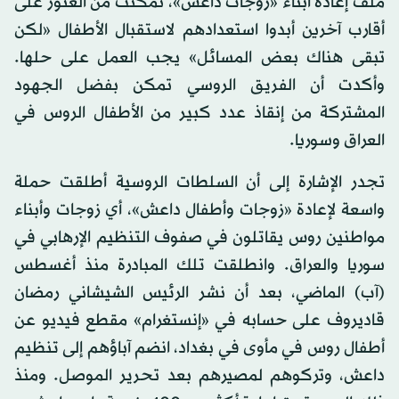
ملف إعادة أبناء «زوجات داعش»، تمكنت من العثور على
أقارب آخرين أبدوا استعدادهم لاستقبال الأطفال «لكن
تبقى هناك بعض المسائل» يجب العمل على حلها.
وأكدت أن الفريق الروسي تمكن بفضل الجهود
المشتركة من إنقاذ عدد كبير من الأطفال الروس في
العراق وسوريا.
تجدر الإشارة إلى أن السلطات الروسية أطلقت حملة
واسعة لإعادة «زوجات وأطفال داعش»، أي زوجات وأبناء
مواطنين روس يقاتلون في صفوف التنظيم الإرهابي في
سوريا والعراق. وانطلقت تلك المبادرة منذ أغسطس
(آب) الماضي، بعد أن نشر الرئيس الشيشاني رمضان
قاديروف على حسابه في «إنستغرام» مقطع فيديو عن
أطفال روس في مأوى في بغداد، انضم آباؤهم إلى تنظيم
داعش، وتركوهم لمصيرهم بعد تحرير الموصل. ومنذ