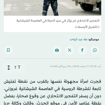
التفجير الانتحاري لم يؤثر في سير الحياة في العاصمة الشيشانية
(«الشرق الأوسط»)
موسكو:
طه عبد الواحد
T
نُشر: 23:29-17 نوفمبر 2018 م ـ 09 ربيع الأول 1440 هـ
T
فجرت امرأة مجهولة نفسها بالقرب من نقطة تفتيش
تابعة للشرطة الروسية في العاصمة الشيشانية غروزني،
دون أن يسفر التفجير الانتحاري عن وقوع ضحايا، بفضل
يقظة عناصر الأمن في موقع الحدث. وقالت وكالة «ريا