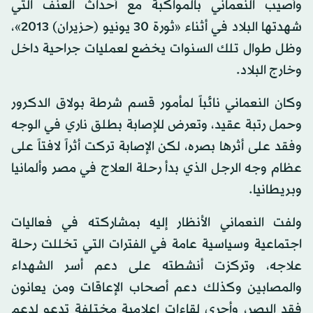
وأصيب النعماني بالمواكبة مع أحداث العنف التي
شهدتها البلاد في أثناء «ثورة 30 يونيو (حزيران) 2013»،
وظل طوال تلك السنوات يخضع لعمليات جراحية داخل
وخارج البلاد.
وكان النعماني نائباً لمأمور قسم شرطة بولاق الدكرور
وحمل رتبة عقيد، وتعرض للإصابة بطلق ناري في الوجه
وفقد على أثرها بصره، لكن الإصابة تركت أثراً لافتاً على
عظام وجه الرجل الذي بدأ رحلة العلاج في مصر وألمانيا
وبريطانيا.
ولفت النعماني الأنظار إليه بمشاركته في فعاليات
اجتماعية وسياسية عامة في الفترات التي تخللت رحلة
علاجه، وتركزت أنشطته على دعم أسر الشهداء
والمصابين وكذلك دعم أصحاب الإعاقات ومن يعانون
فقد البصر، وأجرى لقاءات إعلامية مختلفة تدعو لدعم