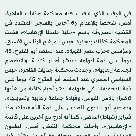
في الوقت الذي عاقبت فيه محكمة جنايات القاهرة،
أمس، شخصاً بالإعدام و6 آخرين بالسجن المشدد في
القضية المعروفة باسم «خلية طنطا الإرهابية»، قضت
المحكمة كذلك بتجديد حبس المرشح الرئاسي الأسبق،
ومؤسس «حزب مصر القوية»، عبد المنعم أبو الفتوح، 45
يوماً على ذمة اتهامه بـ«نشر أخبار كاذبة، والانضمام
لجماعة إرهابية». وجددت محكمة جنايات القاهرة، حبس
السياسي المصري عبد المنعم أبو الفتوح 45 يوماً على
ذمة التحقيقات في «اتهامه بنشر أخبار كاذبة من شأنها
الإضرار بالأمن القومي، وقيادة جماعة إرهابية وتمويلها».
ويخضع أبو الفتوح للحبس على ذمة التحقيقات منذ
فبراير (شباط) الماضي، كما أنه أدرج مع آخرين على قائمة
«الإرهابيين». وأجلت محكمة النقض، أمس، الطعون
المقدمة من أبو الفتوح ونجله و6 آخرين بشأن قرار