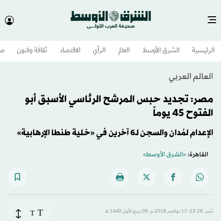
الرئيسية
الشرق الأوسط​
العالم
الرأي
الاقتصاد
ثقافة وفنون
صح
العالم العربي
مصر: تجديد حبس المرشح الرئاسي الأسبق أبو
الفتوح 45 يوماً
الإعدام لمُدان والسجن لـ6 آخرين في «خلية طنطا الإرهابية»
القاهرة:
«الشرق الأوسط»
T
نُشر: 23:28-17 نوفمبر 2018 م ـ 09 ربيع الأول 1440 هـ
T