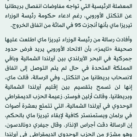
المعضلة الرئيسية التي تواجه مفاوضات انفصال بريطانيا
عن التكتل الأوروبي، رغم ادعاء حكومة رئيسة الوزراء
تيريزا ماي بأنها أنجزت 95 في المائة من اتفاق الخروج.
وأفادت رسالة من رئيسة الوزراء تيريزا ماي اطلعت عليها
صحيفة «تايمز»، بأن الاتحاد الأوروبي يريد فرض حدود
جمركية في البحر الآيرلندي بين آيرلندا الشمالية وباقي
المملكة المتحدة في حال لم يتم التوصل إلى اتفاق
لانسحاب بريطانيا من التكتل. وفي الرسالة، قالت ماي،
إنها لن تسمح بتقسيم بين إقليم آيرلندا الشمالية
وبريطانيا. وقالت أرلين فوستر، زعيمة الحزب الديمقراطي
الوحدوي في آيرلندا الشمالية، التي تتمتع بعشرة أصوات
في برلمان ويستمنستر كافية لإبقاء تيريزا ماي بالحكم،
إن الرسالة دقت أجراس الإنذار. وقال جيفري دونالدسون،
وهو مشرّع من الحزب الوحدوي الديمقراطي في آيرلندا