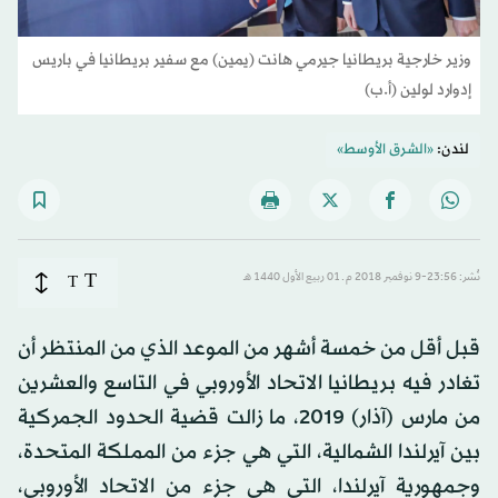
وزير خارجية بريطانيا جيرمي هانت (يمين) مع سفير بريطانيا في باريس
إدوارد لولين (أ.ب)
لندن:
«الشرق الأوسط»
T
نُشر: 23:56-9 نوفمبر 2018 م ـ 01 ربيع الأول 1440 هـ
T
قبل أقل من خمسة أشهر من الموعد الذي من المنتظر أن
تغادر فيه بريطانيا الاتحاد الأوروبي في التاسع والعشرين
من مارس (آذار) 2019، ما زالت قضية الحدود الجمركية
بين آيرلندا الشمالية، التي هي جزء من المملكة المتحدة،
وجمهورية آيرلندا، التي هي جزء من الاتحاد الأوروبي،