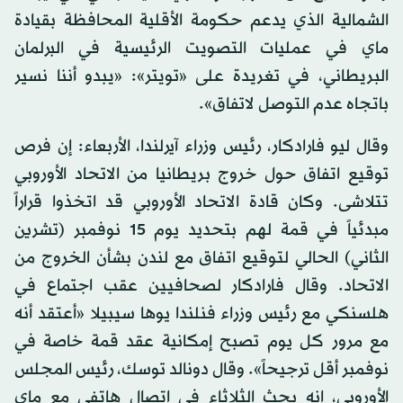
الشمالية الذي يدعم حكومة الأقلية المحافظة بقيادة
ماي في عمليات التصويت الرئيسية في البرلمان
البريطاني، في تغريدة على «تويتر»: «يبدو أننا نسير
باتجاه عدم التوصل لاتفاق».
وقال ليو فارادكار، رئيس وزراء آيرلندا، الأربعاء: إن فرص
توقيع اتفاق حول خروج بريطانيا من الاتحاد الأوروبي
تتلاشى. وكان قادة الاتحاد الأوروبي قد اتخذوا قراراً
مبدئياً في قمة لهم بتحديد يوم 15 نوفمبر (تشرين
الثاني) الحالي لتوقيع اتفاق مع لندن بشأن الخروج من
الاتحاد. وقال فارادكار لصحافيين عقب اجتماع في
هلسنكي مع رئيس وزراء فنلندا يوها سيبيلا «أعتقد أنه
مع مرور كل يوم تصبح إمكانية عقد قمة خاصة في
نوفمبر أقل ترجيحاً». وقال دونالد توسك، رئيس المجلس
الأوروبي، إنه بحث الثلاثاء في اتصال هاتفي مع ماي