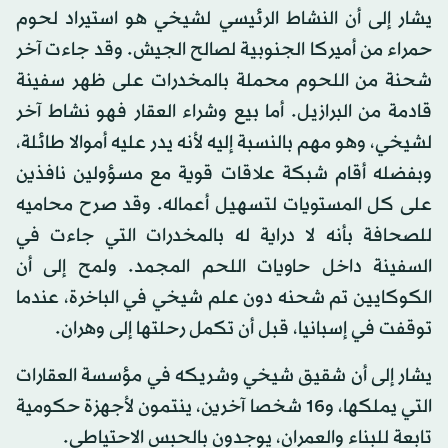
يشار إلى أن النشاط الرئيسي لشيخي هو استيراد لحوم
حمراء من أميركا الجنوبية لصالح الجيش. وقد جاءت آخر
شحنة من اللحوم محملة بالمخدرات على ظهر سفينة
قادمة من البرازيل. أما بيع وشراء العقار فهو نشاط آخر
لشيخي، وهو مهم بالنسبة إليه لأنه يدر عليه أموالا طائلة،
وبفضله أقام شبكة علاقات قوية مع مسؤولين نافذين
على كل المستويات لتسهيل أعماله. وقد صرح محاميه
للصحافة بأنه لا دراية له بالمخدرات التي جاءت في
السفينة داخل حاويات اللحم المجمد. ولمح إلى أن
الكوكايين تم شحنه دون علم شيخي في الباخرة، عندما
توقفت في إسبانيا، قبل أن تكمل رحلتها إلى وهران.
يشار إلى أن شقيق شيخي وشريكه في مؤسسة العقارات
التي يملكها، و16 شخصا آخرين، ينتمون لأجهزة حكومية
تابعة للبناء والعمران، يوجدون بالحبس الاحتياطي.