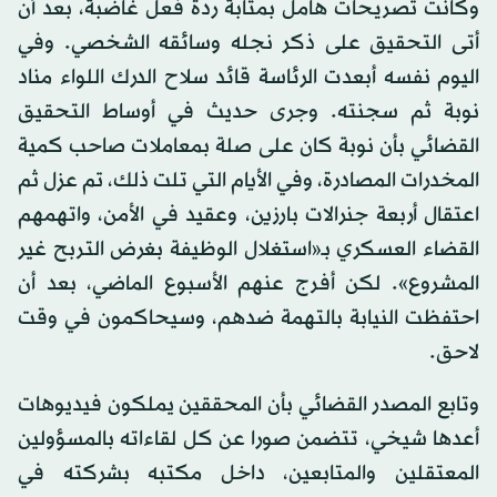
وكانت تصريحات هامل بمثابة ردة فعل غاضبة، بعد أن
أتى التحقيق على ذكر نجله وسائقه الشخصي. وفي
اليوم نفسه أبعدت الرئاسة قائد سلاح الدرك اللواء مناد
نوبة ثم سجنته. وجرى حديث في أوساط التحقيق
القضائي بأن نوبة كان على صلة بمعاملات صاحب كمية
المخدرات المصادرة، وفي الأيام التي تلت ذلك، تم عزل ثم
اعتقال أربعة جنرالات بارزين، وعقيد في الأمن، واتهمهم
القضاء العسكري بـ«استغلال الوظيفة بغرض التربح غير
المشروع». لكن أفرج عنهم الأسبوع الماضي، بعد أن
احتفظت النيابة بالتهمة ضدهم، وسيحاكمون في وقت
لاحق.
وتابع المصدر القضائي بأن المحققين يملكون فيديوهات
أعدها شيخي، تتضمن صورا عن كل لقاءاته بالمسؤولين
المعتقلين والمتابعين، داخل مكتبه بشركته في