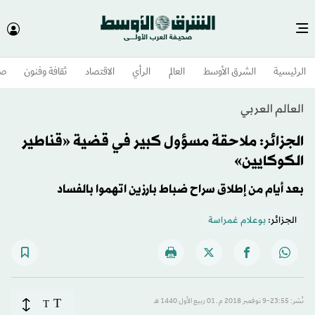
الرئيسية
الشرق الأوسط​
العالم
الرأي
الاقتصاد
ثقافة وفنون
صح
العالم العربي
الجزائر: ملاحقة مسؤول كبير في قضية «قناطير
الكوكايين»
بعد أيام من إطلاق سراح ضباط بارزين اتهموا بالفساد
الجزائر:
بوعلام غمراسة
T
نُشر: 23:55-9 نوفمبر 2018 م ـ 01 ربيع الأول 1440 هـ
T