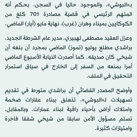
بـ«البوشي»، والموجود حاليا في السجن، بحكم أنه
المتهم الرئيسي في قضية مصادرة 701 كلغ من
الكوكايين بميناء وهران (غرب)، نهاية مايو (أيار) الماضي.
وعزل العقيد مصطفى لهبيري، مدير عام الشرطة الجديد،
براشدي مطلع يوليو (تموز) الماضي بمجرد أن بلغه أن
شيخي كان صديقه. كما أصدرت النيابة الأسبوع الماضي
أمرا بمنعه من السفر إلى الخارج في سياق استمرار
التحقيق في الملف.
وأوضح المصدر القضائي أن براشدي متورط في تقديم
تسهيلات لـ«البوشي»، تتعلق ببناء عقارات ضخمة
وامتلاك أراض بأحياء راقية لبناء عمارات. وبالمقابل،
تسلم مسؤول الأمن سابقا من شيخي شققا فاخرة
وامتيازات كثيرة.