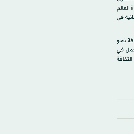
 العالم
انية في
قة نحو
عمل في
الثقافة