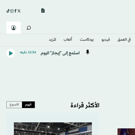
في العمق
فيديو
بودكاست
ألعاب
المزيد
استمع إلى "إيجاز" اليوم
12:34 دقيقه
الأكثر قراءة
اليوم
الأسبوع