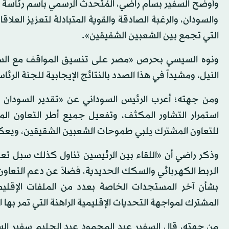
وأوضح السفير بسام راضي، المُتحدث الرسمي باسم رئاسة ال
والسودان، والرغبة الصادقة والقوية المتبادلة لتعزيز العل
التي تجمع بين الشعبين الشقيقين».
ونوه السيسي بحرص «مصر على تنسيق المواقف مع السودا
النيل، ومشيداً في هذا الصدد بالنتائج الإيجابية للجنة الر
ومن جهته؛ أعرب الرئيس السوداني عن «تقدير السودان 
استمرار التشاور المكثف، وتفعيل جميع أطر التعاون الم
للتعاون المشترك يلبي طموحات الشعبين الشقيقين، ويعكس 
وذكر راضي أن «اللقاء بين الرئيسين تناول كذلك سبل ت
الربط الكهربائي والسكك الحديدية، فضلاً عن دعم التعاون 
بشأن آخر المستجدات الخاصة بعدد من الملفات الإقليمي
المشترك لمواجهة التحديات الإقليمية الراهنة التي تمر بها ال
من جهته، قال السفير عبد المحمود عبد الحليم سفير السو