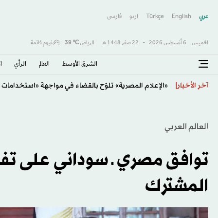
عربي
English
Türkçe
اردو
فارسى
الخميس,
6 أغسطس 2026
-
22 صفَر 1448 هـ
الرياض
℃
39
غيوم قاتمة
الشرق الأوسط​
العالم
الرأي
ا
«الإعلام المصرية» تلوّح بالقضاء في مواجهة «استخدامات 
آخر الأخبار
العالم العربي
توافق مصري ـ سوداني على تف
المشترك