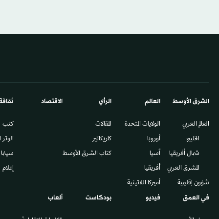
الشرق الأوسط​
العالم
الرأي
الاقتصاد
ثقافة
العالم العربي
الولايات المتحدة
المقالات
كتب
الخليج
أوروبا
كاريكاتير
الوتر 
شمال أفريقيا
آسيا
كتاب الشرق الأوسط
سينما
المشرق العربي
أفريقيا
إعلام
شؤون إقليمية
أميركا اللاتينية
في العمق
فيديو
بودكاست
ألعاب