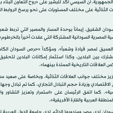
جمهورية، أن السيسي أكد للبشير على «روح التعاون البناء 
اقات الثنائية على مختلف المستويات على نحو يرسخ الروابط ال
ن الشقيق، إيماناً بوحدة المسار والمصير التي تربط شعب
ئاسية المصرية السودانية المشتركة التي عقدت أخيراً بالخرطوم»
العميق لمصر قيادة وشعباً»، ومؤكداً «حرص السودان الكا
شترك بين البلدين، وكذا استثمار إمكانات البلدين لتحقيق
العلاقات التاريخية الممتدة بينهما».
عزيز مختلف جوانب العلاقات الثنائية، وبخاصة على صعيد م
الاقتصادي وزيادة حجم التبادل التجاري، كما تم تبادل وجها
ة». كما اتفق الرئيسان على «استمرار وتعزيز التشاور وا
منطقة العربية والقارة الأفريقية».
دان لدى مصر ومندوبها الدائم لدى جامعة الدول العربية ل