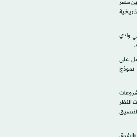
بين مصر
تاريخية
ي وادي
.
مل على
 نموذج
شروعات
ت النظر
لتنسيق
ـ«الشرق