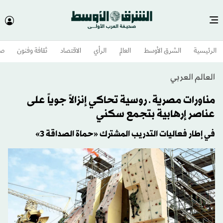
الرئيسية
الشرق الأوسط​
العالم
الرأي
الاقتصاد
ثقافة وفنون
صح
العالم العربي
مناورات مصرية ـ روسية تحاكي إنزالاً جوياً على
عناصر إرهابية بتجمع سكني
في إطار فعاليات التدريب المشترك «حماة الصداقة 3»