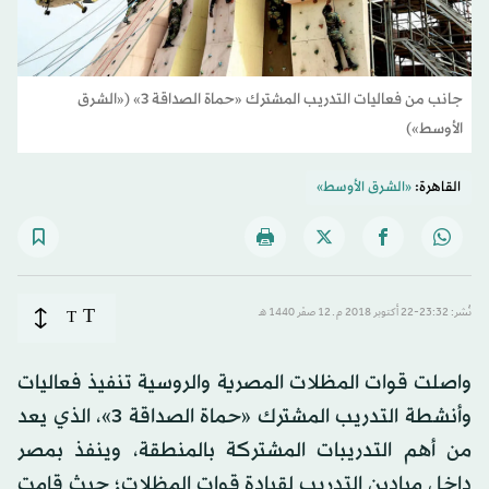
جانب من فعاليات التدريب المشترك «حماة الصداقة 3» («الشرق
الأوسط»)
القاهرة:
«الشرق الأوسط»
T
نُشر: 23:32-22 أكتوبر 2018 م ـ 12 صفَر 1440 هـ
T
واصلت قوات المظلات المصرية والروسية تنفيذ فعاليات
وأنشطة التدريب المشترك «حماة الصداقة 3»، الذي يعد
من أهم التدريبات المشتركة بالمنطقة، وينفذ بمصر
داخل ميادين التدريب لقيادة قوات المظلات؛ حيث قامت