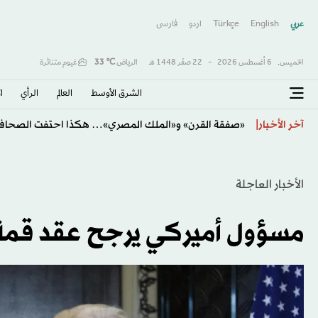
عربي
English
Türkçe
اردو
فارسى
الخميس,
6 أغسطس 2026
-
22 صفَر 1448 هـ
الرياض
℃
33
غيوم متناثرة
الشرق الأوسط​
العالم
الرأي
ا
«صفقة القرن» و«الملك المصري»… هكذا احتفت الصحافة 
آخر الأخبار
الأخبار العاجلة
مسؤول أميركي يرجح عقد قمة 