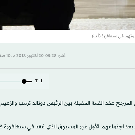
متهما في سنغافورة (أ.ب)
نُشر: 09:28-20 أكتوبر 2018 م ـ 10 صفَر 1440 هـ
T
T
 المرجح عقد القمة المقبلة بين الرئيس دونالد ترمب والزعيم
 بعد اجتماعهما الأول غير المسبوق الذي عُقد في سنغافورة ف