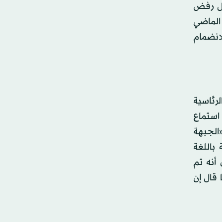
ال رفض
 الماضي
لانضمام
دة الانتخابات الرئاسية
 استماع
الجبهة
باللغة
 أنه تم
 قال إن