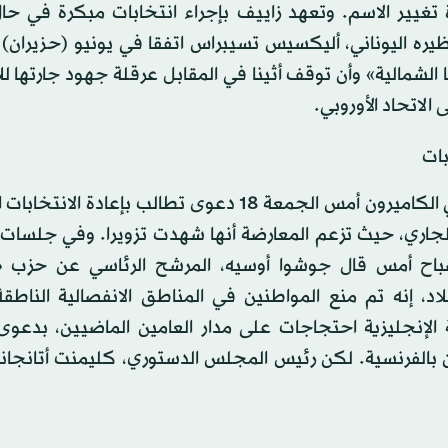
ة تغيير الاسم. وتعهد زاييف بإجراء انتخابات مبكرة في ح
ظيره اليوناني، أليكسيس تسيبراس اتفقا في يونيو (حزيران)
الشمالية» وأن توقف أثينا في المقابل عرقلة جهود جارتها ل
الاتحاد الأوروبي.
بات
ياوندي - «الشرق الأوسط»: رفضت المحكمة الدستورية في الكاميرون أمس الجمعة 18 دعوى تطالب بإعا
 الجاري، حيث تزعم المعارضة أنها شهدت تزويرا. وفي جلسات
صباح أمس قال جوشوا أوسيه، المرشح الرئاسي عن حزب «
د، إنه تم منع المواطنين في المناطق الانفصالية الناطقة 
ة الإنجليزية احتجاجات على مدار العامين الماضيين، بدعوى
ن بالفرنسية. لكن رئيس المجلس الدستوري، كليمنت أتانجانا