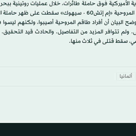
الأميركية فوق حاملة طائرات، خلال عمليات روتينية ببحر ا
أمس الجمعة. وجاء في بيان للأسطول السابع الأميركي أن المروحية «إم إتش60 - سيهوك» سقطت على 
ضح البيان أن أفراد طاقم المروحية أصيبوا، ولكنهم ليسوا 
. ولم تتوافر المزيد من التفاصيل. والحادث قيد التحقيق.
ضي، سقط قتلى في ثلاث منها.
ألمانيا