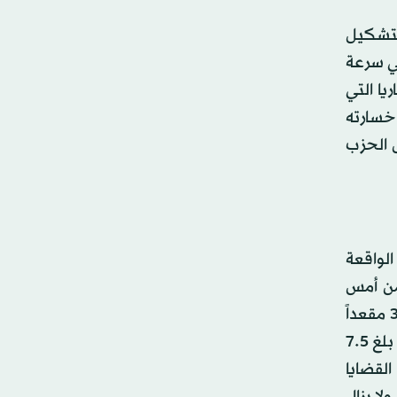
 لتشكيل
في سرعة
بافاريا التي
خسارته
 الديمقراطي الحر. وفي انتخابات البرلمان المحلي عام 2013 حصل الحزب
الواقعة
من أمس
الخميس. وتقدم حزب «دروك نيامروب تشوجبا» على حزب «دروك فيسوم تشوجبا» الموالي للملكية، ليحصل على 30 مقعداً
من أصل 47 مقعداً في البرلمان، وفقاً للنتائج المؤقتة التي أعلنتها اللجنة الانتخابية. وعلى الرغم من النمو المذهل الذي بلغ 5.‏7
 القضايا
 مائة عام. ولا يزال