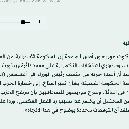
نُشر: 22:35-19 أكتوبر 2018 م ـ 09 صفَر 1440 هـ
T
T
ية
 سكوت موريسون أمس الجمعة إن الحكومة الأسترالية من الم
سبت. وستجري الانتخابات التكميلية على مقعد دائرة وينتورث
ة بعد أن أبعده حزبه من منصب رئيس الوزراء في أغسطس (آ
الحكومة الضعيفة بشأن تغير المناخ، إلى خسارة الحزب الل
لواحد من أهم مقاعده، الذي احتفظ به بهامش بنسبة 7.‏17 في المائة. وصرح موريسون للصحافيين بأن مرشح ا
ومن المحتمل أن يخسر غدا بسبب رد الفعل العكسي. وردا عل
تقد أن التوقعات محددة بوضوح في هذا الاتجاه».