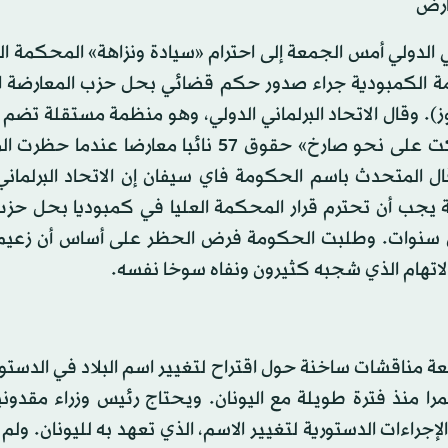
ارض
ي الدولي أمس الجمعة إلى احترام «سيادة ونزاهة» المحكمة ال
لحكومة الكمبودية جراء صدور حكم قضائي بحل حزب المعارضة 
برلمانات العالم، أول من أمس الخميس إن كمبوديا «انتهكت على نحو صارخ» حقوق 57 نائبا معا
ال المتحدث باسم الحكومة فاي سيفان إن الاتحاد البرلماني
يجب أن تحترم قرار المحكمة العليا في كمبوديا بحل حزب ا
س سنوات. وطلبت الحكومة فرض الحظر على أساس أن زعيم
اتهام الذي شجبه كثيرون ونفاه سوخا نفسه.
معة مناقشات ساخنة حول اقتراح لتغيير اسم البلاد في الدست
ا منذ فترة طويلة مع اليونان. ويحتاج رئيس وزراء مقدونيا
عضاء، 80 من 120 نائبا، للبدء في الإجراءات الدستورية لتغيير الاسم، الذي تعهد به لليونان