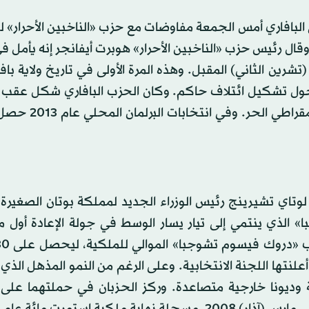
 البافاري أمس الجمعة مفاوضات مع حزب «الناخبين الأحرار»
 وقال رئيس حزب «الناخبين الأحرار» هوبرت أيفانجر إنه يأمل 
 قبل المهلة المسموح بها حتى 12 نوفمبر (تشرين الثاني) المقبل. وهذه المرة الأولى في تاريخ ولاية 
» حول تشكيل ائتلاف حاكم. وكان الحزب البافاري شكل عقب 
للأغلبية المطلقة عام 2008 ائتلافا حاكما مع الحزب
وتاي تشيرينج رئيس الوزراء الجديد لمملكة بوتان الصغيرة 
ا» الذي ينتمي إلى تيار يسار الوسط في جولة الإعادة أول 
بطالة مرتفعة وديونا خارجية متصاعدة. وركز الحزبان في حملتهما على
الاقتصادية. أجرت المملكة البوذية أول انتخابات عامة لها في مارس (آذار) 2008، مسجلة نهاية ملكية استمرت