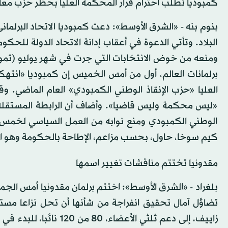
كمبوديا تطلب احترام قرار المحكمة العليا بحظر حزب مع
بنوم بنه - «الشرق الأوسط»: دعت كمبوديا الاتحاد البرلمان
البلاد. وتأتي الدعوة في أعقاب إدانة الاتحاد الدولة ل
العليا «حزب الإنقاذ الوطني الكمبودي» العام الماضي. وق
«ليس محكمة وليس قاضيا». وأضاف أن الرابطة المستقلة 
الوطني الكمبودي ومنع نوابه من العمل السياسي لخم
كيم سوخا، حاول، بحسب مزاعم، الإطاحة بالحكومة وهو ال
مقدونيا تختتم مناقشات تغيير اسمها
بلغراد - «الشرق الأوسط»: اختتم برلمان مقدونيا أمس الج
تضاؤل آمال تحقيق انفراجة من شأنها أن تحل نزاعا مستمر
زاييف، إلى دعم ثلثي الأ