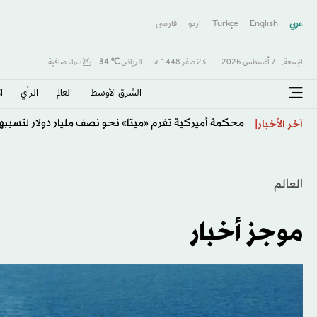
عربي
English
Türkçe
اردو
فارسى
الجمعة,
7 أغسطس 2026
-
23 صفَر 1448 هـ
الرياض
℃
34
سماء صافية
الشرق الأوسط​
العالم
الرأي
ا
محكمة أميركية تغرم «ميتا» نحو نصف مليار دولار لتسببها
آخر الأخبار
العالم
موجز أخبار