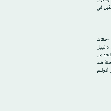
ل أغلبية الثلثين في
 «حالات
دانييل
للحد من
ملة ضد
 أدولفو