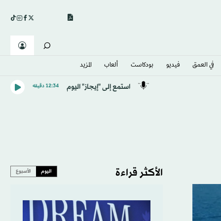
في العمق
فيديو
بودكاست
ألعاب
المزيد
استمع إلى "إيجاز" اليوم
12:34 دقيقه
الأكثر قراءة
اليوم
الأسبوع