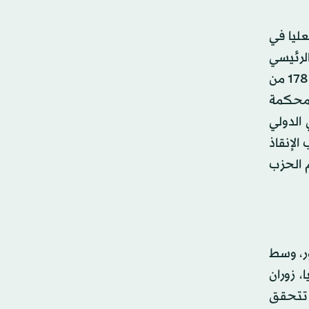
عليا في
الرئيسي
ومنعه من خوض الانتخابات التي جرت في شهر يوليو (تموز). وقال الاتحاد البرلماني الدولي، وهو منظمة مستقلة تضم 178 من
رضا عندما حظرت المحكمة
 الدولي
لإنقاذ
 الحزب
ور، وسط
، زوران
. ولم تتحقق