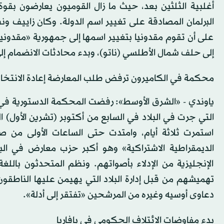
أغلبية الثلثين بعد، حيث ما زال القوميون يعارضون بقو
البرلمان المصادقة على تغيير اسم الدولة. وكان زاييف ون
على أن تقوم مقدونيا بتغيير اسمها إلى جمهورية «مقدونيا 
إلى حلف شمال الأطلسي (ناتو)، وبدء محادثات الانضمام إلى 
محكمة في الكاميرون ترفض طلب المعارضة إعادة الانتخا
التي جرت في البلاد في السابع من أكتوبر (تشرين الأول)
استمرت ثلاثة أيام، وامتدت حتى الساعات الأولى من 
الديمقراطية الاشتراكية» وهو أكبر حزب معارض في البلا
الإنجليزية من الإدلاء بأصواتهم. ونظم المتحدثون باللغ
تهميشهم من قبل إدارة البلاد التي يهيمن عليها الناطقو
دعاوى أوسيه وغيره من المرشحين «تفتقر إلى أدلة».
بدء مفاوضات الائتلاف الحكومي في بافاريا