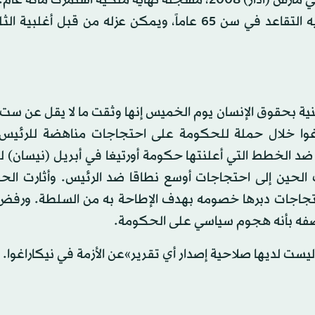
الملك الوراثي هو رئيس الدولة الدستوري، ولكن يجب عليه التقاعد في سن 65 عاماً، ويمكن عزله من قب
عنية بحقوق الإنسان يوم الخميس إنها وثقت ما لا يقل عن ست
اغوا خلال حملة للحكومة على احتجاجات مناهضة للرئيس 
 ضد الخطط التي أعلنتها حكومة أورتيغا في أبريل (نيسان) 
لك الحين إلى احتجاجات أوسع نطاقا ضد الرئيس. وأثارت الح
لاحتجاجات دبرها خصومه بهدف الإطاحة به من السلطة. ورفض
ووصفه بأنه هجوم سياسي على الحكومة.
 ليست لديها صلاحية إصدار أي تقرير»عن الأزمة في نيكاراغوا.