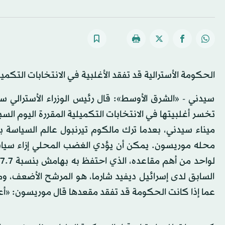
الحكومة الأسترالية قد تفقد الأغلبية في الانتخابات التكميل
سيدني - «الشرق الأوسط»: قال رئيس الوزراء الأسترالي
تخسر أغلبيتها في الانتخابات التكميلية المقررة اليوم ال
ميناء سيدني، بعدما ترك مالكوم تيرنبول عالم السياس
محله موريسون. يمكن أن يؤدي الغضب المحلي إزاء سياسة 
السابق لدى إسرائيل ديفيد شارما، هو المرشح الأضعف، 
عما إذا كانت الحكومة قد تفقد مقعدها قال موريسون: «أع