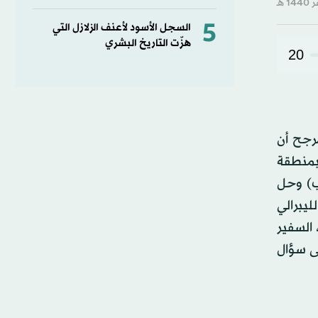
5
السجل الأسود لأعنف الزلازل التي
هزّت التاريخ البشري
20
رجح أن
 بمنطقة
ب) وحل
يبرالي
لحزب، السفير
ى سؤال