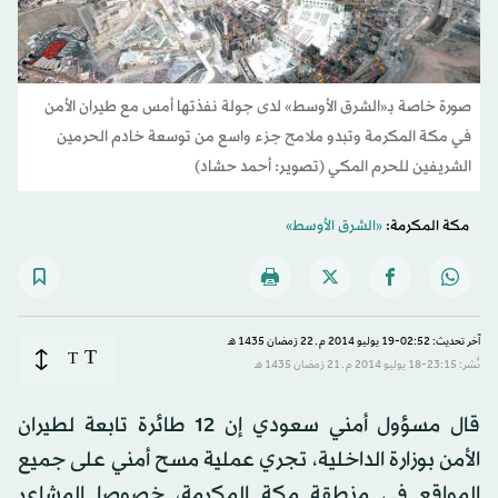
صورة خاصة بـ«الشرق الأوسط» لدى جولة نفذتها أمس مع طيران الأمن
في مكة المكرمة وتبدو ملامح جزء واسع من توسعة خادم الحرمين
الشريفين للحرم المكي (تصوير: أحمد حشاد)
مكة المكرمة:
«الشرق الأوسط»
آخر تحديث: 02:52-19 يوليو 2014 م ـ 22 رَمضان 1435 هـ
T
T
نُشر: 23:15-18 يوليو 2014 م ـ 21 رَمضان 1435 هـ
قال مسؤول أمني سعودي إن 12 طائرة تابعة لطيران
الأمن بوزارة الداخلية، تجري عملية مسح أمني على جميع
المواقع في منطقة مكة المكرمة، خصوصا المشاعر