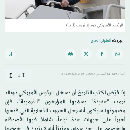
الرئيس الأميركي دونالد ترمب (أ. ب)
بيروت:
أنطوان الحاج
T
نُشر: 14:38-14 أغسطس 2018 م ـ 03 ذو الحِجّة 1439 هـ
T
إذا قيّض لكتب التاريخ أن تسجّل للرئيس الأميركي دونالد
ترمب "عقيدة" يسمّيها المؤرخون "الترمبية"، فإن
مضمونها سيكون أنه رجل الحروب التجارية التي فتحها
أخيراً على جبهات عدة تباعاً، شاملاً فيها الأصدقاء
والخصوم على حد سواء، ومثبتاً أنه لا يتردد في خوضها