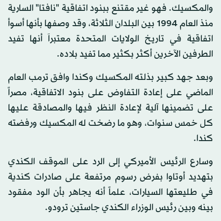
والمكسيك. فهو غير مقتنع ببنود اتفاقية "نافتا" السارية
منذ العام 1994 بين البلدان الثلاثة، وقد وصفها بأنها أسوأ
اتفاقية في تاريخ الولايات المتحدة معتبراَ أنها تفيد
الطرفين الآخرين أكثر بكثير مما تفيد بلاده.
وبعد جهد كبير بذلته المكسيك وكندا وافق ترمب العام
الماضي على إعادة التفاوض على بنود الاتفاقية، مصراً
على تضمينها آلية لإعادة النظر فيها والمصادقة عليها
كل خمس سنوات، وهو ما رضخت له المكسيك ورفضته
كندا.
وسارع الرئيس الأميركي إلى الرد على الموقف الكندي
بتهديد أوتاوا بفرض رسوم مرتفعة على صادرات كندية
في طليعتها السيارات، علماً أنه يجاهر بأن الود مفقود
بينه وبين رئيس الوزراء الكندي جاستين ترودو.