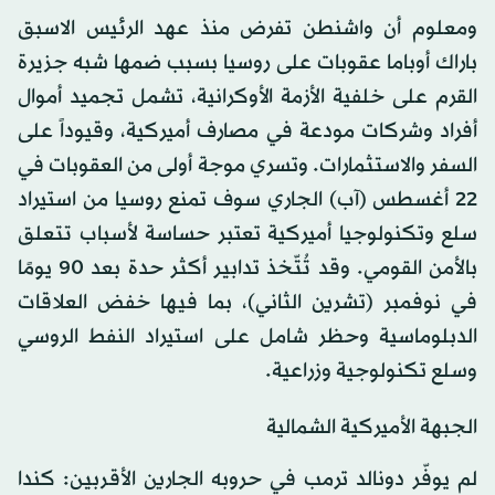
ومعلوم أن واشنطن تفرض منذ عهد الرئيس الاسبق
باراك أوباما عقوبات على روسيا بسبب ضمها شبه جزيرة
القرم على خلفية الأزمة الأوكرانية، تشمل تجميد أموال
أفراد وشركات مودعة في مصارف أميركية، وقيوداً على
السفر والاستثمارات. وتسري موجة أولى من العقوبات في
22 أغسطس (آب) الجاري سوف تمنع روسيا من استيراد
سلع وتكنولوجيا أميركية تعتبر حساسة لأسباب تتعلق
بالأمن القومي. وقد تُتّخذ تدابير أكثر حدة بعد 90 يومًا
في نوفمبر (تشرين الثاني)، بما فيها خفض العلاقات
الدبلوماسية وحظر شامل على استيراد النفط الروسي
وسلع تكنولوجية وزراعية.
الجبهة الأميركية الشمالية
لم يوفّر دونالد ترمب في حروبه الجارين الأقربين: كندا