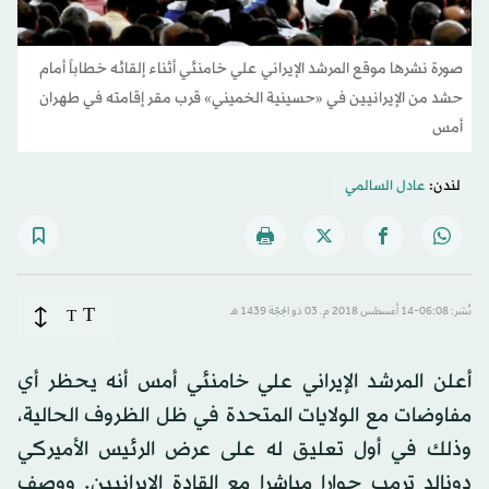
صورة نشرها موقع المرشد الإيراني علي خامنئي أثناء إلقائه خطاباً أمام
حشد من الإيرانيين في «حسينية الخميني» قرب مقر إقامته في طهران
أمس
لندن:
عادل السالمي
T
نُشر: 06:08-14 أغسطس 2018 م ـ 03 ذو الحِجّة 1439 هـ
T
أعلن المرشد الإيراني علي خامنئي أمس أنه يحظر أي
مفاوضات مع الولايات المتحدة في ظل الظروف الحالية،
وذلك في أول تعليق له على عرض الرئيس الأميركي
دونالد ترمب حوارا مباشرا مع القادة الإيرانيين. ووصف