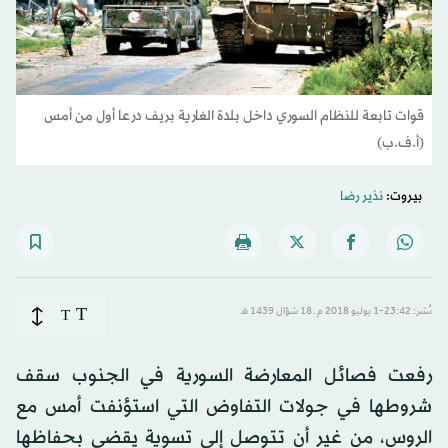
قوات تابعة للنظام السوري داخل بلدة الغارية بريف درعا أول من أمس
(أ.ف.ب)
بيروت:
نذير رضا
T
نُشر: 23:42-1 يوليو 2018 م ـ 18 شوّال 1439 هـ
T
رفعت فصائل المعارضة السورية في الجنوب سقف
شروطها في جولات التفاوض التي استؤنفت أمس مع
الروس، من غير أن تتوصل إلى تسوية يقضي بحفاظها