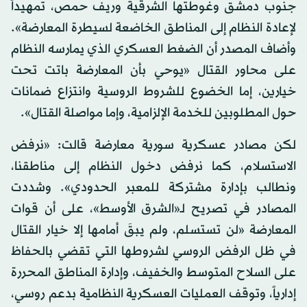
جنوب دمشق وغوطتها الشرقية وريف حمص، تمهيداً
لإعادة النظام إلى المناطق الخاضعة لسيطرة المعارضة».
وأضاف المصدر أن الضغط العسكري الذي يمارسه النظام
على محاور القتال «يوحي بأن المعارضة باتت تحت
خيارين، إما الخضوع للشروط الروسية وانتزاع ضمانات
حول المطلوبين للخدمة الإلزامية، وإما مواصلة القتال».
لكن مصادر عسكرية سورية معارضة قالت: «نرفض
الاستسلام، كما نرفض دخول النظام إلى مناطقنا،
ونطالب بإدارة مشتركة للمعبر الحدودي». وشددت
المصادر في تصريح لـ«الشرق الأوسط»، على أن قوات
المعارضة «لن تستسلم، ولم يبقَ أمامها إلا خيار القتال
في ظل الرفض الروسي لشروطها التي تقضي بالحفاظ
على السلاح المتوسط والخفيف، وإدارة المناطق المحررة
إدارياً، وتوقف العمليات العسكرية النظامية بدعم روسي،