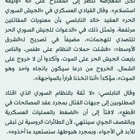
لكن المعارضة تنظر إلى المقترح على أنه «وثيقة
استسلام». وقال القيادي العسكري في «الجيش السوري
الحر» العقيد خالد النابلسي بأن معنويات المقاتلين
مرتفعة، وتمثل ذلك في «الدعوات للجيش السوري الحر
للتصدي للهجمات»، مضيفاً في تصريح لـ«الشرق
الأوسط»: «فشلت حملات النظام على طفس، والناس
بايعت الجيش الحر على الموت، وأكدوا أن لا خروج على
الشمال. الخروج من درعا سيكون باتجاه واحد وهو
الموت»، مؤكداً «أننا اتخذنا قراراً بالمواجهة».
وقال النابلسي: «لا ثقة بالنظام السوري الذي اقتاد
المطلوبين إلى جبهات القتال بمجرد عقد المصالحات في
اقطع»، لافتاً إلى أن «الضغط بالعمليات العسكرية
وبالقصف الجوي سينتهي، لأن الطائرات الروسية لن تبقى
للأبد في الأجواء، وبمجرد هبوطها، سنستعيد ما أخذوه».