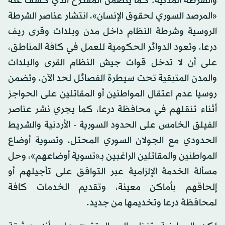
والشرطة المدنية. كما يتضمن المقترح الذي كشف عنه
«المرصد السوري لحقوق الإنسان»، انتشار عناصر الشرطة
الروسية وشرطة النظام داخل مدن وبلدات وقرى ريف
درعا، وتعود الدوائر الحكومية للعمل في كافة المناطق،
على أن لا تدخل قوات جيش النظام القرى والبلدات
والمدن المتبقية تحت سيطرة الفصائل لحد الآن، وتضمن
روسيا عدم اعتقال المواطنين أو المقاتلين على الحواجز
أثناء تنقلهم في محافظة درعا، كما يجري نشر عناصر
الفيلق الخامس على الحدود السورية - الأردنية والشريط
الحدودي مع الجولان السوري المحتل، وتسوية أوضاع
المواطنين والمقاتلين الراغبين بـ«تسوية أوضاعهم»، وحل
مسألة الخدمة الإلزامية عبر التوافق على تأجيلهم أو
إلحاقهم بأماكن معينة، وتقديم الخدمات كافة
لمحافظة درعا وتخديمها من جديد.