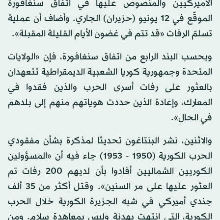
الأميركيين والمنصوص عليها في اتفاق سنغافورة
الموقّع في 12 يونيو (حزيران) الجاري. وأضاف أن عملية
تسلمّ الرفات «قد تتم في غضون الأيام القليلة المقبلة».
وبحسب البند الرابع من اتفاق سنغافورة، فإن «الولايات
المتحدة وجمهورية كوريا الشعبية الديمقراطية تتعهدان
بالعثور على رفات أسرى الحرب والذين فقدوا في
المعارك، وإعادة الذين حددت هوياتهم منهم إلى بلدهم
في الحال».
والاثنين، نشر البنتاغون تحديثا لمذكرة بشأن مفقودي
الحرب الكورية (1950 - 1953) جاء فيه أن «المسؤولين
الكوريين الشماليين أفادوا بأن لديهم 200 رفات تم
العثور عليها على مر السنين». وقتل أكثر من 35 ألف
جندي أميركي في شبه الجزيرة الكورية خلال الحرب
الكورية، التي انتهت بهدنة وليس بمعاهدة سلام. ومن