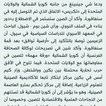
ودعا شي جينبينغ من جانبه كوريا الشمالية والولايات
المتحدة إلى «تكريس» الاتفاق الذي تم التوصل إليه في
سنغافورة. وأكد أن الصين ستستمر في الاضطلاع بـ«دور
بناء» في الملف النووي. ورأى شين بوم - شيول، الباحث
في المعهد الآسيوي للدراسات السياسية في سيول، أن
الزعيمين توصلا بالتأكيد إلى «أرضية توافق» بعد قمة
سنغافورة. وأكد شين في تصريحات لوكالة الصحافة
الفرنسية أن كوريا الشمالية «ورقة مهمة» للصين في
مفاوضاتها مع الولايات المتحدة، فيما تلوح في الأفق
حرب تجارية محتملة بين بكين وواشنطن. وزار كيم
أمس في بكين مركز ابتكار تابعا للأكاديمية الصينية
للعلوم الزراعية، إضافة إلى مركز تحكم بمترو العاصمة
الصينية. وهو ما يؤشر إلى أن كوريا الشمالية قد تستلهم
من النجاحات العلمية والاقتصادية للصين، وخصوصا أن