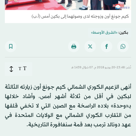
كيم جونغ أون وزوجته لدى وصولهما إلى بكين أمس (أ.ب)
بكين:
«الشرق الأوسط»
T
نُشر: 23:48-20 يونيو 2018 م ـ 07 شوّال 1439 هـ
T
أنهى الزعيم الكوري الشمالي كيم جونغ أون زيارته الثالثة
لبكين في أقل من ثلاثة أشهر أمس، وأشاد خلالها
بـ«وحدة» بلاده الراسخة مع الصين التي لا تخفي قلقها
من التقارب الكوري الشمالي مع الولايات المتحدة في
عهد دونالد ترمب بعد قمة سنغافورة التاريخية.