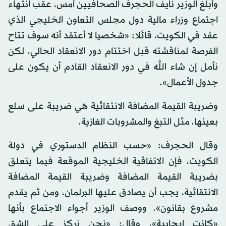
وأبلغ الوزير نايف الحجرف الصحافيين أمس، عقب انتهاء
اجتماع وزراء مالية دول مجلس التعاون الخليجي الذي
عقد في الكويت، قائلا: «شخصيا لا أعتقد أنه سوف تتاح
الفرصة لمناقشته قبل اختتام دور الانعقاد الحالي، لكن
نأمل إن شاء الله في دور الانعقاد القادم أن يكون على
جدول الأعمال».
وضريبة القيمة المضافة الانتقائية هي ضريبة على سلع
بعينها، مثل التبغ والمشروبات الغازية.
وقال الحجرف: «حسب النظام الدستوري في دولة
الكويت، فإن الاتفاقية الخليجية الموقعة فيما يتعلق
بضريبة القيمة المضافة وضريبة القيمة المضافة
الانتقائية، يجب أن يصادق عليها البرلمان، ومن ثم يقدم
مشروع بقانون». ووصف الوزير أجواء الاجتماع بأنها
«كانت إيجابية»، وقال: «نحن نركز على الشق