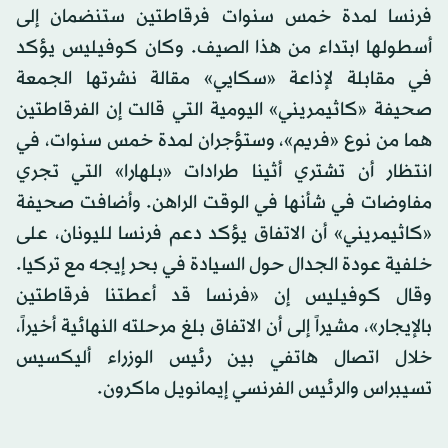
فرنسا لمدة خمس سنوات فرقاطتين ستنضمان إلى
أسطولها ابتداء من هذا الصيف. وكان كوفيليس يؤكد
في مقابلة لإذاعة «سكايي» مقالة نشرتها الجمعة
صحيفة «كاثيمريني» اليومية التي قالت إن الفرقاطتين
هما من نوع «فريم»، وستؤجران لمدة خمس سنوات، في
انتظار أن تشتري أثينا طرادات «بلهارا» التي تجري
مفاوضات في شأنها في الوقت الراهن. وأضافت صحيفة
«كاثيمريني» أن الاتفاق يؤكد دعم فرنسا لليونان، على
خلفية عودة الجدال حول السيادة في بحر إيجه مع تركيا.
وقال كوفيليس إن «فرنسا قد أعطتنا فرقاطتين
بالإيجار»، مشيراً إلى أن الاتفاق بلغ مرحلته النهائية أخيراً،
خلال اتصال هاتفي بين رئيس الوزراء أليكسيس
تسيبراس والرئيس الفرنسي إيمانويل ماكرون.