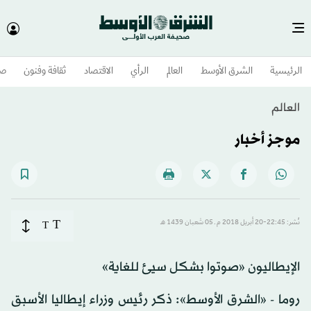
الرئيسية
الشرق الأوسط​
العالم
الرأي
الاقتصاد
ثقافة وفنون
صح
العالم
موجز أخبار
T
نُشر: 22:45-20 أبريل 2018 م ـ 05 شَعبان 1439 هـ
T
الإيطاليون «صوتوا بشكل سيئ للغاية»
روما - «الشرق الأوسط»: ذكر رئيس وزراء إيطاليا الأسبق