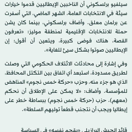
سيلفيو برلسكوني أن الناخبين الإيطاليين قدموا خيارات
سيئة في الانتخابات العامة، الشهر الماضي، التي أسفرت
عن برلمان معلق. وأضاف برلسكوني، بينما كان يشن
حملة للانتخابات الإقليمية لمنطقة موليز: «تعرفون
القصة، هناك فوضى كبيرة، ويتعين أن أقول: إن
الإيطاليين صوتوا بشكل سيئ للغاية».
وفي إشارة إلى محادثات الائتلاف الحكومي التي وصلت
لطريق مسدودة، استبعد أي اتفاق بين التكتل المحافظ،
الذي هو جزء منه، وحزب «حركة خمس نجوم» المناهض
للمؤسسة. وأضاف: «لا يمكن على الإطلاق أن نحكم
(معهم). حزب (حركة خمس نجوم) ببساطة خطر على
إيطاليا ويجب أن نتجنب قطعاً توليهم السلطة».
قائد الجيش البرازيلي «يقحم نفسه» في السياسة