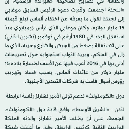
والطاقة في تصريح لصحيفة «هيرالد» الرسمية، إن
«اللجنة اجتمعت وقررت دعوة الرئيس السابق موغابي
إلى لجنتنا لقول ما يعرفه عن اختفاء ألماس تبلغ قيمته
15 مليار دولار». وكان موغابي الذي ترأس زيمبابوي منذ
استقلال البلاد في 1980 أرغم في نوفمبر (تشرين الثاني)
على الاستقالة بضغط من الجيش والشارع وحزبه، الذي ما
زال في الحكم. ويريد النواب استجوابه حول تصريحات
أدلى بها في 2016 أعرب فيها عن الأسف لخسارة بلاده 15
مليار دولار من عائدات ألماس، بسبب فساد وتهريب
رؤوس أموال قامت به شركات التعدين الأجنبية.
دول «الكومنولث» تدعم تولي الأمير تشارلز رئاسة الرابطة
لندن - «الشرق الأوسط»: وافق قادة دول «الكومنولث»،
الجمعة، على أن يخلف الأمير تشارلز والدته الملكة
إليزابيث الثانية كرئيس الرابطة، وفق ما أعلنت شبكة