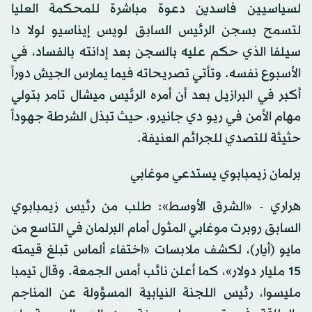
لسياسيين فاسدين دعوة مباشرة للمحكمة العليا
لتسمح بسجن الرئيس السابق لويس إيناسيو لولا دا
سيلفا الذي حكم عليه بالسجن بعد إدانته بالفساد، في
الأسبوع نفسه. وتأتي تصريحاته فيما يمارس الجيش دوراً
أكبر في البرازيل بعد أن أمره الرئيس ميشال تامر بتولي
مهام الأمن في ريو دي جانيرو، حيث تبذل الشرطة جهوداً
حثيثة للتصدي للجرائم العنيفة.
برلمان زيمبابوي يستدعي موغابي
هراري - «الشرق الأوسط»: طلب من رئيس زيمبابوي
السابق روبرت موغابي المثول أمام البرلمان في التاسع من
مايو (أيار)، لكشف ملابسات «اختفاء ألماس تبلغ قيمته
15 مليار دولار»، كما أعلن نائب أمس الجمعة. وقال تيمبا
مليسوا، رئيس اللجنة النيابية المسؤولة عن المناجم