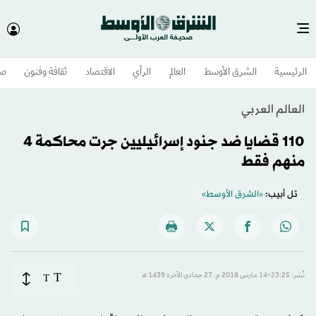
الرئيسية
الشرق الأوسط​
العالم
الرأي
الاقتصاد
ثقافة وفنون
صح
العالم العربي
110 قضايا ضد جنود إسرائيليين جرت محاكمة 4
منهم فقط
تل أبيب:
«الشرق الأوسط»
T
نُشر: 23:25-14 مارس 2018 م ـ 27 جمادى الآخرة 1439 هـ
T