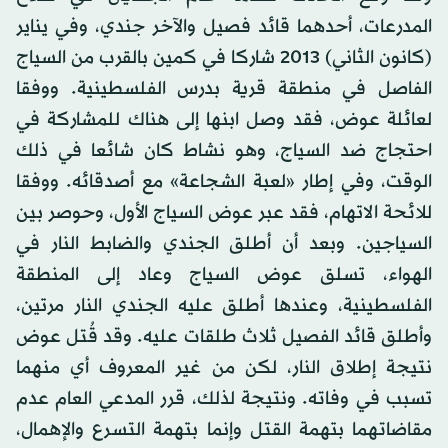
المدرعات، أحدهما قائد فصيل والآخر جندي، وفي يناير
(كانون الثاني) 2013 شاركا في كمين بالقرب من السياج
الفاصل في منطقة قرية بدرس الفلسطينية. ووفقا
لعائلة عوض، فقد وصل ابنها إلى هناك للمشاركة في
احتجاج ضد السياج، وهو نشاط كان شائعا في ذلك
الوقت، وفي إطار «لعبة الشجاعة» مع أصدقائه. ووفقا
للائحة الاتهام، فقد عبر عوض السياج الأول، وحوصر بين
السياجين. وبعد أن أطلق الجندي والضابط النار في
الهواء، تسلق عوض السياج وعاد إلى المنطقة
الفلسطينية، وعندها أطلق عليه الجندي النار مرتين،
وأطلق قائد الفصيل ثلاث طلقات عليه. وقد قُتل عوض
نتيجة إطلاق النار، لكن من غير المعروف أي منهما
تسبب في وفاته. ونتيجة لذلك، قرر المدعي العام عدم
مقاضاتهما بتهمة القتل وإنما بتهمة التسرع والإهمال،