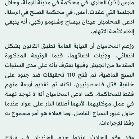
مارس (آذار) الجاري، في محكمة في مدينة الرملة. وخلال
الجلسة التي عقدت، أمس، في محكمة الصلح في الرملة،
ادعى المحاميان عيدان بيساح وشلومو ركبي، أنه ينبغي
إلغاء لائحة الاتهام.
وزعم المحاميان أن النيابة العامة تطبق القانون بشكل
انتقائي. ولإثبات ادعائهما، قدما الوثيقة المذكورة
المقدمة من الجيش وفيها يعترف بأنه على مدى السنوات
السبع الماضية، تم فتح 110 تحقيقات ضد جنود على
خلفية قتل فلسطينيين، لكنه تم تقديم أربعة منهم
فقط للمحاكمة. كما ادعى المحاميان أنه لا توجد تهمة
في عمل موكليهما، لأنهما أطلقا النار على عواد عندما
حاول عبور السياج الفاصل، وما فعلاه هو أمر مسموح به
وفقا للإجراءات.
وقد وقع الحادث عندما خدم الجنديان في سلاح