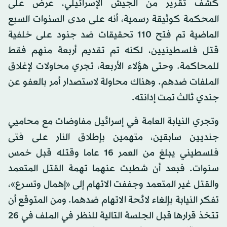
كشف تقرير من الجيش الإسرائيلي، عرض على
المحكمة كوثيقة رسمية، أنه على مدى السنوات السبع
الماضية تم فتح 110 تحقيقات ضد جنود على خلفية
قتل فلسطينيين، لكنه تم تقديم أربعة منهم فقط
للمحاكمة. وحتى هؤلاء الأربعة، تجري محاولات لإغلاق
الملفات ضدهم. وهناك محاولة لاستصدار أمر بالعفو عن
جندي ثالث تمت إدانته.
وتجري النيابة العامة في إسرائيل مفاوضات مع محاميي
جنديين سابقين، متهمين بإطلاق النار على فتى
فلسطيني يبلغ من العمر 16 عاما وقتله قبل خمس
سنوات. فبعد أن شطبت عنهما تهمة القتل المتعمد
والقتل غير المتعمد وجففت الاتهام إلى «إهمال وتسرع»،
تفكر النيابة بإلغاء لائحة الاتهام ضدهما. ومن المتوقع أن
تتخذ قرارها قبل الجلسة التالية للنظر في الملف في 26