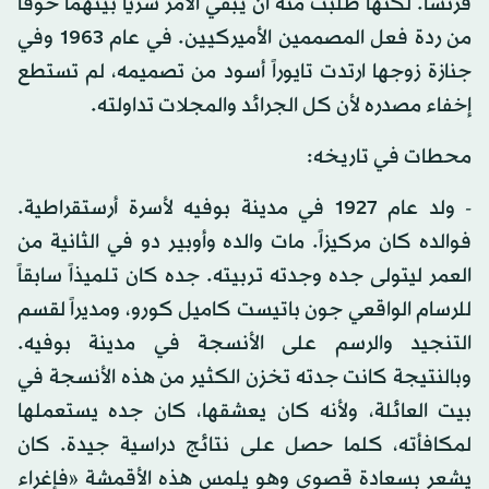
فرنسا. لكنها طلبت منه أن يُبقي الأمر سرياً بينهما خوفاً
من ردة فعل المصممين الأميركيين. في عام 1963 وفي
جنازة زوجها ارتدت تايوراً أسود من تصميمه، لم تستطع
إخفاء مصدره لأن كل الجرائد والمجلات تداولته.
محطات في تاريخه:
- ولد عام 1927 في مدينة بوفيه لأسرة أرستقراطية.
فوالده كان مركيزاً. مات والده وأوبير دو في الثانية من
العمر ليتولى جده وجدته تربيته. جده كان تلميذاً سابقاً
للرسام الواقعي جون باتيست كاميل كورو، ومديراً لقسم
التنجيد والرسم على الأنسجة في مدينة بوفيه.
وبالنتيجة كانت جدته تخزن الكثير من هذه الأنسجة في
بيت العائلة، ولأنه كان يعشقها، كان جده يستعملها
لمكافأته، كلما حصل على نتائج دراسية جيدة. كان
يشعر بسعادة قصوى وهو يلمس هذه الأقمشة «فإغراء