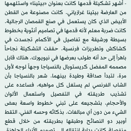
- أشهر تشكيلة قدمها كانت بعنوان «بيتينا» واستلهمها
من العارضة بيتينا غرازياني. كانت مصنوعة من القطن
الأبيض الذي كان يستعمل في صنع القمصان الرجالية.
كانت ضربة معلم لأنه قدمها في تصاميم أنثوية بخطوط
بسيطة ورشيقة مع تفاصيل في الأكمام تجسدت في
كشاكش وتطريزات فرنسية. حققت التشكيلة نجاحاً
باهراً إلى حد أنه طولب بعرضها في نيويورك. هناك قابل
مصممه المفضل كريستوبال بالنسياجا وجهاً لوجه لأول
مرة، لتبدأ صداقة وطيدة بينهما. شعر بالنسياجا بأن
الشاب الفرنسي لم يستغل كل مواهبه، فساعده على
تشذيب طريقته في التفصيل واستعمال الألوان
والأحجام، بتشجيعه على تبني خطوط واسعة بعض
الشيء من دون أي مبالغات. بذكائه وحسه الفني، التقط
أوبير دو النصائح وطبقها بطريقته من خلال قطع
منفصلة كانت بداية انتقاله إلى تصميم الأزياء الجاهزة.