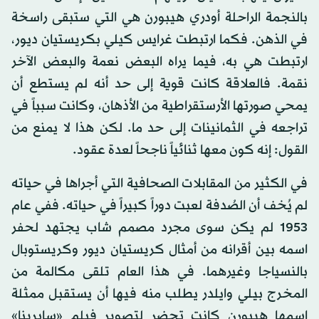
بالنجمة الراحلة أودري هيبورن هي التي ستبقى راسخة
في الذهن. فكما ارتبطت غرايس كيلي بكريستيان ديور،
ارتبطت هي به، فيما يراه البعض نعمة والبعض الآخر
نقمة. فالعلاقة كانت قوية إلى حد أنه لم يستطع أن
يمحي صورتها الأرستقراطية من الأذهان، وكانت سبباً في
تراجعه في الثمانينات إلى حد ما. لكن هذا لا يمنع من
القول: إنه كون معها ثنائياً ناجحاً لعدة عقود.
في الكثير من المقابلات الصحافية التي أجراها في حياته
لم يُخف أن الصُدفة لعبت دوراً كبيراً في حياته. ففي عام
1953 لم يكن سوى مجرد مصمم شاب يجتهد لحفر
اسمه بين أقرانه من أمثال كريستيان ديور وكريستوبال
بالنسياجا وغيرهما. في هذا العام تلقى مكالمة من
المخرج بيلي وايلدر يطلب منه فيها أن يستقبل ممثلة
اسمها هيبورن كانت تحضر لتصوير فيلم «سابرينا»