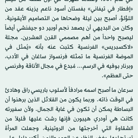
«إفطار في تيفاني» بفستان أسود ناعم يزينه عقد من
اللؤلؤ، أصبح بين ليلة وضحاها من التصاميم الأيقونية.
وكان من البديهي أن يصعد نجم أوبير دو جيفنشي أيضاً
ليصبح واحداً من أهم مصممي القرن العشرين. مجلة
«لاكسبريس» الفرنسية كتبت عنه بأنه «يُمثل في
الموضة الفرنسية ما تمثله فرنسواز ساغان في الأدب،
وبرنار بوفيه في الرسم... مُبدع في مجال الأناقة وفرنسي
حتى العظم».
سرعان ما أصبح اسمه مرادفاً لأسلوب باريسي راق وهادئ
في الوقت ذاته. وربما يكون من القلائل الذين برهنوا أن
البساطة يمكن أن تكون في غاية الجمال. ولأن سفيرته
كانت هي أودري هيبورن فإنها رشت عليها قليلاً من
الشقاوة التي أخرجتها من الروتينية، وجعلت المرأة