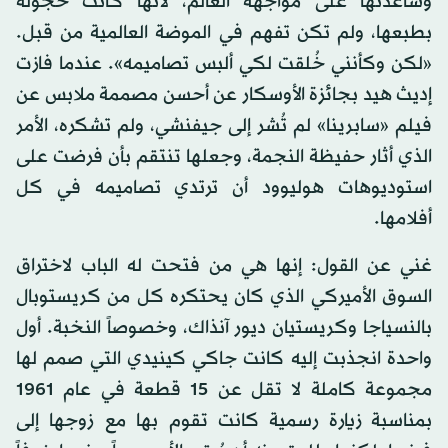
وساعدتها على مواجهة العالم، لأنها كانت خجولة
بطبعها، ولم تكن تفهم في الموضة العالمية من قبل.
«لكن وكأنني خُلقت لكي ألبس تصاميمه». عندما فازت
إديث هيد بجائزة الأوسكار عن أحسن مصممة ملابس عن
فيلم «سابرينا» لم تُشر إلى جيفنشي، ولم تشكره، الأمر
الذي أثار حفيظة النجمة، وجعلها تنتقم بأن فرضت على
استوديوهات هوليوود أن ترتدي تصاميمه في كل
أفلامها.
غني عن القول: إنها هي من فتحت له الباب لاختراق
السوق الأميركي الذي كان يحتكره كل من كريستوبال
بالنسياجا وكريستيان ديور آنذاك، وخصوصاً النخبة. أول
واحدة انجذبت إليه كانت جاكي كينيدي التي صمم لها
مجموعة كاملة لا تقل عن 15 قطعة في عام 1961
بمناسبة زيارة رسمية كانت تقوم بها مع زوجها إلى