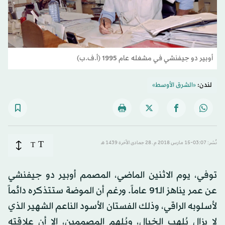
أوبير دو جيفنشي في مشغله عام 1995 (أ.ف.ب)
لندن:
«الشرق الأوسط»
T
نُشر: 03:07-15 مارس 2018 م ـ 28 جمادى الآخرة 1439 هـ
T
توفي، يوم الاثنين الماضي، المصمم أوبير دو جيفنشي
عن عمر يناهز الـ91 عاماً. ورغم أن الموضة ستتذكره دائماً
لأسلوبه الراقي، وذلك الفستان الأسود الناعم الشهير الذي
لا يزال يُلهب الخيال، ويُلهم المصممين، إلا أن علاقته