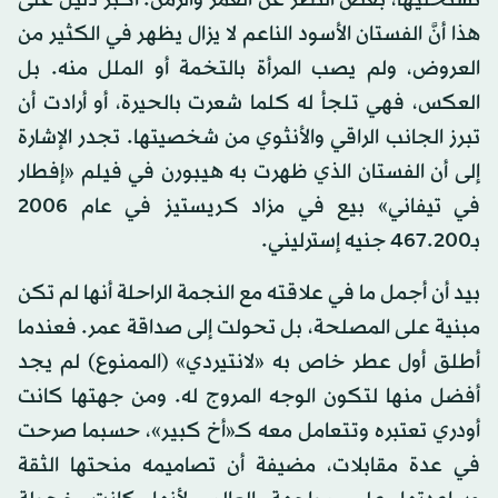
تستحليها، بغض النظر عن العمر والزمن. أكبر دليل على
هذا أنَّ الفستان الأسود الناعم لا يزال يظهر في الكثير من
العروض، ولم يصب المرأة بالتخمة أو الملل منه. بل
العكس، فهي تلجأ له كلما شعرت بالحيرة، أو أرادت أن
تبرز الجانب الراقي والأنثوي من شخصيتها. تجدر الإشارة
إلى أن الفستان الذي ظهرت به هيبورن في فيلم «إفطار
في تيفاني» بيع في مزاد كريستيز في عام 2006
بـ467.200 جنيه إسترليني.
بيد أن أجمل ما في علاقته مع النجمة الراحلة أنها لم تكن
مبنية على المصلحة، بل تحولت إلى صداقة عمر. فعندما
أطلق أول عطر خاص به «لانتيردي» (الممنوع) لم يجد
أفضل منها لتكون الوجه المروج له. ومن جهتها كانت
أودري تعتبره وتتعامل معه كـ«أخ كبير»، حسبما صرحت
في عدة مقابلات، مضيفة أن تصاميمه منحتها الثقة