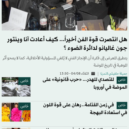
هل انتصرت قوة الفن أخيراً... كيف أعادت آنا وينتور
جون غاليانو لدائرة الضوء ؟
يتطرق المعرض إلى فكرة أن الإنجاز الفني لا يُلغي المسؤولية الأخلاقية، كما لا يمحو أثر
الموهبة في تاريخ الموضة
جميلة حلفيشي (لندن)
الثلاثاء 04/08 - 13:50
للتصدي للهدر... «حرب قانونية» على
خاص
خاص
الموضة في أوروبا
في زمن القتامة.. رهان على قوة اللون
خاص
خاص
في استعادة البهجة