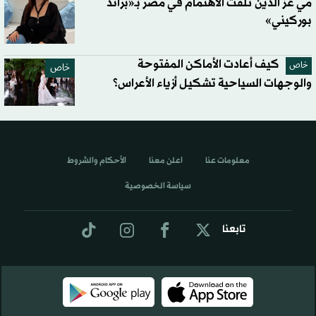
مي عز الدين تلفت الاهتمام في مصر بـ«براند
بوركيني»
كيف أعادت الأماكن المفتوحة
خاص
خاص
والوجهات السياحية تشكيل أزياء الأعراس؟
معلومات عنا
اعلن معنا
الأحكام والشروط
سياسة الخصوصية
تابعنا