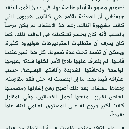
تصميم مجموعة أزياء خاصة بها. في بادئ الأمر، اعتقد
جيفنشي أن المعنية بالأمر هي كاثارين هيبورن التي
كانت مشهورة آنذاك. رغم هذا الاعتقاد، لم يكن مرحباً
بالطلب لأنه كان يحضر تشكيلته في الوقت ذلك، كما
كان يعرف أن متطلبات استوديوهات هوليوود كثيرة،
ويمكن أن تضعه تحت عدة ضغوط. كل هذا تغير عندما
قابلها. لم يتعرف عليها بادئ الأمر، لكنها شدته بعيونها
الواسعة ونحافتها الشديدة وأناقتها البسيطة، حسب
اعترافه فيما بعد. ما إن ابتسمت له حتى فقد مقاومته،
ودعاها للعشاء. بعد ذلك أصبح رهن إشارتها ومصممها
الخاص تقريباً. منحها أجمل الفساتين، وفي المقابل
كانت أكبر مروج له على المستوى العالمي لـ40 عاماً
تقريباً.
في عام 1961 وعندما ظهرت في أول لقطة من فيلم