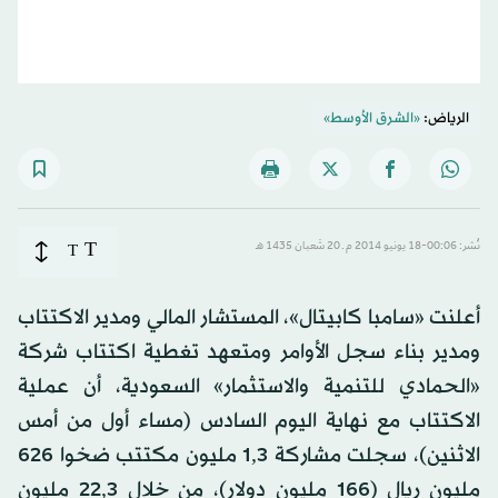
الرياض:
«الشرق الأوسط»
T
نُشر: 00:06-18 يونيو 2014 م ـ 20 شَعبان 1435 هـ
T
أعلنت «سامبا كابيتال»، المستشار المالي ومدير الاكتتاب
ومدير بناء سجل الأوامر ومتعهد تغطية اكتتاب شركة
«الحمادي للتنمية والاستثمار» السعودية، أن عملية
الاكتتاب مع نهاية اليوم السادس (مساء أول من أمس
الاثنين)، سجلت مشاركة 1,3 مليون مكتتب ضخوا 626
مليون ريال (166 مليون دولار)، من خلال 22,3 مليون