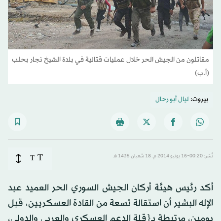
مقاتلون من الجيش الحر خلال عمليات قتالية في بلدة الشيخ نجار بحلب
(أ.ب)
بيروت:
ليال أبو رحال
T
نُشر: 00:20-16 يونيو 2014 م ـ 18 شَعبان 1435 هـ
T
أكد رئيس هيئة أركان الجيش السوري الحر العميد عبد
الإله البشير أن استقالة تسعة من القادة العسكريين، قبل
يومين، مرتبطة بـ{قلة الدعم العسكري والعربي والدولي،