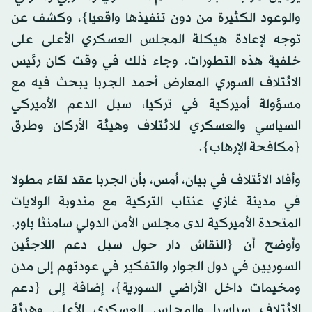
والوعود الكثيرة من دون تنفيذها واقعيا}، وكشف عن
توجه لإعادة هيكلة المجلس العسكري الأعلى على
خلفية هذه التطورات. وجاء ذلك في وقت كان رئيس
الائتلاف السوري المعارض أحمد الجربا يبحث فيه مع
مسؤولة أميركية في تركيا، سبل الدعم الأميركي
السياسي والعسكري للائتلاف وهيئة الأركان وطرق
{مكافحة الإرهاب}.
وأفاد الائتلاف في بيان، أمس، بأن الجربا عقد لقاء مطولا
في مدينة غازي عنتاب التركية مع مندوبة الولايات
المتحدة الأميركية لدى مجلس الأمن الدولي سامنثا باور.
وأوضح أن {النقاش دار حول سبل دعم اللاجئين
السوريين في دول الجوار والتفكير في عودتهم إلى مدن
ومخيمات داخل الأراضي السورية}، إضافة إلى {دعم
الائتلاف سياسيا والمجلس العسكري الأعلى وهيئة