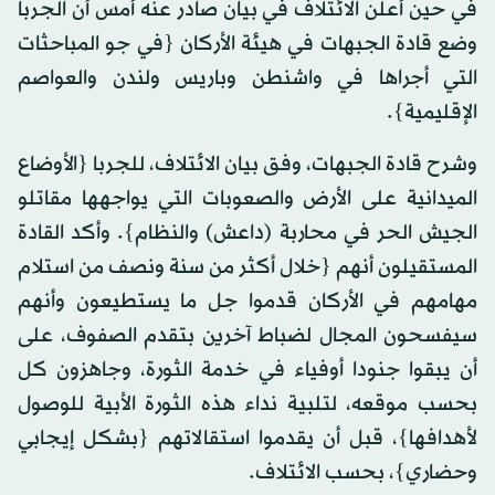
في حين أعلن الائتلاف في بيان صادر عنه أمس أن الجربا
وضع قادة الجبهات في هيئة الأركان {في جو المباحثات
التي أجراها في واشنطن وباريس ولندن والعواصم
الإقليمية}.
وشرح قادة الجبهات، وفق بيان الائتلاف، للجربا {الأوضاع
الميدانية على الأرض والصعوبات التي يواجهها مقاتلو
الجيش الحر في محاربة (داعش) والنظام}. وأكد القادة
المستقيلون أنهم {خلال أكثر من سنة ونصف من استلام
مهامهم في الأركان قدموا جل ما يستطيعون وأنهم
سيفسحون المجال لضباط آخرين بتقدم الصفوف، على
أن يبقوا جنودا أوفياء في خدمة الثورة، وجاهزون كل
بحسب موقعه، لتلبية نداء هذه الثورة الأبية للوصول
لأهدافها}، قبل أن يقدموا استقالاتهم {بشكل إيجابي
وحضاري}، بحسب الائتلاف.