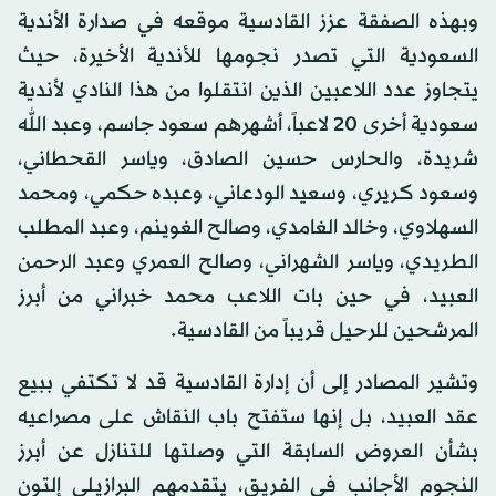
وبهذه الصفقة عزز القادسية موقعه في صدارة الأندية
السعودية التي تصدر نجومها للأندية الأخيرة، حيث
يتجاوز عدد اللاعبين الذين انتقلوا من هذا النادي لأندية
سعودية أخرى 20 لاعباً، أشهرهم سعود جاسم، وعبد الله
شريدة، والحارس حسين الصادق، وياسر القحطاني،
وسعود كريري، وسعيد الودعاني، وعبده حكمي، ومحمد
السهلاوي، وخالد الغامدي، وصالح الغوينم، وعبد المطلب
الطريدي، وياسر الشهراني، وصالح العمري وعبد الرحمن
العبيد، في حين بات اللاعب محمد خبراني من أبرز
المرشحين للرحيل قريباً من القادسية.
وتشير المصادر إلى أن إدارة القادسية قد لا تكتفي ببيع
عقد العبيد، بل إنها ستفتح باب النقاش على مصراعيه
بشأن العروض السابقة التي وصلتها للتنازل عن أبرز
النجوم الأجانب في الفريق، يتقدمهم البرازيلي إلتون