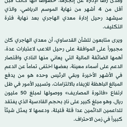
ومدى رضا الإدارة عن إنجازها، خصوصاً أنها كانت قبل
أقل من 4 أشهر من نهاية الموسم الرياضي، والذي
سيشهد رحيل إدارة معدي الهاجري بعد نهاية فترة
التكليف.
ويرى متابعون للشأن القدساوي، أن معدي الهاجري كان
مجبوراً على الموافقة على رحيل اللاعب لاعتبارات عدة،
أهمها الضائقة المالية التي يعاني منها النادي واقتصار
الدعم على أسماء معينة، بعضها اختفى تماماً عن الدعم
في الأشهر الأخيرة وبقي الرئيس وحده هو من يدفع
المبالغ الباهظة للإيفاء بالالتزامات، وتسيير الأمور في ظل
ارتفاع «فاتورة المصاريف» ووصولها لمبلغ 50 مليون
ريال، وهو مبلغ كبير على نادٍ بحجم القادسية الذي يفتقد
للداعمين الدائمين عدا قلة قليلة، ودعمها لا يمثل شيئاً
كبيراً في زمن الاحتراف.