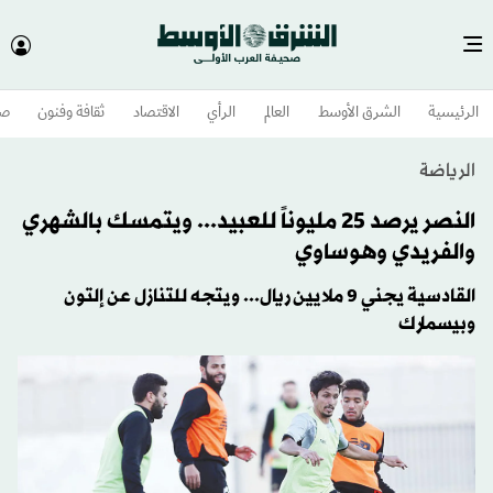
الرئيسية
الشرق الأوسط​
العالم
الرأي
الاقتصاد
ثقافة وفنون
صح
الرياضة
النصر يرصد 25 مليوناً للعبيد... ويتمسك بالشهري
والفريدي وهوساوي
القادسية يجني 9 ملايين ريال... ويتجه للتنازل عن إلتون
وبيسمارك