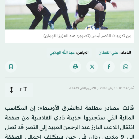
من تدريبات النصر أمس (تصوير: عبد العزيز النومان)
الدمام:
علي القطان
الرياض:
عبد الله الهلابي
T
نُشر: 01:34-15 يناير 2018 م ـ 28 ربيع الثاني 1439 هـ
T
قالت مصادر مطلعة لـ«الشرق الأوسط»: إن المكاسب
المالية التي ستجنيها خزينة نادي القادسية من صفقة
انتقال اللاعب البارز عبد الرحمن العبيد إلى النصر قد تصل
إلى 9 ملايين ريال، في حين سيكلف إجمالي الصفقة