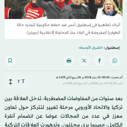
أتراك تظاهروا في إسطنبول أمس ضد خطط حكومية لتمديد حالة
الطوارئ المفروضة في البلاد منذ المحاولة الانقلابية (رويترز)
إسطنبول:
«الشرق الأوسط»
آخر تحديث: 00:05-15 يناير 2018 م ـ 28 ربيع الثاني 1439 هـ
T
T
نُشر: 23:53-14 يناير 2018 م ـ 27 ربيع الثاني 1439 هـ
بعد سنوات من المفاوضات المضطربة، تدخل العلاقة بين
تركيا والاتحاد الأوروبي مرحلة تغيير لتتركز حول تعاون
معزز في عدد من المجالات عوضا عن انضمام أنقرة
الكامل، حسبما يرى محللون. وتدهورت العلاقات التركية