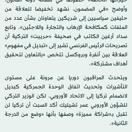
خياراتها الخاصة» خصوصا في مسألة دولة القانون.
وأوضح «في المضمون، نشهد تخفيضا للعلاقة من
حليفين سياسيين إلى شريكين يتعاونان بشأن عدد من
الملفات كمكافحة الإرهاب والتجارة واللاجئين». وتابع
سداد أرغين الكاتب في صحيفة «حرييت» التركية أن
تصريحات الرئيس الفرنسي تشير إلى «تبديل في مفهوم»
العلاقة بين أنقرة وبروكسل تلخص «بالتعاون لتحقيق
أهداف مشتركة».
ويتحدث المراقبون دوريا عن مرونة على مستوى
التأشيرات وتحديث اتفاق الوحدة الجمركية كبديل
لانضمام تركيا إلى الاتحاد الأوروبي. لكن الوزير التركي
للشؤون الأوروبي عمر تشيليك أكد السبت أن تركيا لن
تقبل بـ«شراكة مميزة» وصفها بأنها «وضع من الدرجة
الثانية».